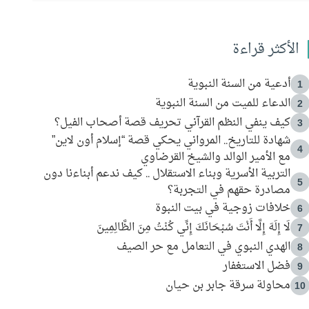
الأكثر قراءة
أدعية من السنة النبوية
1
الدعاء للميت من السنة النبوية
2
كيف ينفي النظم القرآني تحريف قصة أصحاب الفيل؟
3
شهادة للتاريخ.. المرواني يحكي قصة “إسلام أون لاين”
4
مع الأمير الوالد والشيخ القرضاوي
التربية الأسرية وبناء الاستقلال .. كيف ندعم أبناءنا دون
5
مصادرة حقهم في التجربة؟
خلافات زوجية في بيت النبوة
6
لَا إِلَهَ إِلَّا أَنْتَ سُبْحَانَكَ إِنِّي كُنْتُ مِنَ الظَّالِمِينَ
7
الهدي النبوي في التعامل مع حر الصيف
8
فضل الاستغفار
9
محاولة سرقة جابر بن حيان
10