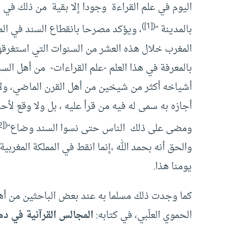
اليوم في علم القراءة وجودا إلا بقية من ذلك في
([1])
بالمدينة “
، ويؤكد مصرحا بانقطاع السند في ال
المغرب خلال هذه العشر من السنوات التي استغرقها
بالمعرفة في هذا العلم -علم القراءات- من أهل ال
أشياخه أكثر من شيخين من أهل القرن الماضي، ولا
أجازه به سمى له فيه من قرأ عليه ، بل ولا وقع لأح
([2])
ومضى على ذلك الناس حتى نسوا السند وضاع”
والحق أنه بحمد الله ،إنما انقط في المملكة المغربي
يومنا هذا.
كما وجدت ذلك مسلما به عند بعض الباحثين من أهل
الحموي العلَبي، في كتابه:
المجالس القرآنية في د