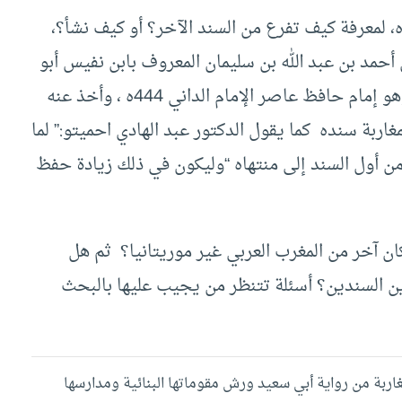
، لمعرفة كيف تفرع من السند الآخر؟ أو كيف نشأ؟،
حمد بن عبد الله بن سليمان المعروف بابن نفيس أبو
العباس الطرابلسي الأصل ثم المصري ت 453 هـ ، وهو إمام حافظ عاصر الإمام الداني 444ه ، وأخذ عنه
مغاربة سنده كما يقول الدكتور عبد الهادي احميتو:” لما
ة من أول السند إلى منتهاه “وليكون في ذلك زيادة حفظ
كان آخر من المغرب العربي غير موريتانيا؟ ثم هل
ين السندين؟ أسئلة تتنظر من يجيب عليها بالبحث
المغاربة من رواية أبي سعيد ورش مقوماتها البنائية ومدارسها