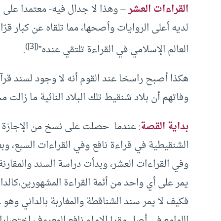
القراءات العشر
– وهذا لا جدال فيه- معتمدا على
لديه أعلى الروايات وأصحها، مما تلقاه عن كبار قر
([3])
العالم الإسلامي في القراءة تلتقي عنده”
.
هكذا أصبح راسخا عند القوم أنه لا وجود لسند قرآن
وفاتهم أن بلاد شنقيط تلك البلاد النائية ما زالت
بداية القصة
: عندما حصلت على نسخ من الإجازة 
الشنقيطية في قراءة نافع وفي القراءات السبع، 
وفي القراءات العشر، وبدأت دراسة السند والمقارن
يمر على أي واحد من أئمة القراءة المشهورين،كالدا
فكيف لا يمر سند الشناقطة والمغاربة بالداني وهو
اللوامع في أصل مقرإ الإمام نافع المعروف اختصارا (