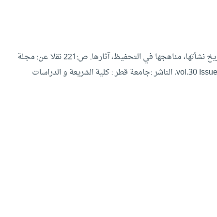
[3] – المجالس القرآنية في دمشق الشام: أهميتها وفضلها، تاريخ نشأتها، مناهجها في التحفيظ، آثارها. ص:221 نقلا عن: مجلة
كلية الشريعة و الدراسات الإسلامية 2012 vol.30 Issue 30, pp.215-263. الناشر :جامعة قطر : كلية الشريعة و الدراسات