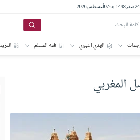
24
صَفَر
1448 هـ
-
07
أغسطس
2026
جمات
الهدي النبوي
فقه المسلم
المزيد
صل المغربي