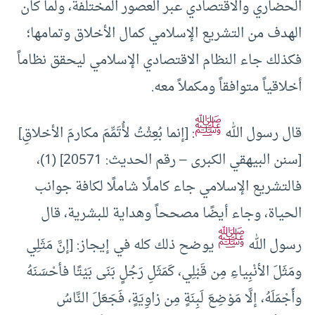
الحضاري والاقتصادي عبر العصور المختلفة، ولما كان
الهدف من التشريع الإسلامي كمال الأخلاق وتمامها؛
فكذلك جاء النظام الاقتصادي الإسلامي ليحقق نظاماً
أخلاقياً متوافقاً ومكملاً معه.
ﷺ
قال رسول الله
: [إنما بُعِثْتُ لأُتَمِّمَ مكارمَ الأخلاقِ]
[سنن البيهقي الكبرى – رقم الحديث: 20571] (1)،
فالتشريع الإسلامي جاء كاملًا شاملًا لكافة جوانب
الحياة، وجاء أيضًا مصححاً وهداية للبشرية، قال
ﷺ
رسول الله
يوضح ذلك كله في إيجاز: [إنَّ مَثَلِي
ومَثَلَ الأنْبِياءِ مِن قَبْلِي، كَمَثَلِ رَجُلٍ بَنَى بَيْتًا فأحْسَنَهُ
وأَجْمَلَهُ، إلَّا مَوْضِعَ لَبِنَةٍ مِن زاوِيَةٍ، فَجَعَلَ النَّاسُ