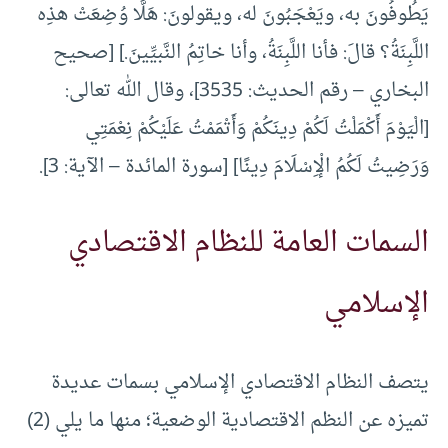
يَطُوفُونَ به، ويَعْجَبُونَ له، ويقولونَ: هَلَّا وُضِعَتْ هذِه
اللَّبِنَةُ؟ قالَ: فأنا اللَّبِنَةُ، وأنا خاتِمُ النَّبيِّينَ.] [صحيح
البخاري – رقم الحديث: 3535]، وقال الله تعالى:
[الْيَوْمَ أَكْمَلْتُ لَكُمْ دِينَكُمْ وَأَتْمَمْتُ عَلَيْكُمْ نِعْمَتِي
وَرَضِيتُ لَكُمُ الْإِسْلَامَ دِينًا] [سورة المائدة – الآية: 3].
السمات العامة للنظام الاقتصادي
الإسلامي
يتصف النظام الاقتصادي الإسلامي بسمات عديدة
تميزه عن النظم الاقتصادية الوضعية؛ منها ما يلي (2)