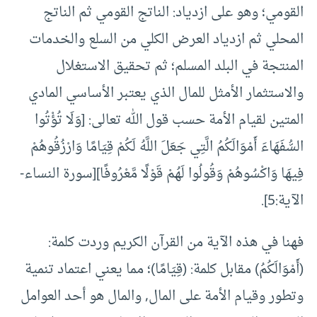
القومي؛ وهو على ازدياد: الناتج القومي ثم الناتج
المحلي ثم ازدياد العرض الكلي من السلع والخدمات
المنتجة في البلد المسلم؛ ثم تحقيق الاستغلال
والاستثمار الأمثل للمال الذي يعتبر الأساسي المادي
المتين لقيام الأمة حسب قول الله تعالى: [وَلَا تُؤْتُوا
السُّفَهَاءَ أَمْوَالَكُمُ الَّتِي جَعَلَ اللَّهُ لَكُمْ قِيَامًا وَارْزُقُوهُمْ
فِيهَا وَاكْسُوهُمْ وَقُولُوا لَهُمْ قَوْلًا مَّعْرُوفًا][سورة النساء-
الآية:5].
فهنا في هذه الآية من القرآن الكريم وردت كلمة:
(أَمْوَالَكُمُ) مقابل كلمة: (قِيَامًا)؛ مما يعني اعتماد تنمية
وتطور وقيام الأمة على المال, والمال هو أحد العوامل