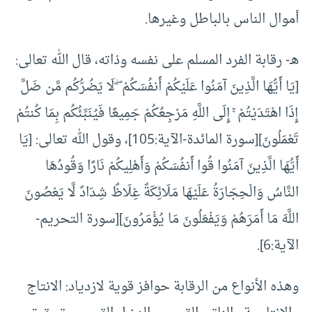
أموال الناس بالباطل وغيرها.
هـ- رقابة الفرد المسلم على نفسه وذاته، قال الله تعالى:
[يَا أَيُّهَا الَّذِينَ آمَنُوا عَلَيْكُمْ أَنفُسَكُمْ ۖ لَا يَضُرُّكُم مَّن ضَلَّ
إِذَا اهْتَدَيْتُمْ ۚ إِلَى اللَّهِ مَرْجِعُكُمْ جَمِيعًا فَيُنَبِّئُكُم بِمَا كُنتُمْ
تَعْمَلُونَ][سورة المائدة-الآية:105]، وقول الله تعالى: [يَا
أَيُّهَا الَّذِينَ آمَنُوا قُوا أَنفُسَكُمْ وَأَهْلِيكُمْ نَارًا وَقُودُهَا
النَّاسُ وَالْحِجَارَةُ عَلَيْهَا مَلَائِكَةٌ غِلَاظٌ شِدَادٌ لَّا يَعْصُونَ
اللَّهَ مَا أَمَرَهُمْ وَيَفْعَلُونَ مَا يُؤْمَرُونَ][سورة التحريم-
الآية:6].
وهذه الأنواع من الرقابة حوافز قوية لازدياد: الانتاج