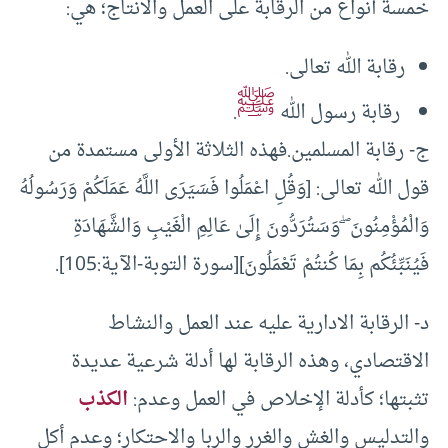
خمسة أنواع من الرقابة على العمل والانتاج؛ هي:
رقابة الله تعالى.
ﷺ
رقابة رسول الله
.
ج- رقابة المسلمين.فهذه الثلاثة الأولى مستمدة من
قول الله تعالى: [وَقُلِ اعْمَلُوا فَسَيَرَى اللَّهُ عَمَلَكُمْ وَرَسُولُهُ
وَالْمُؤْمِنُونَ ۖ وَسَتُرَدُّونَ إِلَىٰ عَالِمِ الْغَيْبِ وَالشَّهَادَةِ
فَيُنَبِّئُكُم بِمَا كُنتُمْ تَعْمَلُونَ][سورة التوبة-الآية:105].
د- الرقابة الادارية عليه عند العمل والنشاط
الاقتصادي، وهذه الرقابة لها أدلة شرعية عديدة
تثبتها؛ كأدلة الإخلاص في العمل وعدم:
الكذب
والتدليس والغش والغرر والربا والاحتكار؛ وعدم أكل