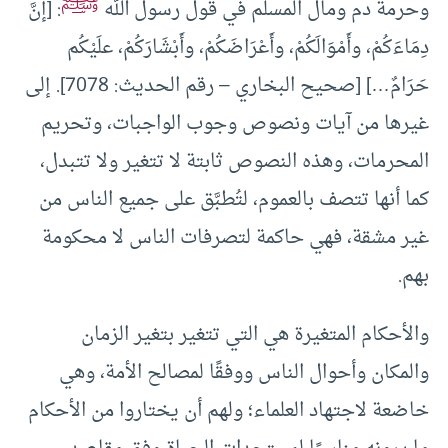
ﷺ
وحرمة دم ومال المسلم في قول رسول الله
: [إنَّ
دِمَاءَكُمْ، وأَمْوَالَكُمْ، وأَعْرَاضَكُمْ، وأَبْشَارَكُمْ، علَيْكُم
حَرَامٌ…] [صحيح البخاري – رقم الحديث: 7078]. إلى
غيرها من آيات ونصوص وجوب الواجبات، وتحريم
المحرمات، وهذه النصوص ثابتة لا تتغير ولا تتبدل،
كما أنها تتصف بالعموم، لتُطبَّق على جميع الناس من
غير مشقة، فهي حاكمة لتصرفات الناس لا محكومة
بهم.
والأحكام المتغيرة هي التي تتغير بتغير الزمان
والمكان وأحوال الناس ووفقًا لمصالح الأمة، وهي
خاضعة لاجتهاد العلماء؛ ولهم أن يختاروا من الأحكام