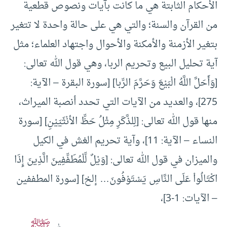
الأحكام الثابتة هي ما كانت بآيات ونصوص قطعية
من القرآن والسنة؛ والتي هي على حالة واحدة لا تتغير
بتغير الأزمنة والأمكنة والأحوال واجتهاد العلماء؛ مثل
آية تحليل البيع وتحريم الربا، وهي قول الله تعالى:
[وَأَحَلَّ اللَّهُ الْبَيْعَ وَحَرَّمَ الرِّبا] [سورة البقرة – الآية:
275]، والعديد من الآيات التي تحدد أنصبة الميراث،
منها قول الله تعالى: [لِلذَّكَرِ مِثْلُ حَظِّ الأنْثَيَيْنِ] [سورة
النساء – الآية: 11]، وآية تحريم الغش في الكيل
والميزان في قول الله تعالى: [وَيْلٌ لِّلْمُطَفِّفِينَ الَّذِينَ إِذَا
اكْتَالُواْ عَلَى النَّاسِ يَسْتَوْفُونَ… إلخ] [سورة المطففين
– الآيات: 1-3]،