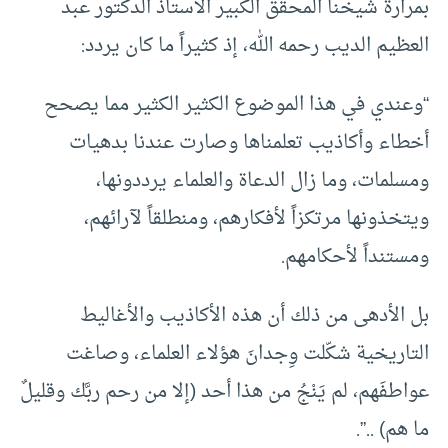
بمرارة شيخنا المحقق الكبير الأستاذ الدكتور عبد
العظيم الديب رحمه الله، إذ كثيراً ما كان يردد:
“وعندي في هذا الموضوع الكثير الكثير مما يصحح
أخطاء وأكاذيب تعلمناها وصارت عندنا بدهيات
ومسلمات، وما زال الدعاة والعلماء يرددونها،
ويتخذونها مرتكزاً لأفكارهم، ومنطلقاً لآرائهم،
ومستنداً لأحكامهم.
بل الأدهى من ذلك أن هذه الأكاذيب والأغاليط
التاريخية شكّلت وِجدانَ هؤلاء العلماء، وصاغت
عواطفَهم، لم يَنْجُ من هذا أحد (إلا من رحم ربَّك وقليلٌ
ما هم) ..”.