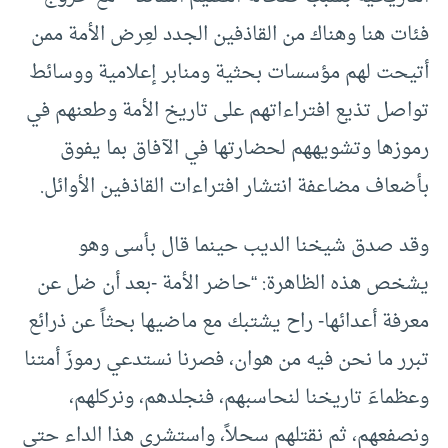
فئات هنا وهناك من القاذفين الجدد لعِرض الأمة ممن
أتيحت لهم مؤسسات بحثية ومنابر إعلامية ووسائط
تواصل تذيع افتراءاتهم على تاريخ الأمة وطعنهم في
رموزها وتشويههم لحضارتها في الآفاق بما يفوق
بأضعاف مضاعفة انتشار افتراءات القاذفين الأوائل.
وقد صدق شيخنا الديب حينما قال بأسى وهو
يشخص هذه الظاهرة: “حاضر الأمة -بعد أن ضل عن
معرفة أعدائها- راح يشتبك مع ماضيها بحثاً عن ذرائع
تبرر ما نحن فيه من هوان، فصرنا نستدعي رموزَ أمتنا
وعظماءَ تاريخنا لنحاسبهم، فنجلدهم، ونركلهم،
ونصفعهم، ثم نقتلهم سحلاً، واستشرى هذا الداء حتى