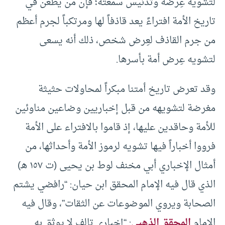
لتشويه عِرضه وتدنيس سمعته؛ فإن من يطعن في
تاريخ الأمة افتراءً يعد قاذفاً لها ومرتكباً لجرم أعظم
من جرم القاذف لعِرض شخص، ذلك أنه يسعى
لتشويه عِرض أمة بأسرها.
وقد تعرض تاريخ أمتنا مبكراً لمحاولات حثيثة
مغرضة لتشويهه من قبل إخباريين وضاعين مناوئين
للأمة وحاقدين عليها، إذ قاموا بالافتراء على الأمة
فرووا أخباراً فيها تشويه لرموز الأمة وأحداثها، من
أمثال الإخباري أبي مخنف لوط بن يحيى (ت ١٥٧ هـ)
الذي قال فيه الإمام المحقق ابن حيان: “رافضي يشتم
الصحابة ويروي الموضوعات عن الثقات”، وقال فيه
الإمام
المحقق الذهبي
: “إخباري تالف لا يوثق به.