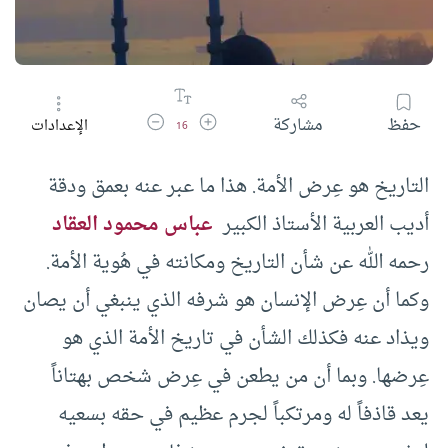
زيادة حجم الخط
تقليل حجم الخط
حفظ
مشاركة
الإعدادات
16
التاريخ هو عِرض الأمة. هذا ما عبر عنه بعمق ودقة
أديب العربية الأستاذ الكبير
عباس محمود العقاد
رحمه الله عن شأن التاريخ ومكانته في هُوية الأمة.
وكما أن عِرض الإنسان هو شرفه الذي ينبغي أن يصان
ويذاد عنه فكذلك الشأن في تاريخ الأمة الذي هو
عِرضها. وبما أن من يطعن في عِرض شخص بهتاناً
يعد قاذفاً له ومرتكباً لجرم عظيم في حقه بسعيه