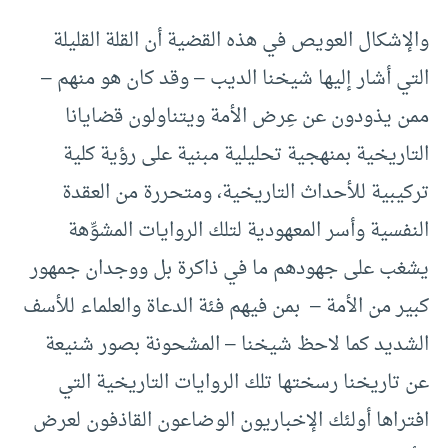
والإشكال العويص في هذه القضية أن القلة القليلة
التي أشار إليها شيخنا الديب – وقد كان هو منهم –
ممن يذودون عن عِرض الأمة ويتناولون قضايانا
التاريخية بمنهجية تحليلية مبنية على رؤية كلية
تركيبية للأحداث التاريخية، ومتحررة من العقدة
النفسية وأسر المعهودية لتلك الروايات المشوِّهة
يشغب على جهودهم ما في ذاكرة بل ووجدان جمهور
كبير من الأمة – بمن فيهم فئة الدعاة والعلماء للأسف
الشديد كما لاحظ شيخنا – المشحونة بصور شنيعة
عن تاريخنا رسختها تلك الروايات التاريخية التي
افتراها أولئك الإخباريون الوضاعون القاذفون لعرض