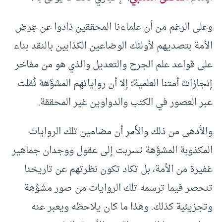
وعلى الرغم من أن علماءنا المحققين ذادوا عن عِرض
الأمة بتصديهم لأولئك الوضاعين الكذابين بالنقد بناء
على قواعد علم الجرح والتعديل والذي هو من مفاخر
إنجازات أمتنا العلمية؛ إلا أن رواياتهم المشوِّهة نُقلت
عبر العصور في الكتب والدواوين غير المحققة.
والأدهى من ذلك والأمر أن مضامين تلك الروايات
المكذوبة المشوِّهة تسربت إلى عقول ووجدان جماهير
غفيرة من الأمة، بل تكاد تكون نظرتهم عن تاريخنا
تنحصر فيما ترسمه تلك الروايات من صور مشوِّهة
وتجزيئية كذلك. وهذا ما كان يلاحظه ويعبر عنه