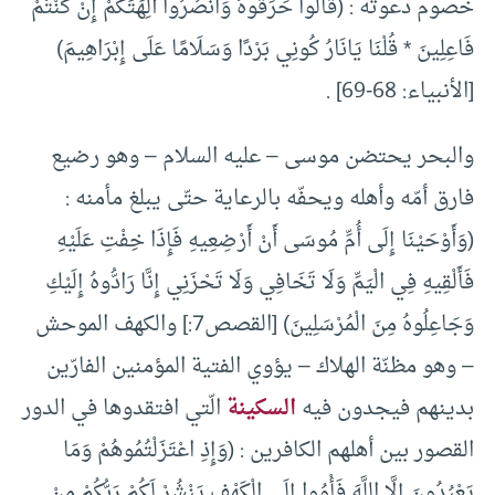
خصوم دعوته : (قَالُوا حَرِّقُوهُ وَانْصُرُوا آلِهَتَكُمْ إِنْ كُنْتُمْ
فَاعِلِينَ * قُلْنَا يَانَارُ كُونِي بَرْدًا وَسَلَامًا عَلَى إِبْرَاهِيمَ)
[الأنبياء: 68-69] .
والبحر يحتضن موسى – عليه السلام – وهو رضيع
فارق أمّه وأهله ويحفّه بالرعاية حتّى يبلغ مأمنه :
(وَأَوْحَيْنَا إِلَى أُمِّ مُوسَى أَنْ أَرْضِعِيهِ فَإِذَا خِفْتِ عَلَيْهِ
فَأَلْقِيهِ فِي الْيَمِّ وَلَا تَخَافِي وَلَا تَحْزَنِي إِنَّا رَادُّوهُ إِلَيْكِ
وَجَاعِلُوهُ مِنَ الْمُرْسَلِينَ) [القصص7:] والكهف الموحش
– وهو مظنّة الهلاك – يؤوي الفتية المؤمنين الفارّين
بدينهم فيجدون فيه
السكينة
الّتي افتقدوها في الدور
القصور بين أهلهم الكافرين : (وَإِذِ اعْتَزَلْتُمُوهُمْ وَمَا
يَعْبُدُونَ إِلَّا اللَّهَ فَأْوُوا إِلَى الْكَهْفِ يَنْشُرْ لَكُمْ رَبُّكُمْ مِنْ