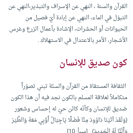
القرآن والسنة ، النهي عن الإسراف والتبذير،النهي عن
التبوّل في الماء، النهي عن إبادة أيّ فصيل من
الحيوانات أو الحشرات، الإشادة بأعمال الزرع وغرس
الأشجار، الأمر بالاعتدال في الاستهلاك .
كون صديق للإنسان
الثقافة المستقاة من القرآن والسنّة تبني تصوّراً
متكاملاً لعلاقة المسلم بالكون نجد فيه أن هذا الكون
صّديق للإنسان وكأنّه كائن حيّ له إحساس وشعور
(وَلَقَدْ آتَيْنَا دَاوُودَ مِنَّا فَضْلًا يَاجِبَالُ أَوِّبِي مَعَهُ وَالطَّيْرَ
وَأَلَنَّا لَهُ الْحَدِيدَ) [سبأ: 10]