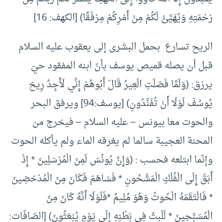
رَحْمَتِهِ وَيُهَيِّئْ لَكُمْ مِنْ أَمْرِكُمْ مِرْفَقًا) [الكهف: 16]
الريح تسارع بحمل البشرى إلى يعقوب عليه السلام
قبل أن يصله قميص يوسف بأنّ ابنه المفقود حيّ
يرزق: (وَلَمَّا فَصَلَتِ الْعِيرُ قَالَ أَبُوهُمْ إِنِّي لَأَجِدُ رِيحَ
يُوسُفَ لَوْلَا أَنْ تُفَنِّدُونِ) [يوسف:94] ويرفق البحر
والحوت معا بيونس – عليه السلام – فيخرج من
المحنة العجيبة سالما لم يغرقه الماء ولم يأكله الحوت
وإنّما ابتلعه فحسب : (وَإِنَّ يُونُسَ لَمِنَ الْمُرْسَلِينَ * إِذْ
أَبَقَ إِلَى الْفُلْكِ الْمَشْحُونِ * فَسَاهَمَ فَكَانَ مِنَ الْمُدْحَضِينَ
* فَالْتَقَمَهُ الْحُوتُ وَهُوَ مُلِيمٌ *فَلَوْلَا أَنَّهُ كَانَ مِنَ
الْمُسَبِّحِينَ * لَلَبِثَ فِي بَطْنِهِ إِلَى يَوْمِ يُبْعَثُونَ) [الصّافّات: