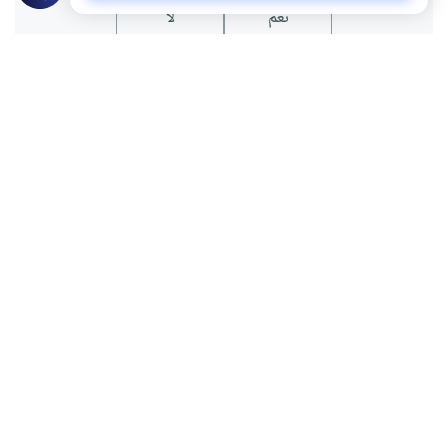
نعم
لا
عن الكاتب
عبد العزيز كحيل
لديه 36 مقالة
بعض أعماله
أجل .. الدين المعاملة
الأوبئة والكوارث بين التفسير العلمي والنظرة الإيمانية
ثقافة الجن والسحر والعين
حتى نرتفع إلى مستوى القرآن