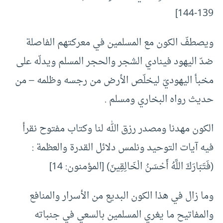
139-144]
ويصطفّ الكون مع المسلمين في معركتهم الفاصلة
ضدّ اليهود فينادي الشجر والحجر المسلم ويدلّه على
مخبأ اليهوديّ ليخلّص الأرض من رجسه وظلمه – من
حديث رواه البخاري ومسلم .
الكون مهدنا ومصدر رزق الله لنا وكتاب مفتوح نقرأ
فيه آيات التوحيد ونلمس دلائل القدرة والعظمة :
(فَتَبَارَكَ اللَّهُ أَحْسَنُ الْخَالِقِينَ) [المؤمنون: 14]
وما زال في هذا الكون البديع من الأسرار والمنافع
والمفاتيح ما يغري المسلمين بالسعي في جنباته