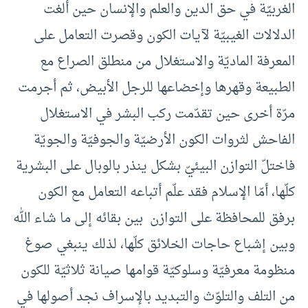
الغربيّة في حق الدين والعلم والإنسان حين ألغت
الدلالات الغيبيّة لآيات الكون وقصرت التعامل على
المعرفة الماديّة والاستغلال من منطلق الصراع مع
الطبيعة وقهرها وإخضاعها للرجل الأبيض، ثم أجرمت
مرّة أخرى حين تقدّمت ركب البشر في الاستغلال
الفاحش لثروات الكون الأرضيّة والجوفيّة والجويّة
فاختلّ التوازن البيئيّ بشكل ينذر بالوبال على البشرية
كلّها، أمّا الإسلام فقد علّم أتباعه التعامل مع الكون
برفق للمحافظة على التوازن بين بقائه إلى ما شاء الله
وبين إشباع حاجات الخلائق كلّها، لذلك ينبغي صوغ
منظومة معرفيّة وسلوكيّة قوامها صيانة ثلاثيّة للكون
من التلف والتلوّث والتبديد بالإسراف نجد أصولها في