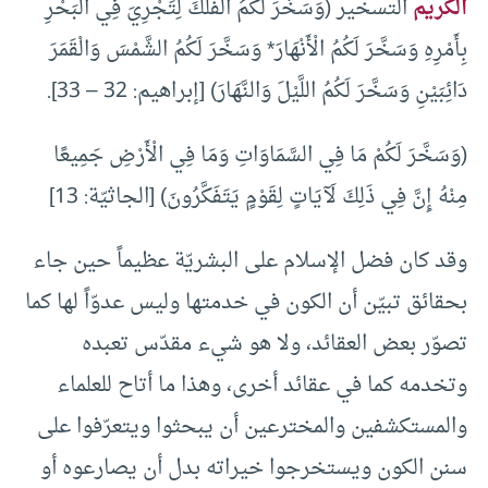
الكريم
التسخير (وَسَخَّرَ لَكُمُ الْفُلْكَ لِتَجْرِيَ فِي الْبَحْرِ
بِأَمْرِهِ وَسَخَّرَ لَكُمُ الْأَنْهَارَ* وَسَخَّرَ لَكُمُ الشَّمْسَ وَالْقَمَرَ
دَائِبَيْنِ وَسَخَّرَ لَكُمُ اللَّيْلَ وَالنَّهَارَ) [إبراهيم: 32 – 33].
(وَسَخَّرَ لَكُمْ مَا فِي السَّمَاوَاتِ وَمَا فِي الْأَرْضِ جَمِيعًا
مِنْهُ إِنَّ فِي ذَلِكَ لَآيَاتٍ لِقَوْمٍ يَتَفَكَّرُونَ) [الجاثيّة: 13]
وقد كان فضل الإسلام على البشريّة عظيماً حين جاء
بحقائق تبيّن أن الكون في خدمتها وليس عدوّاً لها كما
تصوّر بعض العقائد، ولا هو شيء مقدّس تعبده
وتخدمه كما في عقائد أخرى، وهذا ما أتاح للعلماء
والمستكشفين والمخترعين أن يبحثوا ويتعرّفوا على
سنن الكون ويستخرجوا خيراته بدل أن يصارعوه أو