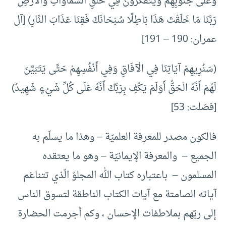
وَعَلَى جُنُوبِهِمْ وَيَتَفَكَّرُونَ فِي خَلْقِ السَّمَاوَاتِ وَالْأَرْضِ
رَبَّنَا مَا خَلَقْتَ هَذَا بَاطِلًا سُبْحَانَكَ فَقِنَا عَذَابَ النَّارِ) [آل
عمران: 190 – 191]
(سَنُرِيهِمْ آيَاتِنَا فِي الْآفَاقِ وَفِي أَنْفُسِهِمْ حَتَّى يَتَبَيَّنَ
لَهُمْ أَنَّهُ الْحَقُّ أَوَلَمْ يَكْفِ بِرَبِّكَ أَنَّهُ عَلَى كُلِّ شَيْءٍ شَهِيدٌ)
[فصّلت: 53]
فالكون مصدر للمعرفة العلميّة – وهذا ما يسلّم به
الجميع – والمعرفة الإيمانيّة – وهو ما يعتقده
المسلمون – باعتباره كتاب الله المجلوّ الّذي تتناغم
آياته الصامتة مع آيات الكتاب الناطقة لتسوق الناس
إلى ربّهم بملاطفات الإحسان ، وكم أجرمت الحضارة