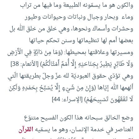
والكون هو ما يسمّونه الطبيعة وما فيها من تراب
وماء وبحار وجبال ونباتات وحيوانات وطيور
وحشرات وأسماك ونحوها، وهي خلق من خلق الله بل
بعضها أمم لها تنظيماتها وسنن تحكم حياتها
ومسيرتها وعلاقتها بمحيطها: (وَمَا مِنْ دَابَّةٍ فِي الْأَرْضِ
وَلَا طَائِرٍ يَطِيرُ بِجَنَاحَيْهِ إِلَّا أُمَمٌ أَمْثَالُكُمْ) [الأنعام: 38]
وهي تؤدّي حقوق العبوديّة لله عزّ وجلّ بطريقتها الّتي
ألهمها الله إيّاها (وَإِنْ مِنْ شَيْءٍ إِلَّا يُسَبِّحُ بِحَمْدِهِ وَلَكِنْ
لَا تَفْقَهُونَ تَسْبِيحَهُمْ) [الإسراء: 44]
وضع الخالق سبحانه هذا الكون الفسيح متنوّع
العناصر في خدمة الإنسان، وهو ما يسمّيه
القرآن