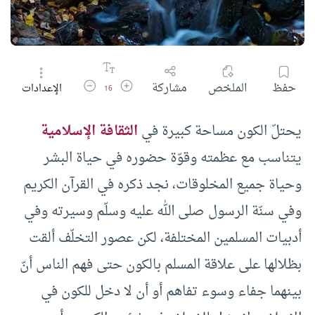
زيادة حجم الخط
تقليل حجم الخط
حفظ
الملخص
مشاركة
الإعدادات
16
يحتلّ الكون مساحة كبيرة في
الثقافة الإسلامية
يتناسب مع عظمته وقوّة حضوره في حياة البشر
وحياة جميع المخلوقات، نجد ذكره في القرآن الكريم
وفي سنّة الرسول صلى الله عليه وسلّم وسيرته وفي
أدبيات المسلمين المختلفة، لكن عصور التخلّف ألقت
بظلالها على علاقة المسلم بالكون حتى فهم الناس أنّ
بينهما جفاء وسوء تفاهم أو أن لا دخل للكون في