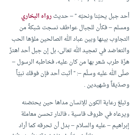
أحد جبل يحبّنا ونحبّه ” – حديث
رواه البخاري
ومسلم – فكأن للجبال عواطف نسجت شبكةً من
التجاوب بينها وبين عباد الله الصالحين ملؤها الحب
والتعاضد في تمجيد الله تعالى، بل إن جبل أحد اهتزّ
هزّة طرب شعر بها من كان عليه، فخاطبه الرسول –
صلّى الله عليه وسلّم –: ” أثبت أحد فإن فوقك نبيّاً
وصدّيقاً وشهيدين .
وتبلغ رعاية الكون للإنسان مداها حين يحتضنه
ويرعاه في ظروف قاسية ، فالنار تحسن معاملة
إبراهيم – عليه والسلام – بدل أن تحرقه كما أراد