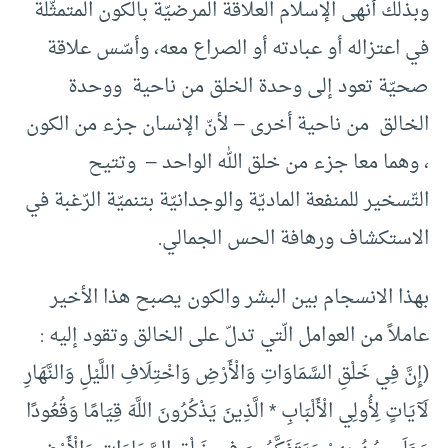
وبذلك أنهى الإسلام العلاقة المرضيّة بالكون المتمثّلة
في اعتزاله أو عبادته أو الصراع معه، وأسّس علاقة
صحيّة تعود إلى وحدة الخلق من ناحية ووحدة
الخالق من ناحية أخرى – لأنّ الإنسان جزء من الكون
، وهما معا جزء من خلق الله الواحد – وتتيح
التّسخير للمنفعة الماديّة والوجدانيّة بتنميّة الرّغبة في
الاستكشاف ورهافة الحس الجمالي.
بهذا الانسجام بين البشر والكون يصبح هذا الأخير
عاملاً من العوامل الّتي تدلّ على الخالق وتقود إليه :
(إِنَّ فِي خَلْقِ السَّمَاوَاتِ وَالْأَرْضِ وَاخْتِلَافِ اللَّيْلِ وَالنَّهَارِ
لَآيَاتٍ لِأُولِي الْأَلْبَابِ * الَّذِينَ يَذْكُرُونَ اللَّهَ قِيَامًا وَقُعُودًا