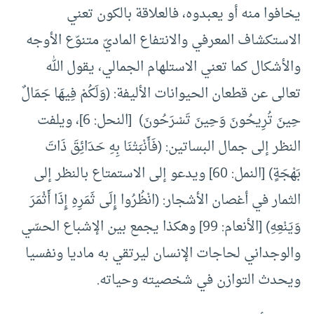
يخافوا منه أو يعبدوه، فالعلاقة بالكون تعني
الاستكشاف المعرفي والانتفاع الماديّ متنوّع الأوجه
والأشكال كما تعني الاستلهام الجمالي، يقول الله
تعالى عن قطعان الحيوانات الأليفة: (وَلَكُمْ فِيهَا جَمَالٌ
حِينَ تُرِيحُونَ وَحِينَ تَسْرَحُونَ) [النحل: 6]، ويلفت
النظر إلى جمال البساتين: (فَأَنْبَتْنَا بِهِ حَدَائِقَ ذَاتَ
بَهْجَةٍ) [النمل: 60] ويدعو إلى الاستمتاع بالنظر إلى
الثمار في أغصان الأشجار: (انْظُرُوا إِلَى ثَمَرِهِ إِذَا أَثْمَرَ
وَيَنْعِهِ) [الأنعام: 99] وهكذا يجمع بين الإشباع الحسّي
والوجداني لحاجات الإنسان ليرتقي به ماديا ونفسيا
ويحدث التوازن في شخصيته وحياته.