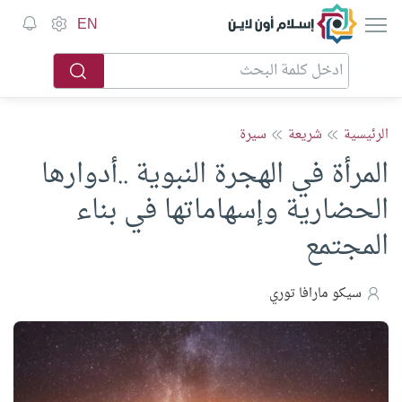
إسلام أون لاين
EN
الرئيسية
شريعة
سيرة
المرأة في الهجرة النبوية ..أدوارها
الحضارية وإسهاماتها في بناء
المجتمع
سيكو مارافا توري