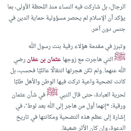
الرجال، بل شاركت فيه النساء منذ اللحظة الأولى، بما
يؤكد أن الإسلام لم يحصر مسؤولية حماية الدين في
جنس دون آخر.
وتبرز في مقدمة هؤلاء رقية بنت رسول الله
ﷺ
التي هاجرت مع زوجها
عثمان بن عفان
رضي
الله عنهما. ولم تكن هجرتها انتقالًا عائليًا فحسب، بل
كانت تضحية واعية تركت فيها الوطن والأهل طلبًا
ﷺ
لحرية العبادة، حتى قال النبي
في شأن عثمان
ورقية
: “
إنهما أول من هاجر إلى الله بعد لوط”، في
إشارة إلى عظم هذه التضحية ومكانتها في تاريخ
الدعوة، وإن كان الأثر ضعيفا.