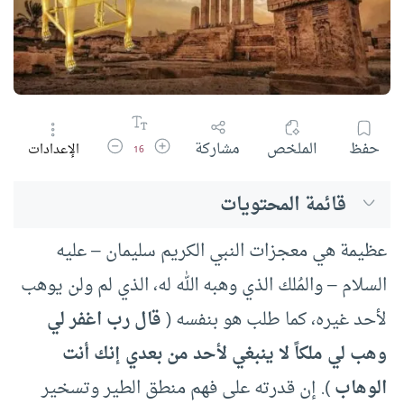
زيادة حجم الخط
تقليل حجم الخط
حفظ
الملخص
مشاركة
الإعدادات
16
قائمة المحتويات
عظيمة هي معجزات النبي الكريم سليمان – عليه
السلام – والمُلك الذي وهبه الله له، الذي لم ولن يوهب
لأحد غيره، كما طلب هو بنفسه (
قال رب اغفر لي
وهب لي ملكاً لا ينبغي لأحد من بعدي إنك أنت
الوهاب
). إن قدرته على فهم منطق الطير وتسخير