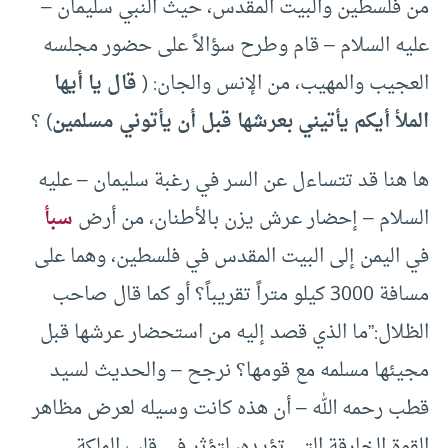
من فلسطين والبيت المقدس، حيث النبي سليمان –
عليه السلام – قام وطرح سؤالاً على حضور مجلسه
العجيب والمهيب، من الإنس والجان: (
قال يا أيها
الملأ أيكم يأتيني بعرشها قبل أن يأتوني مسلمين
) ؟
ها هنا قد تتساءل عن السر في رغبة سليمان – عليه
السلام – إحضار عرش يزن بالأطنان، من أرض
سبأ
في اليمن إلى البيت المقدس في فلسطين، وهما على
مسافة 3000 كيلو متراً تقريباً؟ أو كما قال صاحب
الظلال:”ما الذي قصد إليه من استحضار عرشها قبل
مجيئها مسلمه مع قومها؟ نرجح – والحديث لسيد
قطب رحمه الله – أن هذه كانت وسيله لعرض مظاهر
القوة الخارقة التي تؤيده، لتؤثر في قلب الملكة