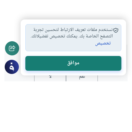
بلقيس
سليمان عليه السلام
القوة
#
#
#
نستخدم ملفات تعريف الارتباط لتحسين تجربة
التصفح الخاصة بك. يمكنك تخصيص تفضيلاتك.
تخصيص
هل انتفعت بهذا المحتوى؟
موافق
نعم
لا
عن الكاتب
عبدالله العمادي
لديه 236 مقالة