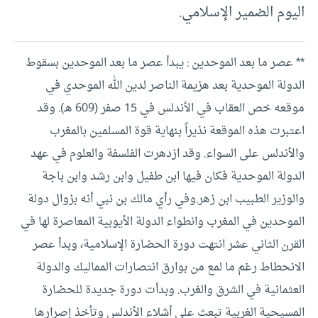
اليوم الضمير الإسلامي.
** عصر ما بعد الموحدين : يبدأ عصر ما بعد الموحدين بسقوط
الدولة الموحدية بعد هزيمة الناصر لدين الله الموحدي في
موقعه خص العقاب في الأندلس في 15 صفر (609 هـ). وقد
اعتبرت هذه الموقعة نذيراً بنهاية قوة المسلمين بالمغرب
والأندلس على السواء. وقد ازدهرت الفلسفة والعلوم في عهد
الدولة الموحدية فكان فيها ابن طفيل وابن رشد وابن باجة
والوزير الطبيب ابن زهر.وفي رأي مالك بن نبي أنه بزوال دولة
الموحدين في المغرب وانطواء الدولة الأيوبية المعاصرة لها في
القرن الثاني عشر انتهت دورة الحضارة الإسلامية، وبدأ عصر
الانحطاط رغم ما لمع من بوارق انتصارات المماليك والدولة
العثمانية في الشرق والغرب. وبدأت دورة جديدة للحضارة
المسيحية الغربية تبعث على أشلاء الأندلس وتأخذ إصرارها