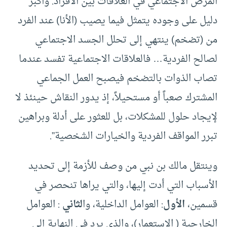
المرض الاجتماعي في العلاقات بين الأفراد. وأكبر
دليل على وجوده يتمثل فيما يصيب (الأنا) عند الفرد
من (تضخم) ينتهي إلى تحلل الجسد الاجتماعي
لصالح الفردية… فالعلاقات الاجتماعية تفسد عندما
تصاب الذوات بالتضخم فيصبح العمل الجماعي
المشترك صعباً أو مستحيلاً، إذ يدور النقاش حينئذ لا
لإيجاد حلول للمشكلات، بل للعثور على أدلة وبراهين
تبرر المواقف الفردية والخيارات الشخصية”.
وينتقل مالك بن نبي من وصف للأزمة إلى تحديد
الأسباب التي أدت إليها، والتي يراها تنحصر في
قسمين،
الأول
: العوامل الداخلية، وا
لثاني
: العوامل
الخارجية ( الاستعمار)، والذي يرد في النهاية إلى