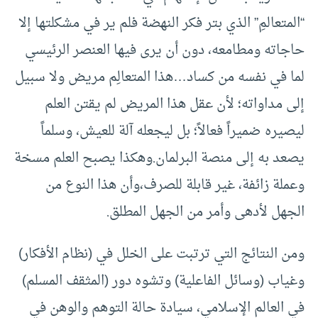
“المتعالمِ” الذي بتر فكر النهضة فلم ير في مشكلتها إلا
حاجاته ومطامعه، دون أن يرى فيها العنصر الرئيسي
لما في نفسه من كساد…هذا المتعالِم مريض ولا سبيل
إلى مداواته؛ لأن عقل هذا المريض لم يقتن العلم
ليصيره ضميراً فعالاً؛ بل ليجعله آلة للعيش، وسلماً
يصعد به إلى منصة البرلمان.وهكذا يصبح العلم مسخة
وعملة زائفة، غير قابلة للصرف،وأن هذا النوع من
الجهل لأدهى وأمر من الجهل المطلق.
ومن النتائج التي ترتبت على الخلل في (نظام الأفكار)
وغياب (وسائل الفاعلية) وتشوه دور (المثقف المسلم)
في العالم الإسلامي، سيادة حالة التوهم والوهن في