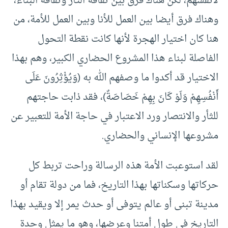
لأنفسهم، لكن هناك فرق بين ثقافة الثأر وثقافة البناء،
وهناك فرق أيضا بين العمل للأنا وبين العمل للأمة، من
هنا كان اختيار الهجرة لأنها كانت نقطة التحول
الفاصلة لبناء هذا المشروع الحضاري الكبير، وهم بهذا
الاختيار قد أكدوا ما وصفهم الله به (وَيُؤْثِرُونَ عَلَى
أَنْفُسِهِمْ وَلَوْ كَانَ بِهِمْ خَصَاصَةٌ)، فقد ذابت حاجتهم
للثأر والانتصار ورد الاعتبار في حاجة الأمة للتعبير عن
مشروعها الإنساني والحضاري.
لقد استوعبت الأمة هذه الرسالة وراحت تربط كل
حركاتها وسكناتها بهذا التاريخ، فما من دولة تقام أو
مدينة تبنى أو عالم يتوفى أو حدث يمر إلا ويقيد بهذا
التاريخ في طول أمتنا وعرضها، وهو ما يمثل وحدة