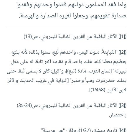
ولما فقد المسلمون دولتهم فقدوا وحدتهم وفقدوا
صدارة تقويمهم، وجعلوا لغيره الصدارة والهيمنة.
([1]) الآثار الباقية عن القرون الخالية للبيروني، ص(13).
([2]) “التَّبابِعةُ: ملوك اليمن، واحدهم تُبَّع، سموا بذلك؛ لأَنه يَتْبَع
بعضُهم بعضًا كلما هَلك واحد قام مَقامه آخر تابعًا له على مثل
سِيرته” [لسان العرب، مادة (تبع)]، و”قيل: كان لا يسمى تُبعًا حتى
يملك حضرموت وسبأ وحمير” [النهاية في غريب الحديث والأثر
لابن الأثير، (1/468)].
([3]) الآثار الباقية عن القرون الخالية للبيروني، ص(34-35)
باختصار.
([4]) تاريخ دمشق، (1/37)، وقال: “هي مرسلة”.