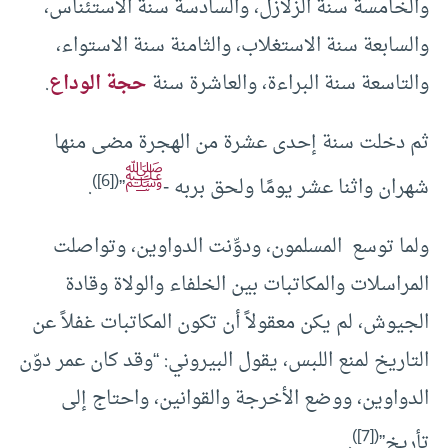
والخامسة سنة الزلازل، والسادسة سنة الاستئناس،
والسابعة سنة الاستغلاب، والثامنة سنة الاستواء،
والتاسعة سنة البراءة، والعاشرة سنة
حجة الوداع
.
ثم دخلت سنة إحدى عشرة من الهجرة مضى منها
ﷺ
)
[6]
(
شهران واثنا عشر يومًا ولحق بربه -
”
.
ولما توسع المسلمون، ودوِّنت الدواوين، وتواصلت
المراسلات والمكاتبات بين الخلفاء والولاة وقادة
الجيوش، لم يكن معقولاً أن تكون المكاتبات غفلاً عن
التاريخ لمنع اللبس، يقول البيروني: “وقد كان عمر دوّن
الدواوين، ووضع الأخرجة والقوانين، واحتاج إلى
)
[7]
(
تأريخ”
.