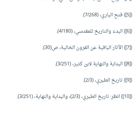
([5]) فتح الباري، (7/268).
([6]) البدء والتاريخ للمقدسي، (4/180).
([7]) الآثار الباقية عن القرون الخالية، ص(30).
([8]) البداية والنهاية لابن كثير، (3/251).
([9]) تاريخ الطبري، (2/3).
([10]) انظر: تاريخ الطبري، (2/3)، والبداية والنهاية، (3/251).