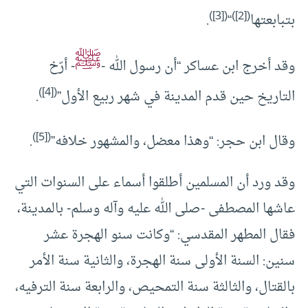
)
[3]
(
)
[2]
(
بتبابعتها
“
.
ﷺ
وقد أخرج ابن عساكر “أن رسول الله -
- أرّخ
)
[4]
(
التاريخ حين قدم المدينة في شهر ربيع الأول”
.
)
[5]
(
وقال ابن حجر: “وهذا معضل، والمشهور خلافه”
.
وقد ورد أن المسلمين أطلقوا أسماء على السنوات التي
عاشها المصطفى -صلى الله عليه وآله وسلم- بالمدينة،
فقال المطهر المقدسي: “وكانت سنو الهجرة عشر
سنين: السنة الأولى سنة الهجرة، والثانية سنة الأمر
بالقتال، والثالثة سنة التمحيص، والرابعة سنة الترفيه،