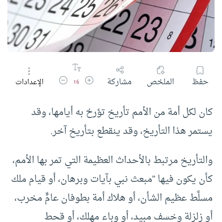
زيادة حجم الخط
تقليل حجم الخط
حفظ
الملخص
مشاركة
الإعدادات
16
كان لكل أمة من الأمم تأريخ تؤرخ به أيامها، وقد
يستمر هذا التأريخ، وقد ينقطع بتأريخ آخر.
والتأريخ مرتبط بالأحداث العظيمة التي تمر بها الأمم،
كأن يكون فيها “مبعث نبي بآيات وبرهان، أو قيام ملك
مسلَّط عظيم الشأن، أو هلاك أمة بطوفان عامٍّ مخرب،
أو زلزلة وخسف مبيد، أو وباء مهلك، أو قحط