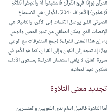
للقرآن {وَإِذَا قُرِئَ الْقُرْآنُ فَاسْتَمِعُواْ لَهُ وَأَنصِتُواْ لَعَلَّكُمْ
تُرْحَمُونَ} [الأعراف : 204]، الأولى: هي الاستماع
الصوتي الذي يوصل الكلمات إلى الأذن، والثانية: هي
الإنصات الذي يمكن المتلقي من تدبر المعنى والوعي
به، إن هذا المعنى للقراءة (جمع المتفرقات مع الوعي
بها)؛ إذ تتجه إلى الكون وإلى القرآن، كما هو الأمر في
سورة العلق، لا يلغي استعمال القراءة بمستوى الأداء،
فتكون فهما لمعانيه.
تجديد معنى التلاوة
أما التلاوة فالميل العام لدى اللغويين والمفسرين