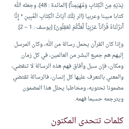
يَدَيْهِ مِنَ الْكِتَابِ وَمُهَيْمِناً} [المائدة : 48]، وجعله الله
كتابا مبينا وعربيا {الر تِلْكَ آيَاتُ الْكِتَابِ الْمُبِينِ * إِنَّا
أَنزَلْنَاهُ قُرْآناً عَرَبِيّاً لَّعَلَّكُمْ تَعْقِلُونَ} [يوسف : 1 – 2].
وإذا كان القرآن يحمل رسالة من الله، وكان المرسل
إليهم هم جميع البشر من العالمين، في كل زمان
ومكان، فإن سبل وآفاق فهم هذه الرسالة لا تنقضي،
والمعني بالتعرف عليها كل إنسان، فالرسالة تقتضي
مضمونا تحتويه، ومخاطبا يحلل هذا المضمون
ويترجمه حسبما فهمه.
كلمات تتحدى المكنون