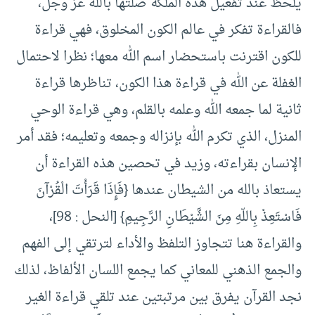
يلحظ عند تفعيل هذه الملكة صلتها بالله عز وجل،
فالقراءة تفكر في عالم الكون المخلوق، فهي قراءة
للكون اقترنت باستحضار اسم الله معها؛ نظرا لاحتمال
الغفلة عن الله في قراءة هذا الكون، تناظرها قراءة
ثانية لما جمعه الله وعلمه بالقلم، وهي قراءة الوحي
المنزل، الذي تكرم الله بإنزاله وجمعه وتعليمه؛ فقد أمر
الإنسان بقراءته، وزيد في تحصين هذه القراءة أن
يستعاذ بالله من الشيطان عندها {فَإِذَا قَرَأْتَ الْقُرْآنَ
فَاسْتَعِذْ بِاللّهِ مِنَ الشَّيْطَانِ الرَّجِيمِ} [النحل : 98]،
والقراءة هنا تتجاوز التلفظ والأداء لترتقي إلى الفهم
والجمع الذهني للمعاني كما يجمع اللسان الألفاظ، لذلك
نجد القرآن يفرق بين مرتبتين عند تلقي قراءة الغير