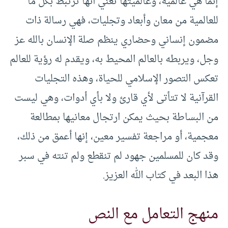
إنما هي عالمية، وعالميتها تعني أنها ترتبط بكل ما
للعالمية من معان وأبعاد وتجليات، فهي رسالة ذات
مضمون إنساني وحضاري ينظم صلة الإنسان بالله عز
وجل، ويربطه بالعالم المحيط به، ويقدم له رؤية للعالم
تعكس التصور الإسلامي للحياة، وهذه التجليات
القرآنية لا تتأتى لأي قارئ ولا بأي أدوات، وهي ليست
من البساطة بحيث يمكن ارتجال معانيها بمطالعة
معجمية، أو مراجعة تفسير معين، إنها أعمق من ذلك،
وقد كان للمسلمين جهود لم تنقطع ولم تنته في سبر
هذا البعد في كتاب الله العزيز.
منهج التعامل مع النص