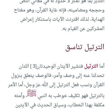
التدبر بما هو تفكر لا حدود له في معاني النص
وحججه ومضامينه، فإنه غاية القرآن، وهو مفتاح
الهداية، لذلك اقترنت الآيات باستنكار إعراض
المشركين عن القيام به.
الترتيل تناسق
أما
الترتيل
فتشير الآيتان الوحيدتان[3 ] اللتان
تحدثتا عنه إلى وصف وأمر، فالوصف يتعلق بنزول
القرآن ونسب فعل الترتيل إلى الله عز وجل، أما الأمر
ﷺ
بالترتيل فهو تكليف خوطب به النبي
، وأمته
مكلفة بهذا الخطاب، وسياق الحديث في الآيتين