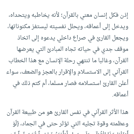
إذن فكل إنسان معني بالقرآن؛ لأنه يخاطبه ويتحداه،
ويدخل إلى أعماقه، ويحلل نفسيته ليستفز مكنوناتها،
ويجعل القارئ في صراع داخلي يدعوه إلى اتخاذ
موقف جدي في حياته تجاه المبادئ التي يعرضها
القرآن، وغالبا ما تنتهي رحلة الإنسان مع هذا الخطاب
القرآني إلى الاستسلام والإقرار بالعجز والضعف، سواء
أعلن القارئ استسلامه فصار مسلما، أم كتم ذلك في
أعماقه.
هذا الأثر القرآني في نفس القارئ هو من طبيعة القرآن
وعظمته وقوة تجليه التي تؤثر حتى في الجماد، {لَوْ