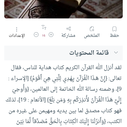
زيادة حجم الخط
تقليل حجم الخط
حفظ
الملخص
مشاركة
الإعدادات
16
قائمة المحتويات
لقد أنزل الله القرآن الكريم كتاب هداية للناس، فقال
تعالى: {إِنَّ هَـذَا الْقُرْآنَ يِهْدِي لِلَّتِي هِيَ أَقْوَمُ} [الإسراء :
9]، وضمنه رسالة الله الخاتمة إلى العالمين، {وَأُوحِيَ
إِلَيَّ هَذَا الْقُرْآنُ لأُنذِرَكُم بِهِ وَمَن بَلَغَ} [الأنعام : 19]، لذلك
فهو كتاب مصدق لما بين يديه ومهيمن على غيره من
الكتب، {وَأَنزَلْنَا إِلَيْكَ الْكِتَابَ بِالْحَقِّ مُصَدِّقاً لِّمَا بَيْنَ