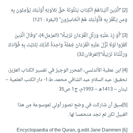
[2] “الَّذِينَ آتَيْنَاهُمُ الْكِتَابَ يَتْلُونَهُ حَقَّ تِلاَوَتِهِ أُوْلَـئِكَ يُؤْمِنُونَ بِهِ
وَمن يَكْفُرْ بِهِ فَأُوْلَـئِكَ هُمُ الْخَاسِرُونَ” (البقرة : 121)
[3] “أَوْ زِدْ عَلَيْهِ وَرَتِّلِ الْقُرْءَانَ تَرْتِيلًا” (المزمل:4)، “وَقَالَ الَّذِينَ
كَفَرُوا لَوْلَا نُزِّلَ عَلَيْهِ الْقُرْءَانُ جُمْلَةً وَاحِدَةً كَذَلِكَ لِنُثَبِّتَ بِهِ فُؤَادَكَ
وَرَتَّلْنَاهُ تَرْتِيلًا”(الفرقان:32)
[4] ابن عطية الأندلسي، المحرر الوجيز في تفسير الكتاب العزيز،
تحقيق: عبد السلام عبد الشافي محمد، ط:1- دار الكتب العلمية –
لبنان – 1413هـ – 1993م، ج1 ص35
[5]سبق أن شاركت في وضع تصور أولي لموسوعة من هذا
القبيل لكن لم تجد متحمسا لها.
[6] Encyclopaedia of the Quran, g.edit Jane Dammen