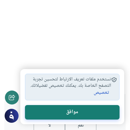
القرآن الكريم
#
نستخدم ملفات تعريف الارتباط لتحسين تجربة
التصفح الخاصة بك. يمكنك تخصيص تفضيلاتك.
تخصيص
هل انتفعت بهذا المحتوى؟
موافق
نعم
لا