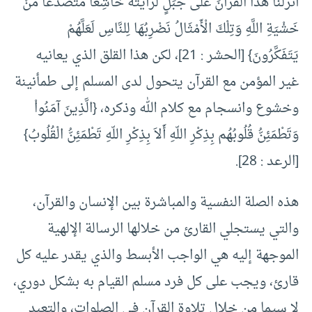
أَنزَلْنَا هَذَا الْقُرْآنَ عَلَى جَبَلٍ لَّرَأَيْتَهُ خَاشِعاً مُّتَصَدِّعاً مِّنْ
خَشْيَةِ اللَّهِ وَتِلْكَ الْأَمْثَالُ نَضْرِبُهَا لِلنَّاسِ لَعَلَّهُمْ
يَتَفَكَّرُونَ} [الحشر : 21]، لكن هذا القلق الذي يعانيه
غير المؤمن مع القرآن يتحول لدى المسلم إلى طمأنينة
وخشوع وانسجام مع كلام الله وذكره، {الَّذِينَ آمَنُواْ
وَتَطْمَئِنُّ قُلُوبُهُم بِذِكْرِ اللّهِ أَلاَ بِذِكْرِ اللّهِ تَطْمَئِنُّ الْقُلُوبُ}
[الرعد : 28].
هذه الصلة النفسية والمباشرة بين الإنسان والقرآن،
والتي يستجلي القارئ من خلالها الرسالة الإلهية
الموجهة إليه هي الواجب الأبسط والذي يقدر عليه كل
قارئ، ويجب على كل فرد مسلم القيام به بشكل دوري،
لا سيما من خلال تلاوة القرآن في الصلوات، والتعبد