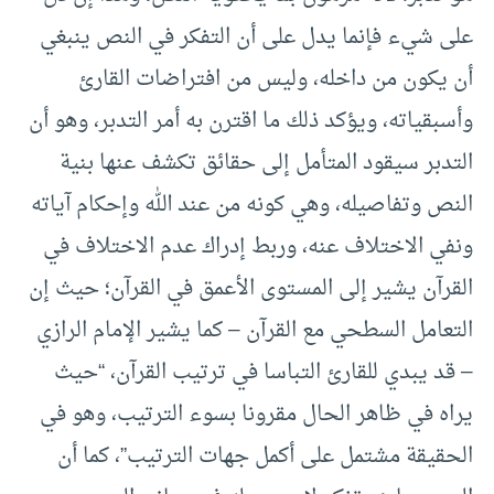
على شيء فإنما يدل على أن التفكر في النص ينبغي
أن يكون من داخله، وليس من افتراضات القارئ
وأسبقياته، ويؤكد ذلك ما اقترن به أمر التدبر، وهو أن
التدبر سيقود المتأمل إلى حقائق تكشف عنها بنية
النص وتفاصيله، وهي كونه من عند الله وإحكام آياته
ونفي الاختلاف عنه، وربط إدراك عدم الاختلاف في
القرآن يشير إلى المستوى الأعمق في القرآن؛ حيث إن
التعامل السطحي مع القرآن – كما يشير الإمام الرازي
– قد يبدي للقارئ التباسا في ترتيب القرآن، “حيث
يراه في ظاهر الحال مقرونا بسوء الترتيب، وهو في
الحقيقة مشتمل على أكمل جهات الترتيب”، كما أن