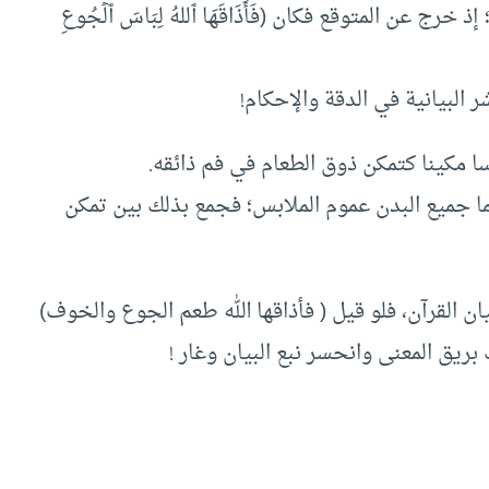
رج عن المتوقع فكان (فَأَذَاقَهَا ٱللهُ لِبَاسَ ٱلۡجُوعِ
ر البيانية في الدقة والإحكام!
ا مكينا كتمكن ذوق الطعام في فم ذائقه.
ا جميع البدن عموم الملابس؛ فجمع بذلك بين تمكن
ان القرآن، فلو قيل ( فأذاقها الله طعم الجوع والخوف)
ريق المعنى وانحسر نبع البيان وغار !