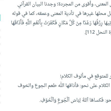
 المعنى، وأقوى من المجردة؛ وجدنا البيان القرآني
ل محلها غيرها في تأدية المعنى وعمقه، كما في قوله
هَا رِزْقُهَا رَغَدًا مِنْ كُلِّ مَكَانٍ فَكَفَرَتْ بِأَنْعُمِ اللَّهِ فَأَذَاقَهَا
النحل 112].
 للمتوقع في مألوف الكلام!
د الكلام على نحو: فأذاقها الله طعم الجوع والخوف
كساهَا ٱللهُ لِبَاسَ ٱلۡجُوعِ وَٱلۡخَوۡفِ.