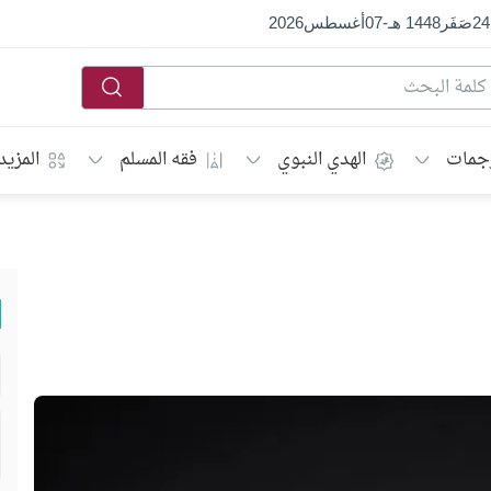
24
صَفَر
1448 هـ
-
07
أغسطس
2026
جمات
الهدي النبوي
فقه المسلم
المزيد