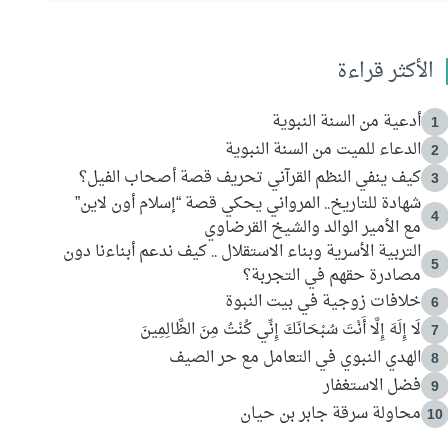
الأكثر قراءة
أدعية من السنة النبوية
1
الدعاء للميت من السنة النبوية
2
كيف ينفي النظم القرآني تحريف قصة أصحاب الفيل؟
3
شهادة للتاريخ.. المرواني يحكي قصة “إسلام أون لاين”
4
مع الأمير الوالد والشيخ القرضاوي
التربية الأسرية وبناء الاستقلال .. كيف ندعم أبناءنا دون
5
مصادرة حقهم في التجربة؟
خلافات زوجية في بيت النبوة
6
لَا إِلَهَ إِلَّا أَنْتَ سُبْحَانَكَ إِنِّي كُنْتُ مِنَ الظَّالِمِينَ
7
الهدي النبوي في التعامل مع حر الصيف
8
فضل الاستغفار
9
محاولة سرقة جابر بن حيان
10