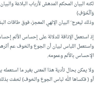
لكنه البيان المحكم المدهش لأرباب البلاغة والبيان؛ إذ خ
وَٱلۡخَوۡفِ)
وذلك ليعرج َ البيان الإلهي المعجز، فوق طاقات البش
إذ استعمل الإذاقة للدلالة على إحساس الألم إحساس
واستعمل اللباس لبيان أن الجوع والخوف عم أثرهم
الإحساس بالألم وعمومه.
ولا يمكن بحال تأدية هذا المعنى بغير ما استعمله بي
أو ( فكساها الله لباس الجوع والخوف) لخفت بذلك ب