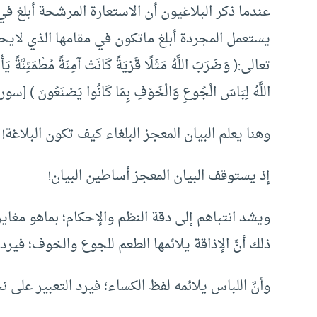
عندما ذكر البلاغيون أن الاستعارة المرشحة أبلغ في
يستعمل المجردة أبلغ ماتكون في مقامها الذي لايح
تعالى:( وَضَرَبَ اللَّهُ مَثَلًا قَرْيَةً كَانَتْ آمِنَةً مُطْمَئِنَّةً يَأْتِي
اللَّهُ لِبَاسَ الْجُوعِ وَالْخَوْفِ بِمَا كَانُوا يَصْنَعُونَ ) [سورة 
وهنا يعلم البيان المعجز البلغاء كيف تكون البلاغة!
إذ يستوقف البيان المعجز أساطين البيان!
ويشد انتباهم إلى دقة النظم والإحكام؛ بماهو مغاير
ذلك أنَّ الإذاقة يلائمها الطعم للجوع والخوف؛ فير
وأنَّ اللباس يلائمه لفظ الكساء؛ فيرد التعبير على نحو: فَ