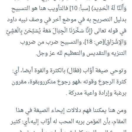
وَأَلَنَّا لَهُ الْحَدِيد) [سبأ: 10] فالتأويب هنا هو التسبيح
بدليل التصريح به في موضع آخر في وصف نبيه داود
في قوله تعالى {إِنَّا سَخَّرْنَا الْجِبَالَ مَعَهُ يُسَبِّحْنَ بِالْعَشِيِّ
وَالإِشْرَاق}[ص: 18]، والتسبيح ضرب من ضروب
التنزيه والتقديس والتعظيم لله عز وجل.
وتوحي صيغة أوَّاب (فعَّال) بالكثرة والقوة أيضا، أي:
كثرة الرجوع وقوته ،فهو رجوع متكرروبقوة، مقرون
برغبة وإرادة واعية مدركة .
ومن هنا يمكننا فهم دلالات إيحاء الصيغة في هذا
المقام، بأن المؤمن بربه المحب له أوَّاب إليه،أي: كثير