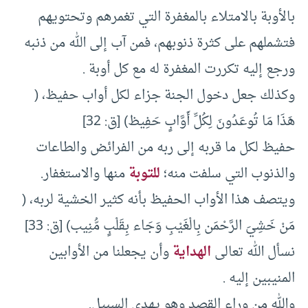
بالأوبة بالامتلاء بالمغفرة التي تغمرهم وتحتويهم
فتشملهم على كثرة ذنوبهم، فمن آب إلى الله من ذنبه
ورجع إليه تكررت المغفرة له مع كل أوبة .
وكذلك جعل دخول الجنة جزاء لكل أواب حفيظ، (
هَذَا مَا تُوعَدُونَ لِكُلِّ أَوَّابٍ حَفِيظ) [ق: 32]
حفيظ لكل ما قربه إلى ربه من الفرائض والطاعات
والذنوب التي سلفت منه؛
للتوبة
منها والاستغفار.
ويتصف هذا الأواب الحفيظ بأنه كثير الخشية لربه، (
مَنْ خَشِيَ الرَّحْمَن بِالْغَيْبِ وَجَاء بِقَلْبٍ مُّنِيب) [ق: 33]
نسأل الله تعالى
الهداية
وأن يجعلنا من الأوابين
المنيبين إليه .
والله من وراء القصد وهو يهدي السبيل.