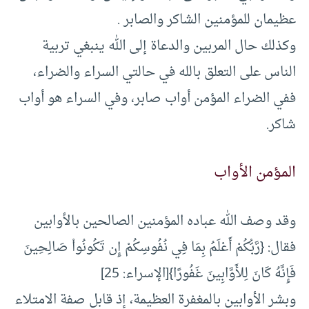
عظيمان للمؤمنين الشاكر والصابر .
وكذلك حال المربين والدعاة إلى الله ينبغي تربية
الناس على التعلق بالله في حالتي السراء والضراء،
ففي الضراء المؤمن أواب صابر، وفي السراء هو أواب
شاكر.
المؤمن الأواب
وقد وصف الله عباده المؤمنين الصالحين بالأوابين
فقال: {رَّبُّكُمْ أَعْلَمُ بِمَا فِي نُفُوسِكُمْ إِن تَكُونُواْ صَالِحِينَ
فَإِنَّهُ كَانَ لِلأَوَّابِينَ غَفُورًا}[الإسراء: 25]
وبشر الأوابين بالمغفرة العظيمة، إذ قابل صفة الامتلاء