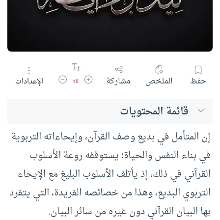
زيادة حجم الخط
تقليل حجم الخط
حفظ
الملخص
مشاركة
الإعدادات
16
قائمة المحتويات
إن المتأمل في بديع وصف القرآن، وإيحاءاته التربوية
في بناء النفس والحياة؛ يستوقفه روعة الأسلوب
القرآني في ذلك، إذ يأتلف الأسلوب البليغ مع الإيحاء
التربوي البديع، وهذا من خصائصه الفريدة، التي يتفرد
بها البيان القرآني دون غيره من سائر البيان.