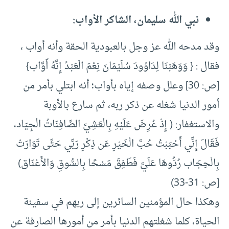
نبي الله سليمان، الشاكر الأواب:
وقد مدحه الله عز وجل بالعبودية الحقة وأنه أواب ،
فقال : { وَوَهَبْنَا لِدَاوُودَ سُلَيْمَانَ نِعْمَ الْعَبْدُ إِنَّهُ أَوَّاب}
[ص: 30] وعلل وصفه إياه بأواب؛ أنه ابتلي بأمر من
أمور الدنيا شغله عن ذكر ربه، ثم سارع بالأوبة
والاستغفار: ( إِذْ عُرِضَ عَلَيْهِ بِالْعَشِيِّ الصَّافِنَاتُ الْجِيَاد،
فَقَالَ إِنِّي أَحْبَبْتُ حُبَّ الْخَيْرِ عَن ذِكْرِ رَبِّي حَتَّى تَوَارَتْ
بِالْحِجَاب رُدُّوهَا عَلَيَّ فَطَفِقَ مَسْحًا بِالسُّوقِ وَالأَعْنَاق)
[ص: 31-33)
وهكذا حال المؤمنين السائرين إلى ربهم في سفينة
الحياة، كلما شغلتهم الدنيا بأمر من أمورها الصارفة عن