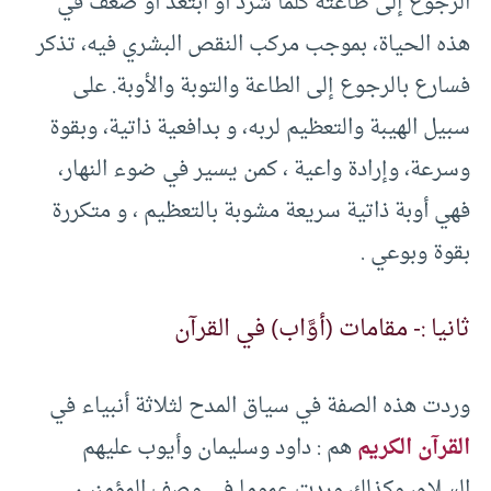
الرجوع إلى طاعته كلما شرد أو ابتعد أو ضعف في
هذه الحياة، بموجب مركب النقص البشري فيه، تذكر
فسارع بالرجوع إلى الطاعة والتوبة والأوبة. على
سبيل الهيبة والتعظيم لربه، و بدافعية ذاتية، وبقوة
وسرعة، وإرادة واعية ، كمن يسير في ضوء النهار،
فهي أوبة ذاتية سريعة مشوبة بالتعظيم ، و متكررة
بقوة وبوعي .
ثانيا :- مقامات (أوَّاب) في القرآن
وردت هذه الصفة في سياق المدح لثلاثة أنبياء في
القرآن الكريم
هم : داود وسليمان وأيوب عليهم
السلام، وكذلك وردت عموما في وصف المؤمنين .