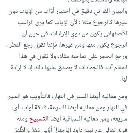
والبيان القرآني دقيق في اختيار أوّاب من الإياب دون
غيرها كالرجوع مثلا ؛ لأن الإياب كما يرى الراغب
الأصفهاني يكون من ذوي الإرادات، في حين أن
الرجوع يكون منها ومن غيرها، فإننا نقول رجع المطر ،
ورجع الحجر على صاحبه مثلا، ولا نقول في هذا
المقام آب، فالجمادات لا يصدق عليها ذلك إذ لا إرادة
لها.
ومن معانيه أيضا السير في النهار، فالتأويب هو السير
في النهار،ومن معانيه أيضا السرعة، فناقة أواب، أي:
سريعة، ومن معانيه السياقية أيضا
التسبيح
ومنه
قوله تعالى عن نبيه داود (يَاجِبَالُ أَوِّبِي مَعَهُ وَالطَّيْرَ