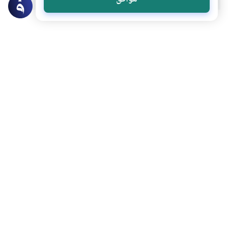
عن الكاتب
عبد الله الهتاري
لديه 93 مقالة
أستاذ البلاغة القرآنية بكلية الشريعة والدراسات الإسلامية -
جامعة قطر
بعض أعماله
معجم الدوحة التاريخي للغة العربية: منارة لغوية وثقافية
لا خوف عليهم ولا هم یحزنون
“وترى الجبال تحسبها جامدة”
التكريم في الخطاب