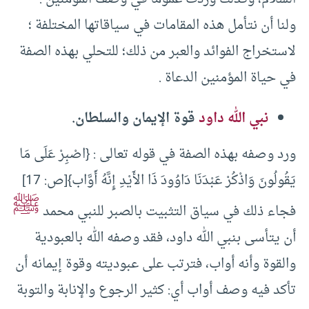
ولنا أن نتأمل هذه المقامات في سياقاتها المختلفة ؛
لاستخراج الفوائد والعبر من ذلك؛ للتحلي بهذه الصفة
في حياة المؤمنين الدعاة .
نبي الله داود
قوة الإيمان والسلطان.
ورد وصفه بهذه الصفة في قوله تعالى : {اصْبِرْ عَلَى مَا
يَقُولُونَ وَاذْكُرْ عَبْدَنَا دَاوُودَ ذَا الأَيْدِ إِنَّهُ أَوَّاب}[ص: 17]
ﷺ
فجاء ذلك في سياق التثبيت بالصبر للنبي محمد
أن يتأسى بنبي الله داود، فقد وصفه الله بالعبودية
والقوة وأنه أواب، فترتب على عبوديته وقوة إيمانه أن
تأكد فيه وصف أواب أي: كثير الرجوع والإنابة والتوبة