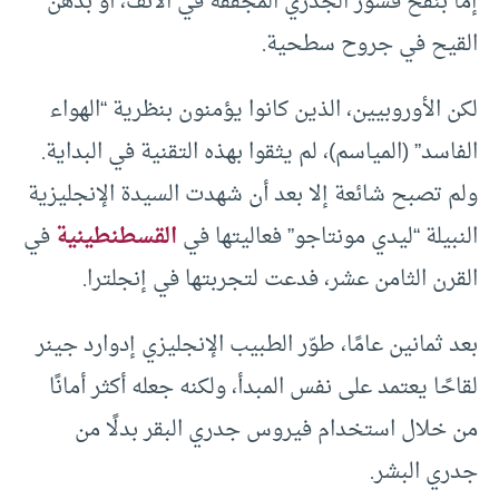
إما بنفخ قشور الجدري المجففة في الأنف، أو بدهن
القيح في جروح سطحية.
لكن الأوروبيين، الذين كانوا يؤمنون بنظرية “الهواء
الفاسد” (المياسم)، لم يثقوا بهذه التقنية في البداية.
ولم تصبح شائعة إلا بعد أن شهدت السيدة الإنجليزية
النبيلة “ليدي مونتاجو” فعاليتها في
القسطنطينية
في
القرن الثامن عشر، فدعت لتجربتها في إنجلترا.
بعد ثمانين عامًا، طوّر الطبيب الإنجليزي إدوارد جينر
لقاحًا يعتمد على نفس المبدأ، ولكنه جعله أكثر أمانًا
من خلال استخدام فيروس جدري البقر بدلًا من
جدري البشر.