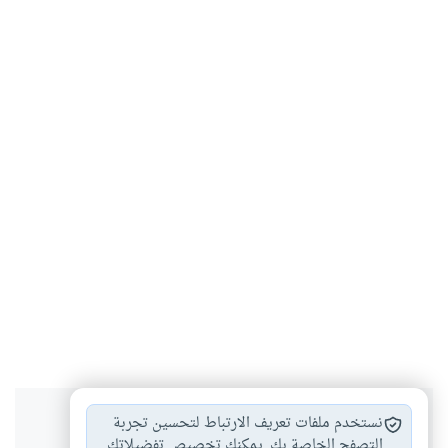
هل انتفعت بهذا المحتوى؟
نستخدم ملفات تعريف الارتباط لتحسين تجربة
التصفح الخاصة بك. يمكنك تخصيص تفضيلاتك.