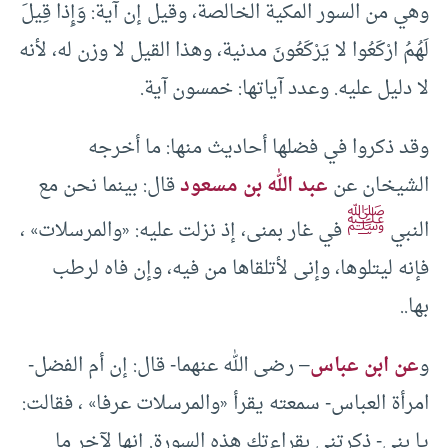
وهي من السور المكية الخالصة، وقيل إن آية: وَإِذا قِيلَ
لَهُمُ ارْكَعُوا لا يَرْكَعُونَ مدنية، وهذا القيل لا وزن له، لأنه
لا دليل عليه. وعدد آياتها: خمسون آية.
وقد ذكروا في فضلها أحاديث منها: ما أخرجه
الشيخان عن
عبد الله بن مسعود
قال: بينما نحن مع
ﷺ
النبي
في غار بمنى، إذ نزلت عليه: «والمرسلات» ،
فإنه ليتلوها، وإنى لأتلقاها من فيه، وإن فاه لرطب
بها..
و
عن ابن عباس
– رضى الله عنهما- قال: إن أم الفضل-
امرأة العباس- سمعته يقرأ «والمرسلات عرفا» ، فقالت:
يا بنى- ذكرتني بقراءتك هذه السورة. إنها لآخر ما