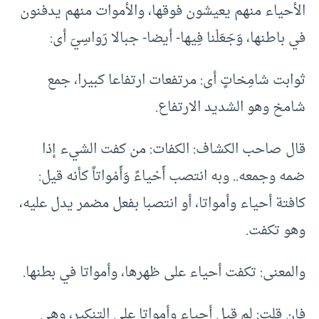
الأحياء منهم يعيشون فوقها، والأموات منهم يدفنون
في باطنها، وَجَعَلْنا فِيها- أيضا- جبالا رَواسِيَ أى:
ثوابت شامِخاتٍ أى: مرتفعات ارتفاعا كبيرا، جمع
شامخ وهو الشديد الارتفاع.
قال صاحب الكشاف: الكفات: من كفت الشيء إذا
ضمه وجمعه.. وبه انتصب أَحْياءً وَأَمْواتاً كأنه قيل:
كافتة أحياء وأمواتا، أو انتصبا بفعل مضمر يدل عليه،
وهو تكفت.
والمعنى: تكفت أحياء على ظهرها، وأمواتا في بطنها.
فإن قلت: لم قيل أحياء وأمواتا على التنكير، وهي