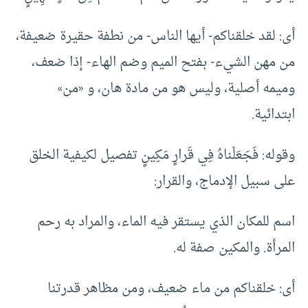
أى: لقد خلقناكم- أيها الناس- من نطفة حقيرة ضعيفة،
من مهن الشيء- بفتح الميم وضم الهاء- إذا ضعف،
وميمه أصلية، وليس هو من مادة هان، و «من»
ابتدائية.
وقوله: فَجَعَلْناهُ فِي قَرارٍ مَكِينٍ تفصيل لكيفية الخلق
على سبيل الإدماج، والقرار:
اسم للمكان الذي يستقر فيه الماء، والمراد به رحم
المرأة. والمكين صفة له.
أى: خلقناكم من ماء ضعيف، ومن مظاهر قدرتنا