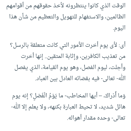
الوقت الذي كانوا ينتظرونه لأخذ حقوقهم من أقوامهم
الظالمين، والاستفهام للتهويل والتعظيم من شأن هذا
اليوم.
أى: لأى يوم أخرت الأمور التي كانت متعلقة بالرسل؟
من تعذيب الكافرين، وإثابة المتقين.. إنها أخرت
وأجلت، ليوم الفصل، وهو يوم القيامة، الذي يفصل
الله- تعالى- فيه بقضائه العادل بين العباد.
وَما أَدْراكَ، – أيها المخاطب- ما يَوْمُ الْفَصْلِ؟ إنه يوم
هائل شديد، لا تحيط العبارة بكنهه، ولا يعلم إلا الله-
تعالى- وحده مقدار أهواله.