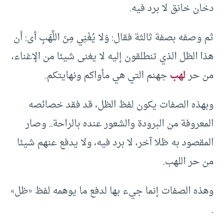
دخان خانق لا برد فيه.
ثم وصفه بصفة ثالثة فقال: وَلا يُغْنِي مِنَ اللَّهَبِ أى: أن
هذا الظل الذي تنطلقون إليه لا يغنى شيئا من الإغناء،
من حر
لهب
جهنم التي هي مأواكم ونهايتكم.
وبهذه الصفات يكون لفظ الظل، قد فقد خصائصه
المعروفة من البرودة والشعور عنده بالراحة.. وصار
المقصود به ظلا آخر، لا برد فيه، ولا يدفع عنهم شيئا
من حر اللهب.
وهذه الصفات إنما جيء بها لدفع ما يوهمه لفظ «ظل»
.