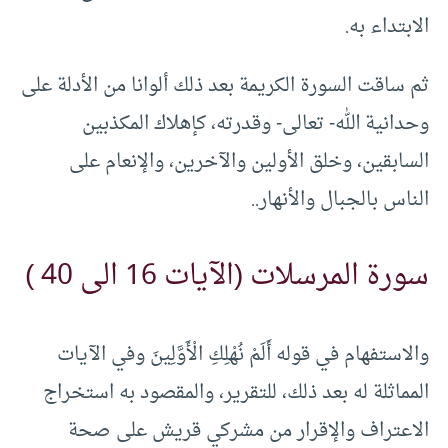
الابتداء به.
ثم ساقت السورة الكريمة بعد ذلك ألوانا من الأدلة على
وحدانية الله- تعالى- وقدرته، كإهلاك المكذبين
السابقين، وخلق الأولين والآخرين، والإنعام على
الناس بالجبال والأنهار..
سورة المرسلات (الآيات 16 الى 40 )
والاستفهام في قوله أَلَمْ نُهْلِكِ الْأَوَّلِينَ وفي الآيات
المماثلة له بعد ذلك، للتقرير، والمقصود به استخراج
الاعتراف والإقرار من مشركي قريش على صحة