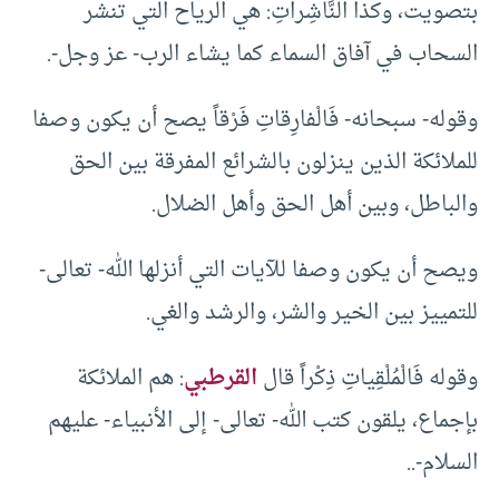
بتصويت، وكذا النَّاشِراتِ: هي الرياح التي تنشر
السحاب في آفاق السماء كما يشاء الرب- عز وجل-.
وقوله- سبحانه- فَالْفارِقاتِ فَرْقاً يصح أن يكون وصفا
للملائكة الذين ينزلون بالشرائع المفرقة بين الحق
والباطل، وبين أهل الحق وأهل الضلال.
ويصح أن يكون وصفا للآيات التي أنزلها الله- تعالى-
للتمييز بين الخير والشر، والرشد والغي.
وقوله فَالْمُلْقِياتِ ذِكْراً قال
القرطبي
: هم الملائكة
بإجماع، يلقون كتب الله- تعالى- إلى الأنبياء- عليهم
السلام-..