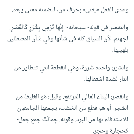
وعدى الفعل «يغنى» بحرف من، لتضمنه معنى يبعد.
والضمير في قوله- سبحانه-: إِنَّها تَرْمِي بِشَرَرٍ كَالْقَصْرِ..
لجهنم، لأن السياق كله في شأنها وفي شأن المصطلين
بلهيبها.
والشرر: واحده شررة، وهي القطعة التي تتطاير من
النار لشدة اشتعالها.
والقصر: البناء العالي المرتفع. وقيل: هو الغليظ من
الشجر. أو هو قطع من الخشب، يجمعها الجامعون
للاستدفاء بها من البرد. وقوله: جِمالَتٌ جمع جمل-
كحجارة وحجر.