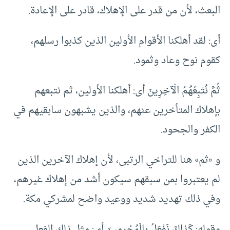
البعث، لأن من قدر على الإهلاك، قادر على الإعادة.
أى: لقد أهلكنا الأقوام الأولين الذين كذبوا رسلهم،
كقوم نوح وعاد وثمود.
ثُمَّ نُتْبِعُهُمُ الْآخِرِينَ أى: أهلكنا الأولين، ثم نتبعهم
بإهلاك المتأخرين عنهم، والذين يشبهون سابقيهم في
الكفر والجحود.
و «ثم» هنا للتراخي الرتبى، لأن إهلاك الآخرين الذين
لم يعتبروا بمن سبقهم سيكون أشد من إهلاك غيرهم،
وفي ذلك تهديد شديد ووعيد واضح لمشركي مكة.
وقوله: كَذلِكَ نَفْعَلُ بِالْمُجْرِمِينَ أى: مثل ذلك الفعل