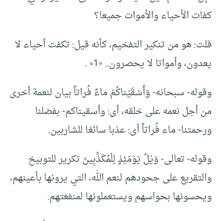
كفات الأحياء والأموات جميعا؟
قلت: هو من تنكير التفخيم، كأنه قيل: تكفت أحياء لا
يعدون، وأمواتا لا يحصرون.. «1» .
وقوله- سبحانه- وَأَسْقَيْناكُمْ ماءً فُراتاً بيان لنعمة أخرى
من أجل نعمه على خلقه، أى: وأسقيناكم- بفضلنا
ورحمتنا- ماء فُراتاً أى: عذبا سائغا للشاربين.
وقوله- تعالى- وَيْلٌ يَوْمَئِذٍ لِلْمُكَذِّبِينَ تكرير للتوبيخ
والتقريع على جحودهم لنعم الله، التي يرونها بأعينهم،
ويحسونها بحواسهم ويستعملونها لمنفعتهم.