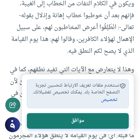
ويكون في الكلام التفات من الخطاب إلى الغيبة،
فإنهم بعد أن خوطبوا خطاب إهانة وإذلال بقوله-
تعالى-: انْطَلِقُوا أعرض المخاطبون لهم، على سبيل
الإهمال لهؤلاء الكافرين، وقالوا لهم: هذا يوم القيامة
الذي لا يصح لكم النطق فيه.
وهذا لا يتعارض مع الآيات التي تفيد نطقهم، كما في
قوله- تعالى-: وَأَقْبَلَ بَعْضُهُمْ عَلى بَعْضٍ يَتَساءَلُونَ لأن
نستخدم ملفات تعريف الارتباط لتحسين تجربة
في يوم القيامة مواطن متعددة، فهم قد ينطقون في
التصفح الخاصة بك. يمكنك تخصيص تفضيلاتك.
تخصيص
موطن، ولا ينطقون في موطن آخر.
موافق
وقوله- تعالى- وَلا يُؤْذَنُ لَهُمْ فَيَعْتَذِرُونَ معطوف على
ما قبله. أى: في يوم القيامة لا ينطق هؤلاء المجرمون