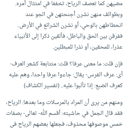
مضيهن كما تعصف الرياح، تخففا في امتثال أمره.
وبطوائف منهن نشرن أجنحتهن في الجو عند
انحطاطهن بالوحي، أو نشرن الشرائع في الأرض..
ففرقن بين الحق والباطل، فألقين ذكرا إلى الأنبياء
عذرا، للمحقين، أو نذرا للمبطلين.
فإن قلت: ما معنى عرفا؟ قلت: متتابعة كشعر العرف-
أى: عرف الفرس- يقال: جاءوا عرفا واحدا، وهم عليه
كعرف الضبع: إذا تألبوا عليه.. (تفسير الكشاف)
ومنهم من يرى أن المراد بالمرسلات وما بعدها: الرياح،
فقد قال الجمل في حاشيته: أقسم الله- تعالى- بصفات
خمس موصوفها محذوف، فجعلها بعضهم الرياح في