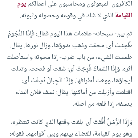
الكافرون- لمبعوثون ومحاسبون على أعمالكم
يوم
القيامة
الذي لا شك في وقوعه وحصوله وثبوته.
ثم بين- سبحانه- علامات هذا اليوم فقال: فَإِذَا النُّجُومُ
طُمِسَتْ أى: محقت وذهب ضوؤها، وزال نورها. يقال:
طمست الشيء، من باب ضرب- إذا محوته واستأصلت
أثره، وَإِذَا السَّماءُ فُرِجَتْ أى: شقت أو فتحت، وتدلت
أرجاؤها، ووهت أطرافها. وَإِذَا الْجِبالُ نُسِفَتْ أى:
اقتلعت وأزيلت من أماكنها. يقال: نسف فلان البناء
ينسفه، إذا قلعه من أصله.
وَإِذَا الرُّسُلُ أُقِّتَتْ أى: بلغت وقتها الذي كانت تنتظره،
وهو يوم القيامة، للقضاء بينهم وبين أقوامهم. فقوله: