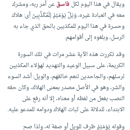
ويقال في هذا اليوم لكل
فاسق
عن أمر ربه، ومشرك
معه في العبادة غيره، وَيْلٌ يَوْمَئِذٍ لِلْمُكَذِّبِينَ أى: هلاك
وحسرة في هذا اليوم للمكذبين بالحق الذي جاء به
الرسل، وبلغوه إلى أقوامهم.
وقد تكررت هذه الآية عشر مرات في تلك السورة
الكريمة، على سبيل الوعيد والتهديد لهؤلاء المكذبين
لرسلهم، والجاحدين لنعم خالقهم، والويل: أشد السوء
والشر، وهو في الأصل مصدر بمعنى الهلاك، وكان حقه
النصب بفعل من لفظه أو معناه، إلا أنه رفع على
الابتداء، للدلالة على ثبات الهلاك ودوامه للمدعو عليه.
وقوله يَوْمَئِذٍ ظرف للويل أو صفة له، ولذا صح