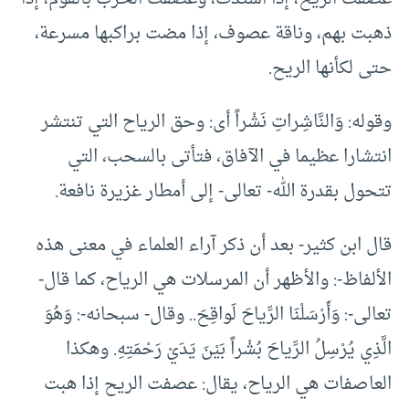
ذهبت بهم، وناقة عصوف، إذا مضت براكبها مسرعة،
حتى لكأنها الريح.
وقوله: وَالنَّاشِراتِ نَشْراً أى: وحق الرياح التي تنتشر
انتشارا عظيما في الآفاق، فتأتى بالسحب، التي
تتحول بقدرة الله- تعالى- إلى أمطار غزيرة نافعة.
قال ابن كثير- بعد أن ذكر آراء العلماء في معنى هذه
الألفاظ-: والأظهر أن المرسلات هي الرياح، كما قال-
تعالى-: وَأَرْسَلْنَا الرِّياحَ لَواقِحَ.. وقال- سبحانه-: وَهُوَ
الَّذِي يُرْسِلُ الرِّياحَ بُشْراً بَيْنَ يَدَيْ رَحْمَتِهِ. وهكذا
العاصفات هي الرياح، يقال: عصفت الريح إذا هبت