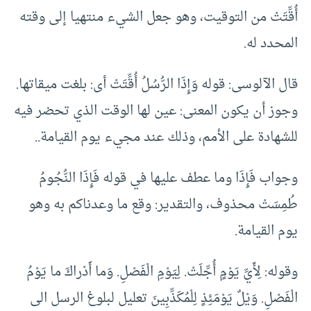
أُقِّتَتْ من التوقيت، وهو جعل الشيء منتهيا إلى وقته
المحدد له.
قال الآلوسى: قوله وَإِذَا الرُّسُلُ أُقِّتَتْ أى: بلغت ميقاتها.
وجوز أن يكون المعنى: عين لها الوقت الذي تحضر فيه
للشهادة على الأمم، وذلك عند مجيء يوم القيامة..
وجواب فَإِذَا وما عطف عليها في قوله فَإِذَا النُّجُومُ
طُمِسَتْ محذوف، والتقدير: وقع ما وعدناكم به وهو
يوم القيامة.
وقوله: لِأَيِّ يَوْمٍ أُجِّلَتْ. لِيَوْمِ الْفَصْلِ. وَما أَدْراكَ ما يَوْمُ
الْفَصْلِ. وَيْلٌ يَوْمَئِذٍ لِلْمُكَذِّبِينَ تعليل لبلوغ الرسل الى