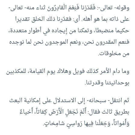
وقوله- تعالى-: فَقَدَرْنا فَنِعْمَ الْقادِرُونَ ثناء منه- تعالى-
على ذاته بما هو أهله. أى: فقدّرنا ذلك الخلق تقديرا
حكيما منضبطا، وتمكنا من إيجاده في أطوار متعددة،
فنعم المقدرون نحن، ونعم الموجدون نحن لما نوجده
من مخلوقات.
وما دام الأمر كذلك فويل وهلاك يوم القيامة، للمكذبين
بوحدانيتنا وقدرتنا.
ثم انتقل- سبحانه- إلى الاستدلال على إمكانية البعث
بطريق ثالث فقال: أَلَمْ نَجْعَلِ الْأَرْضَ كِفاتاً، أَحْياءً
وَأَمْواتاً، وَجَعَلْنا فِيها رَواسِيَ شامِخاتٍ.