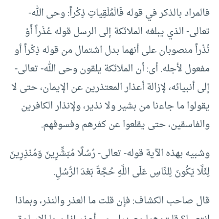
فالمراد بالذكر في قوله فَالْمُلْقِياتِ ذِكْراً: وحى الله-
تعالى- الذي يبلغه الملائكة إلى الرسل قوله عُذْراً أَوْ
نُذْراً منصوبان على أنهما بدل اشتمال من قوله ذِكْراً أو
مفعول لأجله. أى: أن الملائكة يلقون وحى الله- تعالى-
إلى أنبيائه، لإزالة أعذار المعتذرين عن الإيمان، حتى لا
يقولوا ما جاءنا من بشير ولا نذير، ولإنذار الكافرين
والفاسقين، حتى يقلعوا عن كفرهم وفسوقهم.
وشبيه بهذه الآية قوله- تعالى- رُسُلًا مُبَشِّرِينَ وَمُنْذِرِينَ
لِئَلَّا يَكُونَ لِلنَّاسِ عَلَى اللَّهِ حُجَّةٌ بَعْدَ الرُّسُلِ.
قال صاحب الكشاف: فإن قلت ما العذر والنذر، وبماذا