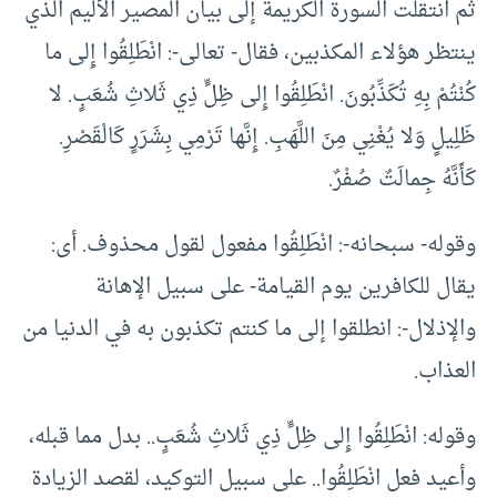
ثم انتقلت السورة الكريمة إلى بيان المصير الأليم الذي
ينتظر هؤلاء المكذبين، فقال- تعالى-: انْطَلِقُوا إِلى ما
كُنْتُمْ بِهِ تُكَذِّبُونَ. انْطَلِقُوا إِلى ظِلٍّ ذِي ثَلاثِ شُعَبٍ. لا
ظَلِيلٍ وَلا يُغْنِي مِنَ اللَّهَبِ. إِنَّها تَرْمِي بِشَرَرٍ كَالْقَصْرِ.
كَأَنَّهُ جِمالَتٌ صُفْرٌ.
وقوله- سبحانه-: انْطَلِقُوا مفعول لقول محذوف. أى:
يقال للكافرين يوم القيامة- على سبيل الإهانة
والإذلال-: انطلقوا إلى ما كنتم تكذبون به في الدنيا من
العذاب.
وقوله: انْطَلِقُوا إِلى ظِلٍّ ذِي ثَلاثِ شُعَبٍ.. بدل مما قبله،
وأعيد فعل انْطَلِقُوا.. على سبيل التوكيد، لقصد الزيادة