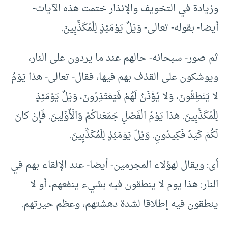
وزيادة في التخويف والإنذار ختمت هذه الآيات-
أيضا- بقوله- تعالى- وَيْلٌ يَوْمَئِذٍ لِلْمُكَذِّبِينَ.
ثم صور- سبحانه- حالهم عند ما يردون على النار،
ويوشكون على القذف بهم فيها، فقال- تعالى- هذا يَوْمُ
لا يَنْطِقُونَ، وَلا يُؤْذَنُ لَهُمْ فَيَعْتَذِرُونَ، وَيْلٌ يَوْمَئِذٍ
لِلْمُكَذِّبِينَ. هذا يَوْمُ الْفَصْلِ جَمَعْناكُمْ وَالْأَوَّلِينَ. فَإِنْ كانَ
لَكُمْ كَيْدٌ فَكِيدُونِ. وَيْلٌ يَوْمَئِذٍ لِلْمُكَذِّبِينَ.
أى: ويقال لهؤلاء المجرمين- أيضا- عند الإلقاء بهم في
النار: هذا يوم لا ينطقون فيه بشيء ينفعهم، أو لا
ينطقون فيه إطلاقا لشدة دهشتهم، وعظم حيرتهم.