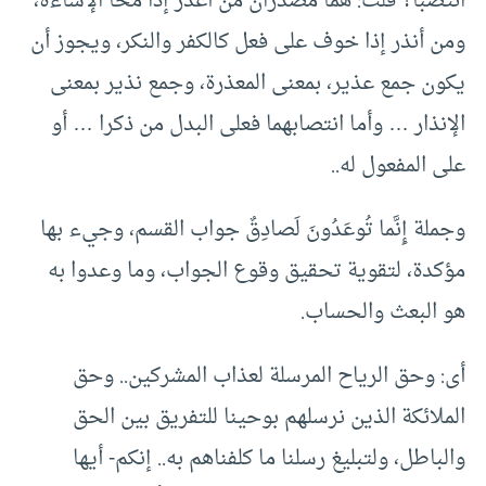
انتصبا؟ قلت: هما مصدران من أعذر إذا محا الإساءة،
ومن أنذر إذا خوف على فعل كالكفر والنكر، ويجوز أن
يكون جمع عذير، بمعنى المعذرة، وجمع نذير بمعنى
الإنذار … وأما انتصابهما فعلى البدل من ذكرا … أو
على المفعول له..
وجملة إِنَّما تُوعَدُونَ لَصادِقٌ جواب القسم، وجيء بها
مؤكدة، لتقوية تحقيق وقوع الجواب، وما وعدوا به
هو البعث والحساب.
أى: وحق الرياح المرسلة لعذاب المشركين.. وحق
الملائكة الذين نرسلهم بوحينا للتفريق بين الحق
والباطل، ولتبليغ رسلنا ما كلفناهم به.. إنكم- أيها