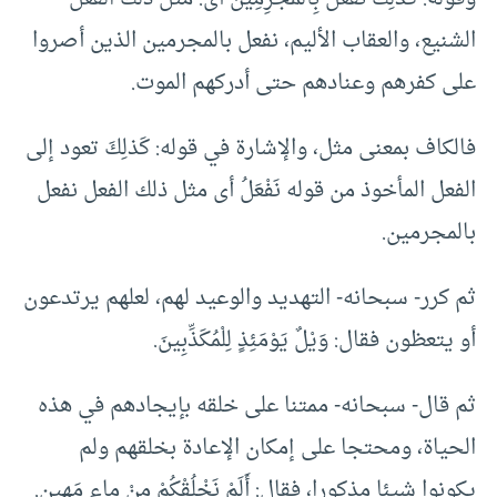
الشنيع، والعقاب الأليم، نفعل بالمجرمين الذين أصروا
على كفرهم وعنادهم حتى أدركهم الموت.
فالكاف بمعنى مثل، والإشارة في قوله: كَذلِكَ تعود إلى
الفعل المأخوذ من قوله نَفْعَلُ أى مثل ذلك الفعل نفعل
بالمجرمين.
ثم كرر- سبحانه- التهديد والوعيد لهم، لعلهم يرتدعون
أو يتعظون فقال: وَيْلٌ يَوْمَئِذٍ لِلْمُكَذِّبِينَ.
ثم قال- سبحانه- ممتنا على خلقه بإيجادهم في هذه
الحياة، ومحتجا على إمكان الإعادة بخلقهم ولم
يكونوا شيئا مذكورا، فقال: أَلَمْ نَخْلُقْكُمْ مِنْ ماءٍ مَهِينٍ.