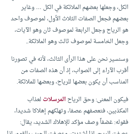
الكل، وجعلها بعضهم الملائكة في الكل … وغاير
بعضهم فجعل الصفات الثلاث الأول، لموصوف واحد
هو الرياح وجعل الرابعة لموصوف ثان وهو الآيات،
وجعل الخامسة لموصوف ثالث وهو الملائكة..
وسنسير نحن على هذا الرأى الثالث، لأنه في تصورنا
أقرب الآراء إلى الصواب، إذ أن هذه الصفات من
المناسب أن يكون بعضها للرياح، وبعضها للملائكة.
فيكون المعنى: وحق الرياح
المرسلات
لعذاب
المكذبين، فتعصفهم عصفا، وتهلكهم إهلاكا شديدا،
فقوله: عَصْفاً وصف مؤكد للإهلاك الشديد، يقال:
عصفت الريح، إذا اشتدت، وعصفت الحرب بالقوم، إذا