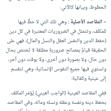
الحظوظ، وبيانها كالآتي:
–
المقاصد الأصلية :
وهي تلك التي لا حظَّ فيها
للمكلف، وتتمثل في الضروريات المعتبرة في كل دين
(حفظ الدين والنفس العقل والنسل والمال)، فهي على
الحقيقة قيامٌ بمصالح ضرورية مطلقة لا تَختص بحال
دون حال، ولا بصورة دون أخرى، ولا بوقت دون آخر،
وتستوي فيها جميع النفوس الإنسانية، وهي تنقسم
إلى عينية وكفائية:
ففي المقاصد العينية (الواجب العيني) يُؤمَر المكلف
بحفظ دينه ونفسه وعقله ونسله وماله، وفي المقاصد