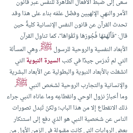
سعى إلى ضبط الأفعال الظاهرة للنفس عبر قانون
الأمر والنهي الإلهيين وفصَّل علمَه بناء على هذا وقد
تحدث القرآن عن قانون النفس الإنسانية كليةً حين
قال: “فَأَلْهَمَهَا فُجُورَهَا وَتَقْوَاهَا”، كما تناول القرآن
ﷺ
الأبعاد النفسية والروحية للرسول
، وهي المسألة
التي لم تُدرَس جيدًا في كتب
السيرة النبوية
التي
انشغلت بالأبعاد النبوية والبطولية عن الأبعاد البشرية
ﷺ
والإنسانية والتجارب الروحية لشخص النبي
،
وما أخبارُ نزول الوحي وانقطاعِه وما عاناه النبي جراء
ذلك الانقطاع إلا من هذا الباب؛ ولكنّ تَبَدل تصورات
الناس عن شخصية النبي هو الذي دفع إلى استنكار
بعض الروايات التي كانت مقبولة في الزمن الأول من