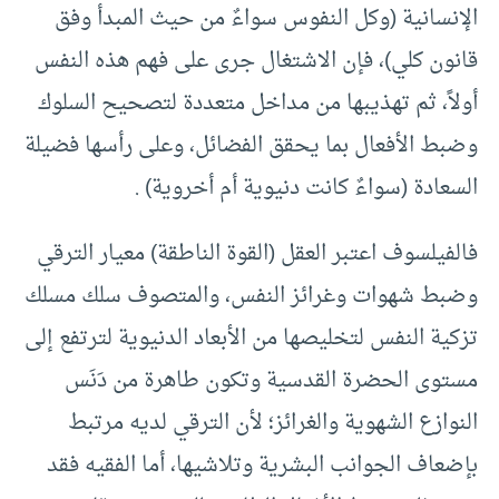
الإنسانية (وكل النفوس سواءٌ من حيث المبدأ وفق
قانون كلي)، فإن الاشتغال جرى على فهم هذه النفس
أولاً، ثم تهذيبها من مداخل متعددة لتصحيح السلوك
وضبط الأفعال بما يحقق الفضائل، وعلى رأسها فضيلة
السعادة (سواءٌ كانت دنيوية أم أخروية) .
فالفيلسوف اعتبر العقل (القوة الناطقة) معيار الترقي
وضبط شهوات وغرائز النفس، والمتصوف سلك مسلك
تزكية النفس لتخليصها من الأبعاد الدنيوية لترتفع إلى
مستوى الحضرة القدسية وتكون طاهرة من دَنَس
النوازع الشهوية والغرائز؛ لأن الترقي لديه مرتبط
بإضعاف الجوانب البشرية وتلاشيها، أما الفقيه فقد