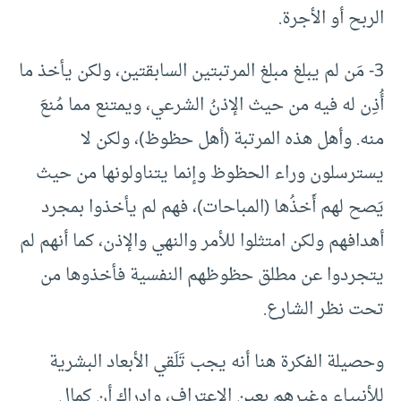
الربح أو الأجرة.
3- مَن لم يبلغ مبلغ المرتبتين السابقتين، ولكن يأخذ ما
أُذِن له فيه من حيث الإذنُ الشرعي، ويمتنع مما مُنعَ
منه. وأهل هذه المرتبة (أهل حظوظ)، ولكن لا
يسترسلون وراء الحظوظ وإنما يتناولونها من حيث
يَصح لهم أَخذُها (المباحات)، فهم لم يأخذوا بمجرد
أهدافهم ولكن امتثلوا للأمر والنهي والإذن، كما أنهم لم
يتجردوا عن مطلق حظوظهم النفسية فأخذوها من
تحت نظر الشارع.
وحصيلة الفكرة هنا أنه يجب تَلَقي الأبعاد البشرية
للأنبياء وغيرهم بعين الاعتراف، وإدراك أن كمال