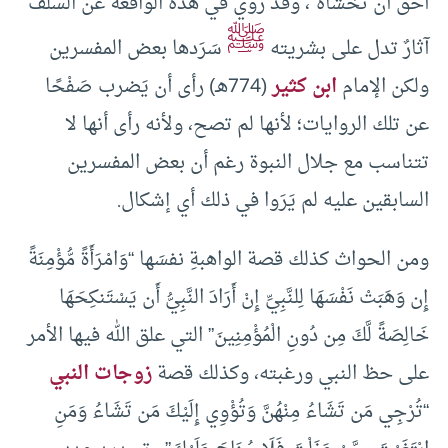
أَحَقُّ أَن تَخْشَاهُ”، وقد رُوي في هذه الواقعة عن السلف
ﷺ
آثارٌ تدل على بشريته
سَرَدها بعض المفسرين
ولكن الإمام
ابن كثير
(774هـ) رأى أن يَضرب صَفْحًا
عن تلك الروايات؛ لأنها لم تصح، ولأنه رأى أنها لا
تتناسب مع جلال النبوة رغم أن بعض المفسرين
السابقين عليه لم يَرَوا في ذلك أي إشكال.
ومن الحواث كذلك قصة الواهبةِ نفسَها “وَامْرَأَةً مُّؤْمِنَةً
إِن وَهَبَتْ نَفْسَهَا لِلنَّبِيِّ إِنْ أَرَادَ النَّبِيُّ أَن يَسْتَنكِحَهَا
خَالِصَةً لَّكَ مِن دُونِ الْمُؤْمِنِينَ” التي علق الله فيها الأمر
على حظ النبي ورغبته، وكذلك قصة
زوجات النبي
“تُرْجِي مَن تَشَاءُ مِنْهُنَّ وَتُؤْوِي إِلَيْكَ مَن تَشَاءُ وَمَنِ