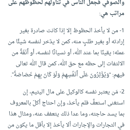
والصوفي فجعل الناس في تناولهم لحظوظهم على
مراتب هي
:
1- من لا يأخذ الحظوظ إلا إذا كانت صادرة بغير
إرادته أو بغير طلبٍ منه، كمن لا يدّخر لنفسه شيئًا من
عمله؛ يقينًا بما عند الله، أو نسيانًا لنفسه، أو أَنَفَةً من
الالتفات إلى حظه مع حق الله، كمن قال الله تعالى
فيهم: “وَيُؤْثِرُونَ عَلَى أَنْفُسِهِمْ وَلَوْ كَانَ بِهِمْ خَصَاصَةٌ”.
2- مَن يعتبر نفسه كالوكيل على مال اليتيم، إن
استغنى استعفَّ فلم يأخذ، وإن احتاج أكلَ بالمعروف
بما يسد حاجته، وما عدا ذلك يتعفف عنه، ومثال هذا
في التجارات والإجارات ألا يأخذ إلا بأقل ما يكون من