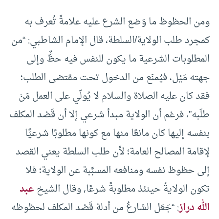
ومن الحظوظ ما وَضع الشرع عليه علامةً تُعرف به
كمجرد طلب الولاية/السلطة، قال الإمام الشاطبي: “من
المطلوبات الشرعية ما يكون للنفس فيه حظٌّ وإلى
جهته مَيْل، فيُمنَع من الدخول تحت مقتضى الطلب؛
فقد كان عليه الصلاة والسلام لا يُولّي على العمل مَنْ
طلَبه”، فرغم أن الولاية مبدأ شرعي إلا أن قَصْد المكلف
بنفسه إليها كان مانعًا منها مع كونها مطلوبًا شرعيًّا
لإقامة المصالح العامة؛ لأن طلب السلطة يعني القصد
إلى حظوظ نفسه ومنافعه المسبَّبة عن الولاية؛ فلا
تكون الولايةُ حينئذ مطلوبةً شرعًا, وقال الشيخ
عبد
الله دراز
: “جَعَل الشارعُ من أدلة قَصْد المكلف لحظوظه