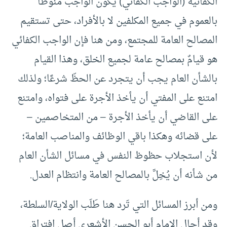
الكفائية (الواجب الكفائي) يكون الواجب مَنُوطًا
بالعموم في جميع المكلفين لا بالأفراد، حتى تستقيم
المصالح العامة للمجتمع، ومن هنا فإن الواجب الكفائي
هو قيامٌ بمصالح عامة لجميع الخلق، وهذا القيام
بالشأن العام يجب أن يتجرد عن الحظّ شرعًا؛ ولذلك
امتنع على المفتي أن يأخذ الأجرة على فتواه، وامتنع
على القاضي أن يأخذ الأجرة – من المتخاصمين –
على قضائه وهكذا باقي الوظائف والمناصب العامة؛
لأن استجلاب حظوظ النفس في مسائل الشأن العام
من شأنه أن يُخِلَّ بالمصالح العامة وانتظام العدل.
ومن أبرز المسائل التي تَرد هنا طَلَب الولاية/السلطة،
وقد أحال الإمام أبو الحسن الأشعري أصل افتراق