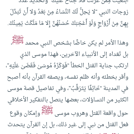
ابْتَغَيْتَ مِمَّنْ عَزَلْتَ فَلَا جُنَاحَ عَلَيْكَ” وتحديد عدد
زوجات النبي “لا يَحِلُّ لَكَ النِّسَاءُ مِنْ بَعْدُ وَلا أَنْ تَبَدَّلَ
بِهِنَّ مِنْ أَزْوَاجٍ وَلَوْ أَعْجَبَكَ حُسْنُهُنَّ إِلا مَا مَلَكَتْ يَمِينُكَ.
ﷺ
وهذا الأمر لم يكن خاصًّا بشخص النبي محمد
،
بل تَعَداه إلى الأنبياء الآخرين، فهذا موسى الذي
ارتكب جناية القتل الخطأ “فَوَكَزَهُ مُوسَىٰ فَقَضَىٰ عَلَيْهِ”،
وأقر بخطئه وأنه ظلم نفسه، ويصفه القرآن بأنه أصبح
في المدينة “خَائِفًا يَتَرَقَّبُ”، وفي تفاصيل قصة موسى
الكثير من التساؤلات، بعضها يتصل بالتفكير الأخلاقي
ﷺ
حول واقعة القتل وهروب موسى
وإمكان وقوع
فعل القتل من نبي إلى غير ذلك، بل إن القرآن يتحدث