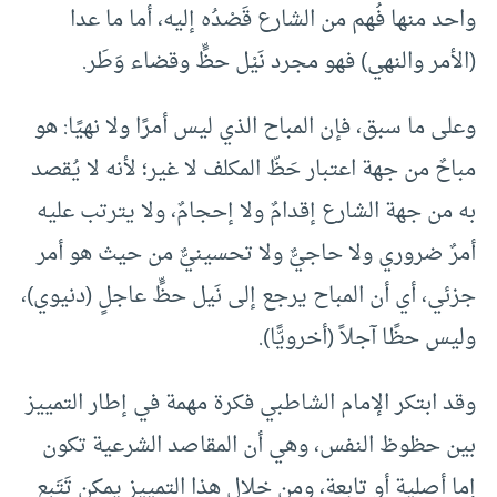
واحد منها فُهم من الشارع قَصْدُه إليه، أما ما عدا
(الأمر والنهي) فهو مجرد نَيْل حظٍّ وقضاء وَطَر.
وعلى ما سبق، فإن المباح الذي ليس أمرًا ولا نهيًا: هو
مباحٌ من جهة اعتبار حَظّ المكلف لا غير؛ لأنه لا يُقصد
به من جهة الشارع إقدامٌ ولا إحجامٌ، ولا يترتب عليه
أمرٌ ضروري ولا حاجيٌّ ولا تحسينيٌّ من حيث هو أمر
جزئي، أي أن المباح يرجع إلى نَيل حظٍّ عاجلٍ (دنيوي)،
وليس حظًا آجلاً (أخرويًّا).
وقد ابتكر الإمام الشاطبي فكرة مهمة في إطار التمييز
بين حظوظ النفس، وهي أن المقاصد الشرعية تكون
إما أصلية أو تابعة، ومن خلال هذا التمييز يمكن تَتَبع