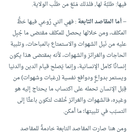
فيها: طلبُهُ لها, فلذلك مَنَعَ من طلَب الولاية.
–
أما المقاصد التابعة
: فهي التي رُوعي فيها حَظُّ
المكلف، ومن خلالها يحصل للمكلف مقتضى ما جُبِل
عليه من نَيل الشهوات والاستمتاع بالمباحات، وتلبية
الحاجات والغرائز والشهوات، لأنه بمقتضى هذا يكون
إنسانًا كامل الإنسانية، وإنما يَصلح قيام الدين والدنيا
ويستمر بدواعٍ ودوافع نفسية (رغبات وشهوات) من
قِبَل الإنسان تحمله على اكتساب ما يحتاج إليه هو
وغيره، فالشهوات والغرائز خُلقت لتكون باعثًا إلى
التسبّب في تلبيتها؛ ما أمكن.
ومن هنا صارت المقاصد التابعة خادمةً للمقاصد