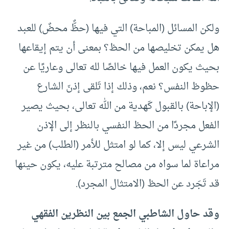
ولكن المسائل (المباحة) التي فيها (حظٌّ محضٌ) للعبد
هل يمكن تخليصها من الحظ؟ بمعنى أن يتم إيقاعها
بحيث يكون العمل فيها خالصًا لله تعالى وعاريًا عن
حظوظ النفس؟ نعم، وذلك إذا تَلقى إذنَ الشارع
(الإباحة) بالقبول كَهدية من الله تعالى، بحيث يصير
الفعل مجردًا من الحظ النفسي بالنظر إلى الإذن
الشرعي ليس إلا، كما لو امتثل للأمر (الطلب) من غير
مراعاة لما سواه من مصالح مترتبة عليه، يكون حينها
قد تَجَرد عن الحظ (الامتثال المجرد).
وقد حاول الشاطبي الجمع بين النظرين الفقهي