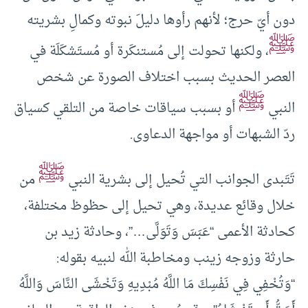
دون أيّ حرج؛ لأنهم رأوها دليلَ نبوته وكمالِ بشريته
ﷺ
، ولكنها تحولت إلى مُستنكَرة أو مُستَشكَلَة في
العصر الحديث بسبب اختلاف الصورة عن شخص
ﷺ
النبي
أو بسبب سياقات خاصة من التلقي كسياق
ردّ الشبهات أو مواجهة الدعاوى.
ﷺ
تَتَبدى الجوانب التي تُحيل إلى بشرية النبي
من
خلال وقائع عديدة، وهي تحيل إلى حظوظ مختلفة،
كحادثة الأعمى “عَبَسَ وَتَوَلَّى…”، وحادثة زيد بن
حارثة وزوجه زينب ومخاطبة الله لنبيه بقوله:
“وَتُخْفِي فِي نَفْسِكَ مَا اللَّهُ مُبْدِيهِ وَتَخْشَى النَّاسَ وَاللَّهُ