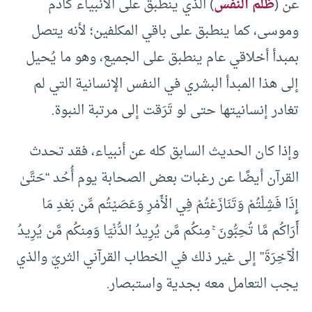
عن (
ظلم النفس
) الذي ينطبق على الأنبياء كآدم
وموسى، كما ينطبق على باقي المكلفين؛ لأنه يتصل
بمبدأ أخلاقي عام ينطبق على الجميع، وهو ما يُحيل
إلى هذا المبدأ البشري في النفس الإنسانية التي لم
تغادر إنسانيتها حتى لو تَرَقت إلى مرتبة النبوة.
وإذا كان الحديث السابق كله عن أنبياء، فقد تحدث
القرآن أيضًا عن رغبات بعض الصحابة يوم أُحُد “حَتَّىٰ
إِذَا فَشِلْتُمْ وَتَنَازَعْتُمْ فِي الْأَمْرِ وَعَصَيْتُم مِّن بَعْدِ مَا
أَرَاكُم مَّا تُحِبُّونَ ۚ مِنكُم مَّن يُرِيدُ الدُّنْيَا وَمِنكُم مَّن يُرِيدُ
الْآخِرَةَ” إلى غير ذلك في الخطاب القرآني الثريّ والذي
يجب التعامل معه بجدية واستبصار.