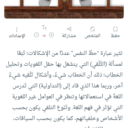
زيادة حجم الخط
تقليل حجم الخط
حفظ
الملخص
مشاركة
الإعدادات
16
تثير عبارة “حظّ النفس” عددًا من الإشكالات؛ تَبَعًا
لمسألة (التَّلَقي) التي ينشغل بها حقل اللغويات وتحليل
الخطاب؛ ذلك أن الخطاب شيءٌ، وأشكال تَلَقيه شيءٌ
آخر، وربما هذا الذي قاد إلى (التداولية) التي تَدرس
اللغةَ في استعمالاتها وتنظر في العوامل غير اللغوية
التي تؤثر في فهم اللغة. وتَنَوع التلقي يكون بحسب
الأشخاص وخلفياتهم، كما يكون بحسب السياقات،