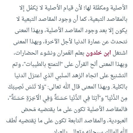
الأصلية ومكمِّلة لها؛ لأن قيام الأصلية لا يَكمُل إلا
بالمقاصد التبعية، كما أن وجود المقاصد التبعية لا
يكون إلا بعد وجود المقاصد الأصلية، وبهذا المعنى
نتحدث عن عمارة الدنيا لأجل الآخرة، وبهذا المعنى
اشتغل
ابن خلدون
بعلم العُمران ونشوء الحضارات،
وبهذا المعنى ألح القرآن على “التمتع بالطيبات”، وتم
التشنيع على اتجاه الزهد السلبي الذي اعتزل الدنيا
بالكلية. وبهذا المعنى قال الله تعالى: “وَلا تَنْسَ نَصِيبَكَ
مِنَ الدُّنْيَا” و”آتِنَا فِي الدُّنْيَا حَسَنَةً وَفِي الْآخِرَةِ حَسَنَةً”،
فالمقاصد الأصلية تكون على ما يقتضيه مَحض
العبودية، والمقاصد التابعة تكون على ما يَقتضيه لُطف
الله المالك سبحانه وتعالى بالعباد.