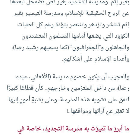
بغير إثم. ومدرسة التشديد بغير نص تضمحل لبعدها
عن الروح الحقيقية للإسلام، ومدرسة التيسير بغير
إثم تنتشر وتزدهر وتنتصر بتؤدة رغم كل العقبات
الكؤود التي يضعها أمامها المسلمون المتشددون
والجاهلون و”الجغرافيون” (كما يسميهم رشيد رضا)،
وأعداء الإسلام على أشكالهم.
والعجيب أن يكون خصوم مدرسة (الأفغاني، عبده،
رضا)، من داخل الملتزمين وخارجهم.. كأن قطاعًا كبيرًا
اتفق على تشويه هذه المدرسة، وعلى نِسْبَةِ أمورٍ إليها
لا تعبِّر عن آرائها ومواقفها..!
ما أبرز ما تميزت به مدرسة التجديد، خاصة في