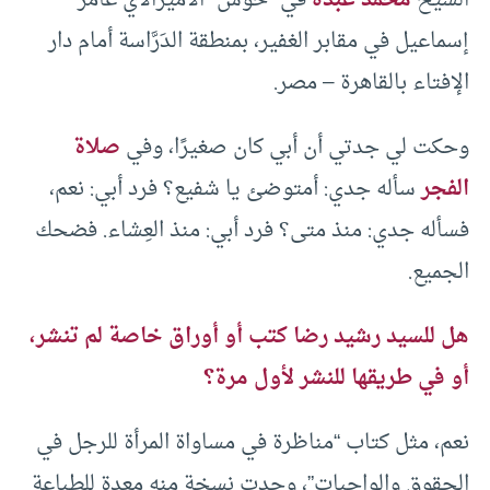
إسماعيل في مقابر الغفير، بمنطقة الدَرَّاسة أمام دار
الإفتاء بالقاهرة – مصر.
وحكت لي جدتي أن أبي كان صغيرًا، وفي
صلاة
الفجر
سأله جدي: أمتوضئ يا شفيع؟ فرد أبي: نعم،
فسأله جدي: منذ متى؟ فرد أبي: منذ العِشاء. فضحك
الجميع.
هل للسيد رشيد رضا كتب أو أوراق خاصة لم تنشر،
أو في طريقها للنشر لأول مرة؟
نعم، مثل كتاب “مناظرة في مساواة المرأة للرجل في
الحقوق والواجبات”، وجدت نسخة منه معدة للطباعة