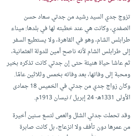
تزوج جدي السيد رشيد من جدتي سعاد حسن
الصفدي، وكانت هي عند خطبته لها في بلدها: ميناء
طرابلس الشام، وهو في القاهرة، ولا يستطيع السفر
إلى طرابلس الشام لأنه ناصح أمين للدولة العثمانية،
ثم عاشا حياة هنيئة حتى إن جدتي كانت تذكره بخير
ومحبة إلى وفاتها، بعد وفاته بخمس وثلاثين عامًا.
وكان زواج جدي من جدتي في الخميس 18 جمادى
الأولى 1331هـ- 24 إبريل / نيسان 1913م.
وقد تحملت جدتي الشلل والعمى لتسع سنين أخيرة
من عمرها دون تأفف ولا انزعاج، بل كانت صابرة