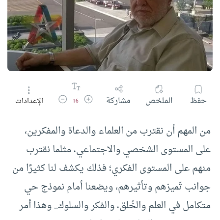
زيادة حجم الخط
تقليل حجم الخط
حفظ
الملخص
مشاركة
الإعدادات
16
من المهم أن نقترب من العلماء والدعاة والمفكرين،
على المستوى الشخصي والاجتماعي، مثلما نقترب
منهم على المستوى الفكري؛ فذلك يكشف لنا كثيرًا من
جوانب تَميزهم وتأثيرهم، ويضعنا أمام نموذج حي
متكامل في العلم والخُلق، والفكر والسلوك.. وهذا أمر