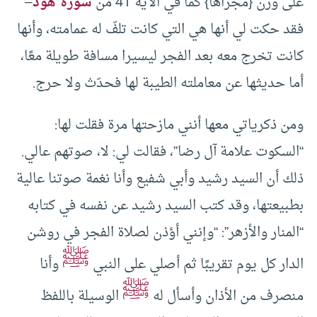
على وزن {مَجْرَاهَا} كما في الآية 41 من
سورة هود
–
فقد حكت لي أنها هي التي كانت تلفّ له عمامته، وأنها
كانت تخرج معه بعد الفجر ليسيرا مسافة طويلة معًا،
أما حديثها عن معاملته الطيبة لها فحدّث ولا حرج.
ومن ذكرياتي معها أنني مازحتها مرة فقلت لها:
“السكوت علامة آل رضا”، فقالت لي: لا، صوتهم عالي.
ذلك أن السيد رشيد وأبي شفيع وأنا نغمة صوتنا عالية
بطبيعتها، وقد كتب السيد رشيد عن نفسه في كتابه
“المنار والأزهر”: “وإنني أؤذن لصلاة الفجر في روشن
ﷺ
الدار كل يوم تقريبًا ثم أصلي على النبي
وأنا
ﷺ
منصرف من الأذان وأسأل له
الوسيلة باللفظ