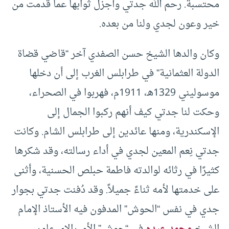
محتسبة. رحم الله جدتي وأجزل ثوابها عما قدمت من
خير وعون لجدي ولنا من بعده.
وكان والدها الشيخ حسن الصفدي آخر “قاضي قضاة
الدولة العثمانية” في طرابلس الغرب إلى أن دخلها
موسوليني 1329هـ، 1911م، فهربوا في الصحراء،
وحكت لنا جدتي كيف أنهم ركبوا الجمال إلى
الإسكندرية، ومنها عائدين إلى طرابلس الشام. وكانت
جدتي نِعم المعين لجدي في أداء رسالته، وقد شكرها
كثيرًا في رثائه لوالدته فاطمة حبلص الحسنية، وأثنى
على خدمتها لأمه ثناءً جميلاً. وقد دُفنت جدتي بجوار
جدي في نفس “الحوش” المدفون فيه الأستاذ الإمام
الشيخ
محمد عبده
في “حوش” الأميرالاي عامر