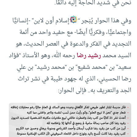
نحن في شديد الحاجة إليه دائمًا.
وفي هذا الحوار يُبْحِر “
إسلام أون لاين” -إنسانيًّا
واجتماعيًّا، وفكريًّا أيضًا- مع حفيد واحد من أئمة
التجديد في الفكر والدعوة في العصر الحديث، هو
السيد محمد
رشيد رضا
رحمه الله، وهو الأستاذ “فؤاد
سعيد” بن “محمد شفيع” بن “محمد رشيد” بن علي
رضا الحسيني، الذي له جهود طيبة في نشر تراث
الجد والتعريف به.. فإلى الحوار: