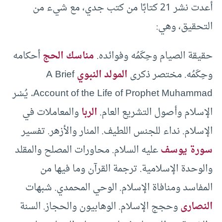
أعدت نشر 21 كتابًا من كتب جدي، مع شيء من
التحقيق، وهي:
حقيقة الصيام وحِكَمُه وفوائده.
مناسك الحج
أحكامه
وحِكَمُه. مختصر ذكرى
المولد النبوي
A Brief
Account of the Life of Prophet Muhammad. يُسْر
الإسلام وأصول التشريع العام.
الربا
والمعاملات في
الإسلام. نداء للجنس اللطيف. المنار والأزهر. تفسير
سورة يوسف
عليه السلام. محاورات المصلح والمقلد
والوحدة الإسلامية. ترجمة القرآن وما فيها من
المفاسد ومنافاة الإسلام. الوحي المحمدي. شبهات
النصارى
وحجج الإسلام. الوهابيون والحجاز. السنة