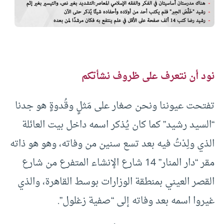
نود أن نتعرف على ظروف نشأتكم
تفتحت عيوننا ونحن صغار على مَثلٍ وقُدوةٍ هو جدنا
“السيد رشيد” كما كان يُذكر اسمه داخل بيت العائلة
الذي ولِدْتُ فيه بعد تسع سنين من وفاته، وهو هو ذاته
مقر “دار المنار” 14 شارع الإنشاء المتفرع من شارع
القصر العيني بمنطقة الوزارات بوسط القاهرة، والذي
غيروا اسمه بعد وفاته إلى “صفية زغلول”.