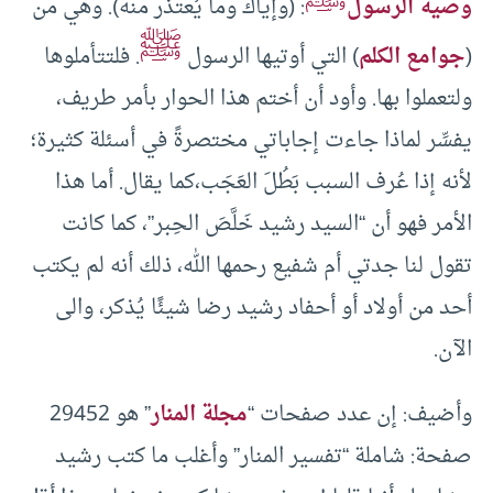
وصية الرسول
: (وإياك وما يُعتذر منه). وهي من
ﷺ
(
جوامع الكلم
) التي أوتيها الرسول
. فلتتأملوها
ولتعملوا بها. وأود أن أختم هذا الحوار بأمر طريف،
يفسِّر لماذا جاءت إجاباتي مختصرةً في أسئلة كثيرة؛
لأنه إذا عُرف السبب بَطُلَ العَجَب،كما يقال. أما هذا
الأمر فهو أن “السيد رشيد خَلَّصَ الحِبر”، كما كانت
تقول لنا جدتي أم شفيع رحمها الله، ذلك أنه لم يكتب
أحد من أولاد أو أحفاد رشيد رضا شيئًا يُذكر، والى
الآن.
وأضيف: إن عدد صفحات “
مجلة المنار
” هو 29452
صفحة: شاملة “تفسير المنار” وأغلب ما كتب رشيد