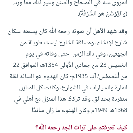
المروي عنه في الصحاح والسنن وغير ذلك مما ورد.
(والرَّوْشَنُ هو‏ الشُرْفَةُ).
وقد شهد الأهل أن صوته رحمه الله كان يسمعه سكان
شارع الإنشاء، ومسافة الشارع ليست طويلة من
الجهتين، وفي ذاك الزمن -حتى وفاته في يوم
الخميس 23 من جمادى الأولى 1354هـ، الموافق 22
من أغسطس/ آب 1935م- كان الهدوء هو السائد لقلة
المارة والسيارات في الشوارع، وكانت كل المنازل
منفردة بحدائق. وقد تركتُ هذا المنزل مع أهلي في
1368هـ 1949م وكان الهدوء ما زال سائدًا.
كيف تعرفتم على تراث الجد رحمه الله؟