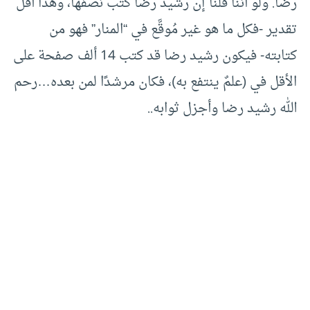
رضا. ولو أننا قلنا إن رشيد رضا كتب نصفها، وهذا أقل
تقدير -فكل ما هو غير مُوقَّع في “المنار” فهو من
كتابته- فيكون رشيد رضا قد كتب 14 ألف صفحة على
الأقل في (علمٌ ينتفع به)، فكان مرشدًا لمن بعده…رحم
الله رشيد رضا وأجزل ثوابه..