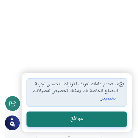
محمد عبده
رشيد رضا
جمال الدين الافغاني
#
#
#
نستخدم ملفات تعريف الارتباط لتحسين تجربة
الفكر المعاصر
مطبعة المنار
التصفح الخاصة بك. يمكنك تخصيص تفضيلاتك.
#
#
تخصيص
هل انتفعت بهذا المحتوى؟
موافق