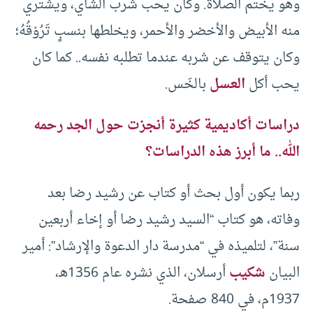
وهو يختم الصلاة. وكان يحب شرب الشاي، ويشتري
منه الأبيض والأخضر والأحمر، ويخلطها بنسبٍ تَرُوْقُهُ؛
وكان يتوقف عن شربه عندما تطلبه نفسه.. كما كان
يحب أكل
العسل
بالخَس.
دراسات أكاديمية كثيرة أنجزت حول الجد رحمه
الله.. ما أبرز هذه الدراسات؟
ربما يكون أول بحث أو كتاب عن رشيد رضا بعد
وفاته، هو كتاب “السيد رشيد رضا أو إخاء أربعين
سنة”، لتلميذه في “مدرسة دار الدعوة والإرشاد”: أمير
البيان
شكيب
أرسلان، الذي نشره عام 1356هـ،
1937م، في 840 صفحة.