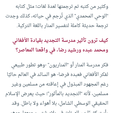
وكثير من كتبه تم ترجمتها لعدة لغات؛ مثل كتابه
“الوحي المحمدي” الذي تُرجم في حياته، كذلك وجدت
ترجمة حديثة كاملة لتفسير المنار باللغة التركية.
كيف ترون تأثير مدرسة التجديد بقيادة الأفغاني
ومحمد عبده ورشيد رضا، في واقعنا المعاصر؟
فكر مدرسة المنار أو “المناريون” -وهو تطور طبيعي
لفكر الأفغاني فعبده فرضا- هو السائد في العالم حاليًا
رغم المجهود المبذول في إعاقته من مسلمين وغير
مسلمين، لأنه “التجديد بالمأثور”؛ حيث يعرض الإسلام
الحقيقي الوسطي الشامل، بلا أهواء ولا باطل. وقد
رأيت كثيرًا من الهيئات في بلاد شتى يجمعها جوهر