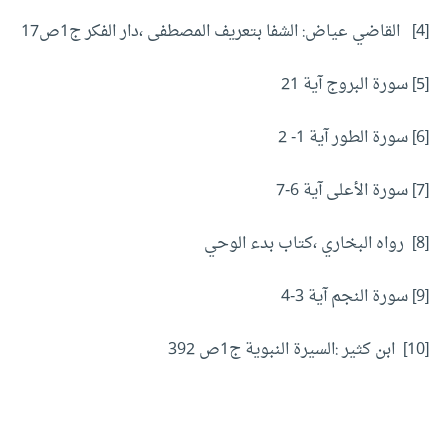
[4] القاضي عياض: الشفا بتعريف المصطفى ،دار الفكر ج1ص17
[5] سورة البروج آية 21
[6] سورة الطور آية 1- 2
[7] سورة الأعلى آية 6-7
[8] رواه البخاري ،كتاب بدء الوحي
[9] سورة النجم آية 3-4
[10] ابن كثير :السيرة النبوية ج1ص 392