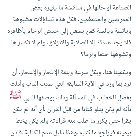
الصناعة أو حالها في مناقشة ما يثيره بعض
المغرضين والمتنطعين، فكل هذه تساؤلات مشبوهة
ويائسة وبائسة كمن يسعى إلى خدش الرخام بأظافره
فلا يجد عندئذ إلا الصلابة والانزلاق، ولم لا تكسر ها
وتشوهها حتما ولزما؟
ويكفينا هنا، وبكل سرعة وبلغة الإيجاز والإعجاز، أن
نرد بما ورد في الآية السابقة التي سدت الباب وأدلت
ﷺ
بفصل الخطاب في المسألة وذلك بوصفها للنبي
بأنه لم يكن يتلو كتابا من قبل القرآن ،أي أنه لم يكن
يقرأ حتى يكرر ما طلب منه قراءته ولم يكن يخط
بيمينه فيراجع ما كتبه ،وهذا دليل عدم الكتابة ،فإذن