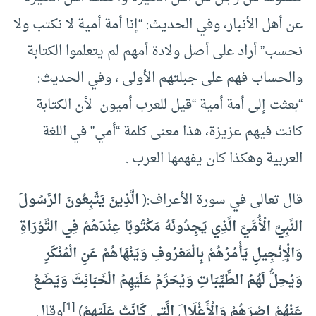
عن أهل الأنبار، وفي الحديث: “إنا أمة أمية لا نكتب ولا
نحسب” أراد على أصل ولادة أمهم لم يتعلموا الكتابة
والحساب فهم على جبلتهم الأولى ، وفي الحديث:
“بعثت إلى أمة أمية “قيل للعرب أميون لأن الكتابة
كانت فيهم عزيزة، هذا معنى كلمة “أمي” في اللغة
العربية وهكذا كان يفهمها العرب .
قال تعالى في سورة الأعراف:(
الَّذِينَ يَتَّبِعُونَ الرَّسُولَ
النَّبِيَّ الْأُمِّيَّ الَّذِي يَجِدُونَهُ مَكْتُوبًا عِنْدَهُمْ فِي التَّوْرَاةِ
وَالْإِنْجِيلِ يَأْمُرُهُمْ بِالْمَعْرُوفِ وَيَنْهَاهُمْ عَنِ الْمُنْكَرِ
وَيُحِلُّ لَهُمُ الطَّيِّبَاتِ وَيُحَرِّمُ عَلَيْهِمُ الْخَبَائِثَ وَيَضَعُ
[1]
عَنْهُمْ إِصْرَهُمْ وَالْأَغْلَالَ الَّتِي كَانَتْ عَلَيْهِمْ
)
وقال