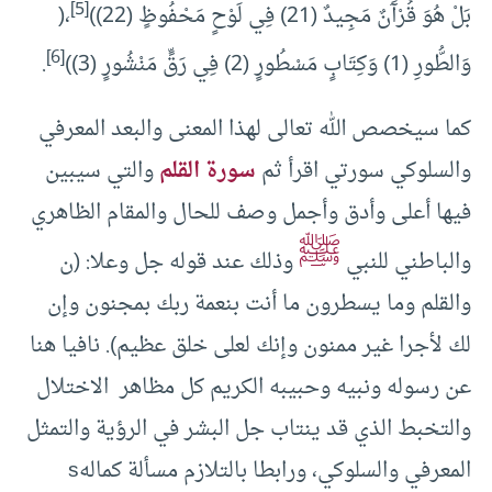
[5]
بَلْ هُوَ قُرْآَنٌ مَجِيدٌ (21) فِي لَوْحٍ مَحْفُوظٍ (22))
،(
[6]
وَالطُّورِ (1) وَكِتَابٍ مَسْطُورٍ (2) فِي رَقٍّ مَنْشُورٍ (3))
.
كما سيخصص الله تعالى لهذا المعنى والبعد المعرفي
والسلوكي سورتي اقرأ ثم
سورة القلم
والتي سيبين
فيها أعلى وأدق وأجمل وصف للحال والمقام الظاهري
ﷺ
والباطني للنبي
وذلك عند قوله جل وعلا: (ن
والقلم وما يسطرون ما أنت بنعمة ربك بمجنون وإن
لك لأجرا غير ممنون وإنك لعلى خلق عظيم). نافيا هنا
عن رسوله ونبيه وحبيبه الكريم كل مظاهر الاختلال
والتخبط الذي قد ينتاب جل البشر في الرؤية والتمثل
المعرفي والسلوكي، ورابطا بالتلازم مسألة كمالهs