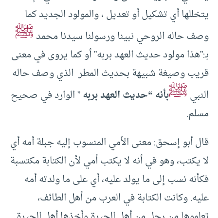
يتخللها أي تشكيل أو تعديل ، والمولود الجديد كما
ﷺ
وصف حاله الروحي نبينا ورسولنا سيدنا محمد
بـ:”هذا مولود حديث العهد بربه” أو كما يروى في معنى
قريب وصيغة شبيهة بحديث المطر الذي وصف حاله
ﷺ
النبي
بأنه “حديث العهد بربه
” الوارد في صحيح
مسلم.
قال أبو إسحق: معنى الأمي المنسوب إليه جبلة أمه أي
لا يكتب، وهو في أنه لا يكتب أمي لأن الكتابة مكتسبة
فكأنه نسب إلى ما يولد عليه، أي على ما ولدته أمه
عليه. وكانت الكتابة في العرب من أهل الطائف،
تعلموها من رجل من أهل الحيرة وأخذها أهل الحيرة