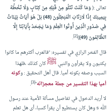
تعالى :(
وَمَا كُنْتَ تَتْلُو مِنْ قَبْلِهِ مِنْ كِتَابٍ وَلَا تَخُطُّهُ
بِيَمِينِكَ إِذًا لَارْتَابَ الْمُبْطِلُونَ (48) بَلْ هُوَ آَيَاتٌ بَيِّنَاتٌ
فِي صُدُورِ الَّذِينَ أُوتُوا الْعِلْمَ وَمَا يَجْحَدُ بِآَيَاتِنَا إِلَّا
[2]
الظَّالِمُونَ (49)
)
.
قال الفخر الرازي في تفسيره: “فالعرب أكثرهم ما كانوا
ﷺ
يكتبون ولا يقرأون والنبي
كان كذلك ،فلهذا
السبب وصفه بكونه أميا. قال أهل التحقيق : و
كونه
[3]
أميا بهذا التفسير من جملة معجزاته
“
.
لا أريد الدخول في تفاصيل مسألة الأمية عند رسول
الله s وهل كان يستطيع أن يقرأ كسبا، أي هل تعلم