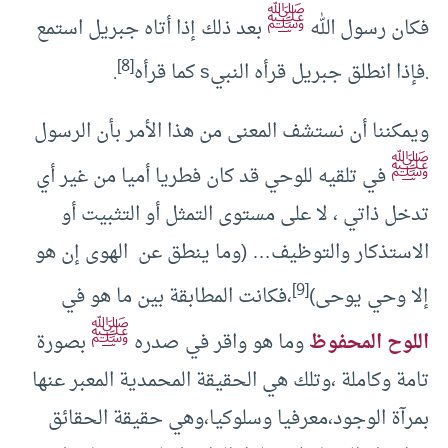
ﷺ
فكان رسول الله
بعد ذلك إذا أتاه جبريل استمع
[8]
.فإذا انطلق جبريل قرأه النبيs كما قرأه
.
ويمكننا أن نستشف المعنى من هذا الأمر بأن الرسول
ﷺ
في تلقيه للوحي قد كان فطريا أميا من غير أي
تدخل ذاتي ، لا على مستوى التمثل أو التثبيت أو
الاستذكار والتوظيف… (وما ينطق عن الهوى إن هو
[9]
إلا وحي يوحى)
،فكانت المطابقة بين ما هو في
ﷺ
اللوح المحفوظ
وما هو واقر في صدره
بصورة
تامة وكاملة ،وتلك هي الحقيقة المحمدية المعبر عنها
بمرآة الوجود،معرفيا وسلوكيا،وهي حقيقة الحقائق