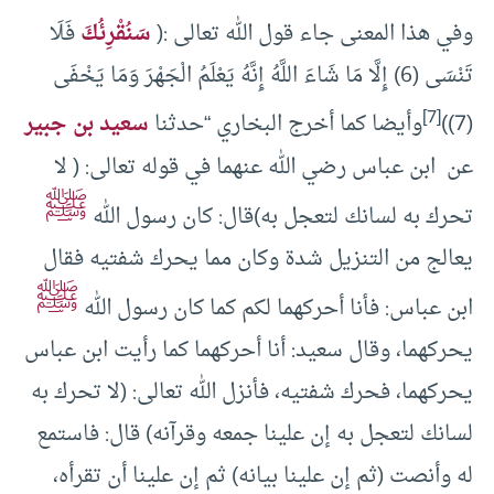
وفي هذا المعنى جاء قول الله تعالى :(
سَنُقْرِئُكَ
فَلَا
تَنْسَى (6) إِلَّا مَا شَاءَ اللَّهُ إِنَّهُ يَعْلَمُ الْجَهْرَ وَمَا يَخْفَى
[7]
(7))
وأيضا كما أخرج البخاري “حدثنا
سعيد بن جبير
عن ابن عباس رضي الله عنهما في قوله تعالى: ( لا
ﷺ
تحرك به لسانك لتعجل به)قال: كان رسول الله
يعالج من التنزيل شدة وكان مما يحرك شفتيه فقال
ﷺ
ابن عباس: فأنا أحركهما لكم كما كان رسول الله
يحركهما، وقال سعيد: أنا أحركهما كما رأيت ابن عباس
يحركهما، فحرك شفتيه، فأنزل الله تعالى: (لا تحرك به
لسانك لتعجل به إن علينا جمعه وقرآنه) قال: فاستمع
له وأنصت (ثم إن علينا بيانه) ثم إن علينا أن تقرأه،