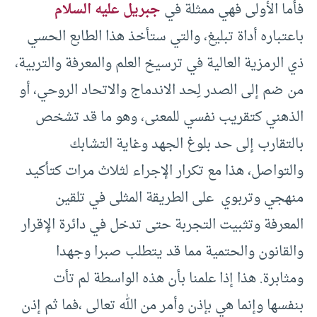
فأما الأولى فهي ممثلة في
جبريل عليه السلام
باعتباره أداة تبليغ، والتي ستأخذ هذا الطابع الحسي
ذي الرمزية العالية في ترسيخ العلم والمعرفة والتربية،
من ضم إلى الصدر لِحد الاندماج والاتحاد الروحي، أو
الذهني كتقريب نفسي للمعنى، وهو ما قد تشخص
بالتقارب إلى حد بلوغ الجهد وغاية التشابك
والتواصل، هذا مع تكرار الإجراء لثلاث مرات كتأكيد
منهجي وتربوي على الطريقة المثلى في تلقين
المعرفة وتثبيت التجربة حتى تدخل في دائرة الإقرار
والقانون والحتمية مما قد يتطلب صبرا وجهدا
ومثابرة. هذا إذا علمنا بأن هذه الواسطة لم تأت
بنفسها وإنما هي بإذن وأمر من الله تعالى ،فما ثم إذن