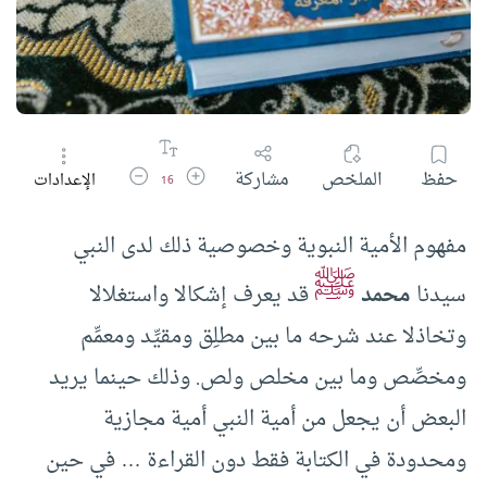
زيادة حجم الخط
تقليل حجم الخط
حفظ
الملخص
مشاركة
الإعدادات
16
مفهوم الأمية النبوية وخصوصية ذلك لدى النبي
ﷺ
سيدنا
محمد
قد يعرف إشكالا واستغلالا
وتخاذلا عند شرحه ما بين مطلِق ومقيِّد ومعمِّم
ومخصِّص وما بين مخلص ولص. وذلك حينما يريد
البعض أن يجعل من أمية النبي أمية مجازية
ومحدودة في الكتابة فقط دون القراءة … في حين