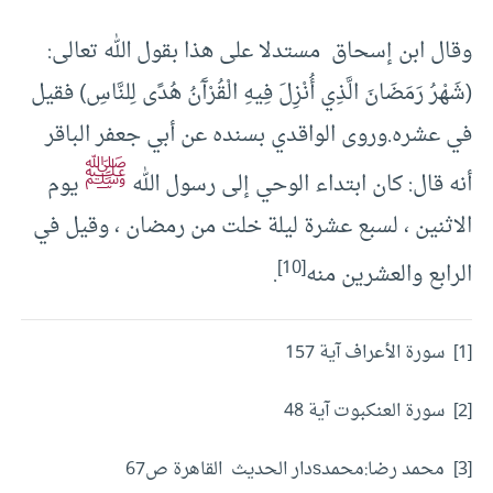
وقال ابن إسحاق مستدلا على هذا بقول الله تعالى:
(شَهْرُ رَمَضَانَ الَّذِي أُنْزِلَ فِيهِ الْقُرْآَنُ هُدًى لِلنَّاسِ) فقيل
في عشره.وروى الواقدي بسنده عن أبي جعفر الباقر
ﷺ
أنه قال: كان ابتداء الوحي إلى رسول الله
يوم
الاثنين ، لسبع عشرة ليلة خلت من رمضان ، وقيل في
[10]
الرابع والعشرين منه
.
[1] سورة الأعراف آية 157
[2] سورة العنكبوت آية 48
[3] محمد رضا:محمدsدار الحديث القاهرة ص67