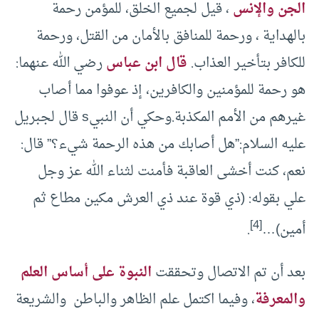
الجن والإنس
، قيل لجميع الخلق، للمؤمن رحمة
بالهداية ، ورحمة للمنافق بالأمان من القتل، ورحمة
للكافر بتأخير العذاب.
قال ابن عباس
رضي الله عنهما:
هو رحمة للمؤمنين والكافرين، إذ عوفوا مما أصاب
غيرهم من الأمم المكذبة.وحكي أن النبيs قال لجبريل
عليه السلام:”هل أصابك من هذه الرحمة شيء؟” قال:
نعم، كنت أخشى العاقبة فأمنت لثناء الله عز وجل
علي بقوله: (ذي قوة عند ذي العرش مكين مطاع ثم
[4]
أمين)…
.
بعد أن تم الاتصال وتحققت
النبوة على أساس العلم
والمعرفة
، وفيما اكتمل علم الظاهر والباطن والشريعة