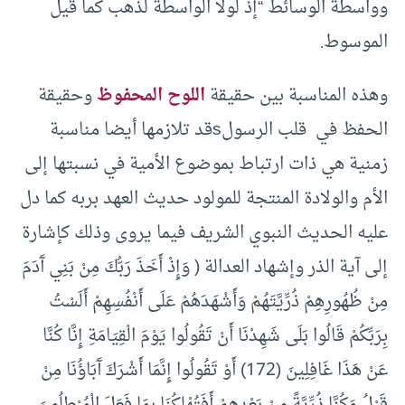
وواسطة الوسائط “إذ لولا الواسطة لذهب كما قيل
الموسوط.
وهذه المناسبة بين حقيقة
اللوح المحفوظ
وحقيقة
الحفظ في قلب الرسولsقد تلازمها أيضا مناسبة
زمنية هي ذات ارتباط بموضوع الأمية في نسبتها إلى
الأم والولادة المنتجة للمولود حديث العهد بربه كما دل
عليه الحديث النبوي الشريف فيما يروى وذلك كإشارة
إلى آية الذر وإشهاد العدالة ( وَإِذْ أَخَذَ رَبُّكَ مِنْ بَنِي آَدَمَ
مِنْ ظُهُورِهِمْ ذُرِّيَّتَهُمْ وَأَشْهَدَهُمْ عَلَى أَنْفُسِهِمْ أَلَسْتُ
بِرَبِّكُمْ قَالُوا بَلَى شَهِدْنَا أَنْ تَقُولُوا يَوْمَ الْقِيَامَةِ إِنَّا كُنَّا
عَنْ هَذَا غَافِلِينَ (172) أَوْ تَقُولُوا إِنَّمَا أَشْرَكَ آَبَاؤُنَا مِنْ
قَبْلُ وَكُنَّا ذُرِّيَّةً مِنْ بَعْدِهِمْ أَفَتُهْلِكُنَا بِمَا فَعَلَ الْمُبْطِلُونَ