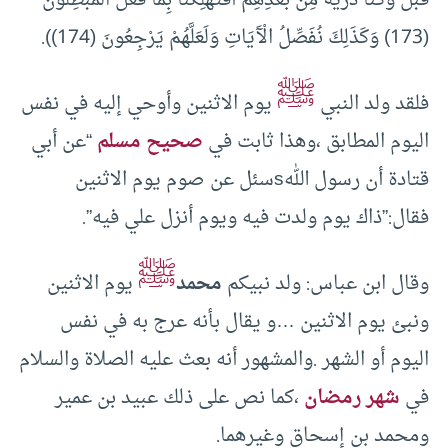
(173) وَكَذَلِكَ نُفَصِّلُ الْآَيَاتِ وَلَعَلَّهُمْ يَرْجِعُونَ (174)).
ﷺ
فلقد ولد النبي
يوم الاثنين وأوحي إليه في نفس
اليوم المطابق ،وهذا ثابت في
صحيح مسلم
“عن أبي
قتادة أن رسول اللهsسئل عن صوم يوم الاثنين
فقال:”ذاك يوم ولدت فيه ويوم أنزل علي فيه”.
ﷺ
وقال ابن عباس: ولد نبيكم
محمد
يوم الاثنين
ونبئ يوم الاثنين …و يقال بأنه عرج به في نفس
اليوم أو الشهر .والمشهور أنه بعث عليه الصلاة والسلام
في
شهر رمضان
،كما نص على ذلك عبيد بن عمير
ومحمد بن إسحاق وغيرهما.