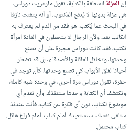
إن
العزلة
المتعلقة بالكتابة، تقول مارغريت دوراس،
هي عزلة بدونها لا يُنتَج المكتوب. أو أنه يتفتت نازفا
في البحث عما يُكتب. هو فقد من الدم لم يعترف به
الكاتب بعد. ولأن الرجال لا يتحملون في العادة امرأة
تكتب، فقد كانت دوراس مجبرة على أن تصنع
وحدتها، وتخاتل العائلة والأصدقاء، بل قد تضطر
أحيانا لغلق الأبواب كي تصنع وحدتها، كأن توجد في
حفرة، تقول دوراس مرة أخرى، في وحدة شبه كاملة،
وتكتشف أن الكتابة وحدها ستنقذك. وأن تعدم أي
موضوع لكتاب، دون أي فكرة عن كتاب، فأنت عندئذ
ستلقى نفسك، ستستعيدك أمام كتاب. أمام فراغ هائل.
كتاب محتمل.