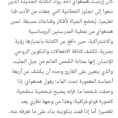
كان إرنست همنغواي أحد رواد الكتابة الجديدة الذين
سعوا إلى تجاوز الخطابية التي جعلت من الأدب فنا
تعليميا، يُخضع الحياة لأفكار وقناعات مسبقة. تحرر
همنغواي من نمطية المدرستين الرومانسية
والاشتراكية، حين دافع عن الكتابة باعتبارها رؤية
بصرية، تكشف كثافة الانفعالات والتكوين الروحي
للإنسان. إنها بمثابة الخُمس العائم من جبل الجليد،
والذي يتعين على القارئ وحده أن يكشف عن أربعة
أخماسه المغمورة تحت الماء! يقول همنغواي: إذا
وصفت شخصا ما، فإنه يصبح شخصية سطحية،
كصورة فوتوغرافية؛ وهذا من وجهة نظري يعد
تقصيرا. أما إذا قمت بتكوينه بناء على ما تعرفه عنه،