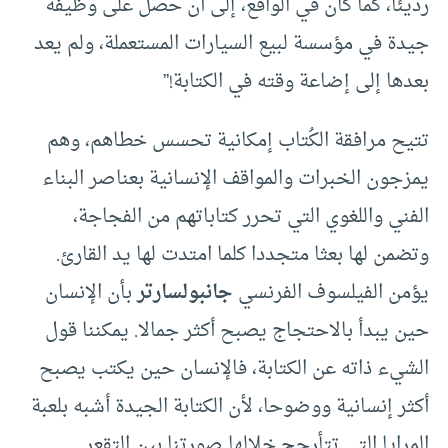
رديئا، كما كان في الواقع، إلى أن حصل على وظيفة
جيدة في مؤسسة لبيع السيارات المستعملة، ولم يعد
بعدها إلى إضاعة وقته في الكتابة!”
تتيح مرافقة الكُتاب إمكانية تحسس خطاهم، وهم
يمزجون الخبرات والمواقف الإنسانية بعناصر البناء
الفني واللغوي التي تحرر كتاباتهم من الفجاجة،
وتضمن لها بعثا متجددا كلما امتدت لها يد القارئ.
يؤمن الفيلسوف الفرنسي
جان
بول
سارتر
بأن الإنسان
حين يبدأ بالاحتجاج يصبح أكثر جمالا. يمكننا قول
الشيء ذاته عن الكتابة، فالإنسان حين يكتب يصبح
أكثر إنسانية ووضوحا، لأن الكتابة الجيدة أشبه بلعبة
المرايا التي تتأرجح خلالها صورتنا بين التقعر