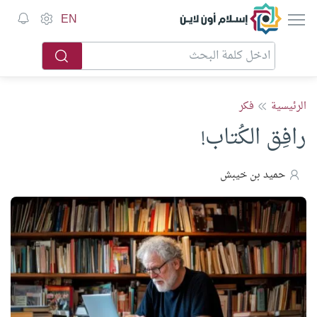
إسلام أون لاين
EN
الرئيسية
فكر
رافِق الكُتاب!
حميد بن خيبش