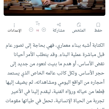
زيادة حجم الخط
تقليل حجم الخط
حفظ
الملخص
مشاركة
الإعدادات
16
الكتابة أشبه ببناء معماري، فهي بحاجة إلى تصور عام
قبل مباشرة عملية البناء. وقد يتطلب الأمر أحيانا
نقض الأساس، أو هدم ما بنيت لتعود من جديد إلى
حجر الأساس. ولكل كاتب عالمه الخاص الذي يستمد
أحجاره من الواقع اليومي ومشاهداته، ثم يضيف إليها
قِطعا من خياله ورؤاه الفنية، ليقدم إلينا في الأخير
تجربة من الحياة الإنسانية، تحمل في طياتها مقومات