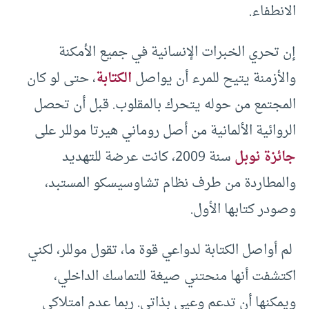
الانطفاء.
إن تحري الخبرات الإنسانية في جميع الأمكنة
والأزمنة يتيح للمرء أن يواصل
الكتابة
، حتى لو كان
المجتمع من حوله يتحرك بالمقلوب. قبل أن تحصل
الروائية الألمانية من أصل روماني هيرتا موللر على
جائزة نوبل
سنة 2009، كانت عرضة للتهديد
والمطاردة من طرف نظام تشاوسيسكو المستبد،
وصودر كتابها الأول.
لم أواصل الكتابة لدواعي قوة ما، تقول موللر، لكني
اكتشفت أنها منحتني صيغة للتماسك الداخلي،
ويمكنها أن تدعم وعيي بذاتي. ربما عدم امتلاكي