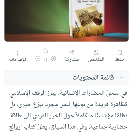
زيادة حجم الخط
تقليل حجم الخط
حفظ
الملخص
مشاركة
الإعدادات
16
قائمة المحتويات
في سجلّ الحضارات الإنسانية، يبرز الوقف الإسلامي
كظاهرة فريدة من نوعها: ليس مجرد تبرّع خيري، بل
نظامًا مؤسّسيًّا متكاملاً حوّل الخير الفردي إلى طاقة
حضارية جماعية. وفي هذا السياق، يطلّ كتاب “روائع