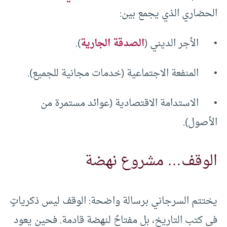
الحضاري الذي يجمع بين:
• الأجر الديني (
الصدقة الجارية
).
• المنفعة الاجتماعية (خدمات مجانية للجميع).
• الاستدامة الاقتصادية (عوائد مستمرة من
الأصول).
الوقف… مشروع نهضة
يختتم السرجاني برسالة واضحة: الوقف ليس ذكرياتٍ
في كتب التاريخ، بل مفتاحٌ لنهضة قادمة. فحين يعود