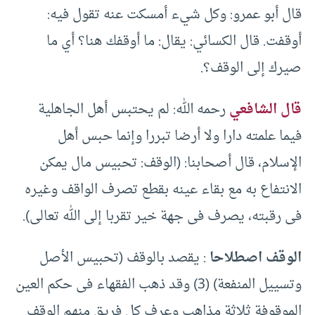
قال أبو عمرو: وكل شيء أمسكت عنه تقول فيه:
أوقفت. قال الكسائي: يقال: ما أوقفك هنا؟ أي ما
صيرك إلى الوقف؟.
قال الشافعي
رحمه الله: لم يحتبس أهل الجاهلية
فيما علمته دارا ولا أرضا تبررا وإنما حبس أهل
الإسلام، قال أصحابنا: (الوقف: تحبيس مال يمكن
الانتفاع به مع بقاء عينه بقطع تصرف الواقف وغيره
فى رقبته، يصرف فى جهة خير تقربا إلى الله تعالى).
الوقف اصطلاحا
: يقصد بالوقف (تحبيس الأصل
وتسييل المنفعة) (3) وقد ذهب الفقهاء فى حكم العين
الموقوفة ثلاثة مذاهب وعرف كل فريق منهم الوقف