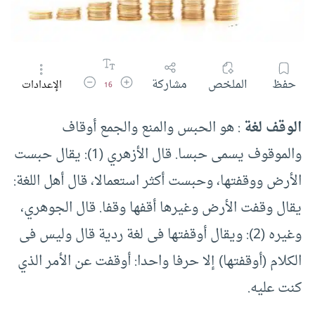
زيادة حجم الخط
تقليل حجم الخط
حفظ
الملخص
مشاركة
الإعدادات
16
الوقف لغة
: هو الحبس والمنع والجمع أوقاف
والموقوف يسمى حبسا. قال الأزهري (1): يقال حبست
الأرض ووقفتها، وحبست أكثر استعمالا، قال أهل اللغة:
يقال وقفت الأرض وغيرها أقفها وقفا. قال الجوهري،
وغيره (2): ويقال أوقفتها فى لغة ردية قال وليس فى
الكلام (أوقفتها) إلا حرفا واحدا: أوقفت عن الأمر الذي
كنت عليه.