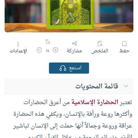
زيادة حجم الخط
تقليل حجم الخط
حفظ
الملخص
مشاركة
الإعدادات
16
استمع
قائمة المحتويات
تعتبر
الحضارة الإسلامية
من أعرق الحضارات
وأكثرها روعة ورأفة بالإنسان، ويكفي هذه الحضارة
عراقة وروعة وجمالاً أنها حملت إلى الإنسان تباشير
الهُدَى ونسائم الرحمة من خلال القرآن الكريم