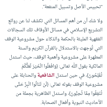
“تحبيس الأصل وتسبيل المنفعة”.
ولا شك أن من أهم المسائل التي تكشف لنا عن روائع
التشريع الإسلامي في مسائل الأوقاف تلك السجالات
الفقهية المليئة بالحكمة والذكاء حول مشروعية الوقف
التي تُوجهت بالاستدلال بالقرآن الكريم والسنة
المطهرة على مشروعية وأهمية الوقف، حيث استدل
المالكية بقول الله تعالى: {وَافْعَلُوا الْخَيْرَ لَعَلَّكُمْ
تُفْلِحُونَ}، في حين استدل
الشافعية
والحنابلة على
مشروعية الوقف بقوله تعالى: {لَنْ تَنَالُوا الْبِرَّ حَتَّى
تُنْفِقُوا مِمَّا تُحِبُّونَ}، واستدل الظاهرية بجملة من
الأحاديث النبوية وأفعال الصحابة.