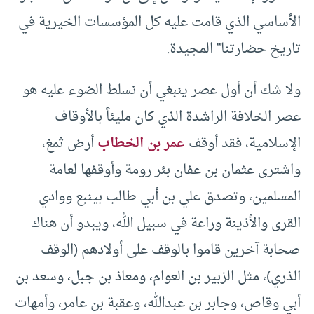
الأساسي الذي قامت عليه كل المؤسسات الخيرية في
تاريخ حضارتنا” المجيدة.
ولا شك أن أول عصر ينبغي أن نسلط الضوء عليه هو
عصر الخلافة الراشدة الذي كان مليئاً بالأوقاف
الإسلامية، فقد أوقف
عمر بن الخطاب
أرض ثمغ،
واشترى عثمان بن عفان بئر رومة وأوقفها لعامة
المسلمين، وتصدق علي بن أبي طالب بينبع ووادي
القرى والأذينة وراعة في سبيل الله، ويبدو أن هناك
صحابة آخرين قاموا بالوقف على أولادهم (الوقف
الذري)، مثل الزبير بن العوام، ومعاذ بن جبل، وسعد بن
أبي وقاص، وجابر بن عبدالله، وعقبة بن عامر، وأمهات