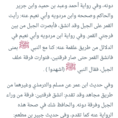
دونه، وفي رواية أحمد وعبد بن حميد وابن جرير
والحاكم وصححه وابن مردويه وأبي نعيم عنه: رأيت
القمر على الجبل وقد انشق، فأبصرت الجبل من بين
فرجتي القمر. وفي رواية ابن مردويه وأبي نعيم في
ﷺ
الدلائل من طريق علقمة عنه: كنا مع النبي
بمنى
فانشق القمر حتى صار فرقتين، فتوارت فرقة خلف
ﷺ
الجبل، فقال النبي
(اشهدوا ) .
وفي حديث ابن عمر عن مسلم والترمذي وغيرهما من
طريق مجاهد وقد تقدم: انشق فرقتين: فرقة من وراء
الجبل وفرقة دونه. والحافظ شك في صحة هذه
الرواية عنه كما تقدم، وفي حديث جبير بن مطعم: