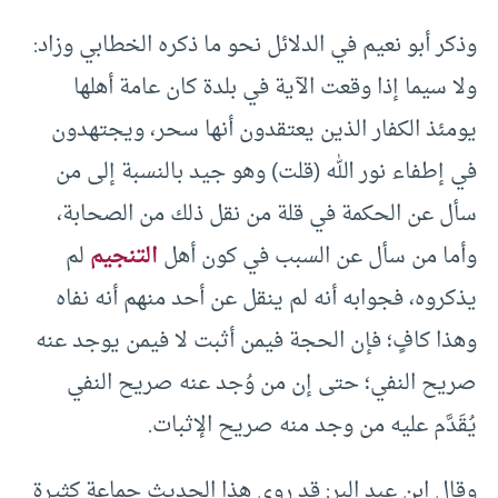
وذكر أبو نعيم في الدلائل نحو ما ذكره الخطابي وزاد:
ولا سيما إذا وقعت الآية في بلدة كان عامة أهلها
يومئذ الكفار الذين يعتقدون أنها سحر، ويجتهدون
في إطفاء نور الله (قلت) وهو جيد بالنسبة إلى من
سأل عن الحكمة في قلة من نقل ذلك من الصحابة،
وأما من سأل عن السبب في كون أهل
التنجيم
لم
يذكروه، فجوابه أنه لم ينقل عن أحد منهم أنه نفاه
وهذا كافٍ؛ فإن الحجة فيمن أثبت لا فيمن يوجد عنه
صريح النفي؛ حتى إن من وُجد عنه صريح النفي
يُقَدَّم عليه من وجد منه صريح الإثبات.
وقال ابن عبد البر: قد روى هذا الحديث جماعة كثيرة