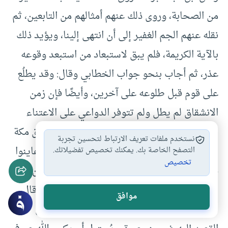
من الصحابة، وروى ذلك عنهم أمثالهم من التابعين، ثم
نقله عنهم الجم الغفير إلى أن انتهى إلينا، ويؤيد ذلك
بالآية الكريمة، فلم يبق لاستبعاد من استبعد وقوعه
عذر، ثم أجاب بنحو جواب الخطابي وقال: وقد يطلُع
على قوم قبل طلوعه على آخرين، وأيضًا فإن زمن
الانشقاق لم يطل ولم تتوفر الدواعي على الاعتناء
بالنظر إليه، ومع ذلك فقد بعث أهل مكة إلى آفاق مكة
نستخدم ملفات تعريف الارتباط لتحسين تجربة
يسألون عن ذلك، فجاءت السفار وأخبرو بأنهم عاينوا
التصفح الخاصة بك. يمكنك تخصيص تفضيلاتك.
تخصيص
ذلك؛ وذلك لأن المسافرين في الليل غالبًا يكونون
سائرين في ضوء القمر ولا يخفى عليهم ذلك، وقال
موافق
القرطبي
: الموانع من مشاهدة ذلك إذا لم يحصل