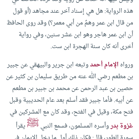
هذه الرواية: هل هي إسناد آخر عند مجاهد (أو قول
من قال ابن عمر وهمٌ من أبي معمر؟) وقد روى الحافظ
أن ابن عمر هاجر وهو ابن عشر سنين، وفي رواية
أخرى أنه كان سنة الهجرة ابن ست.
ورواه
الإمام أحمد
وتبعه ابن جرير والبيهقي عن جبير
بن مطعم رضي الله عنه من طريق سليمان بن كثير عن
حصين بن عبد الرحمن عن محمد بن جبير بن مطعم
عن أبيه. فأما جبير فقد أسلم بعد عام الحديبية وقبل
فتح مكة، وقيل في الفتح، وقد كان مع المشركين في
ﷺ
غزوة بدر
وأسره المسلمون، فسمع النبي
يقرأ
سورة الطور، قال: فكان ذلك أول ما دخل الإيمان في