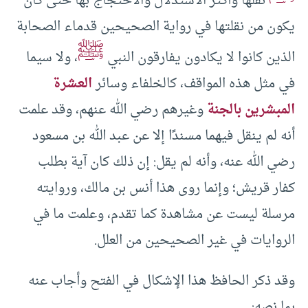
نقلها وأكثر الاستدلال والاحتجاج بها حتى كان
يكون من نقلتها في رواية الصحيحين قدماء الصحابة
ﷺ
الذين كانوا لا يكادون يفارقون النبي
، ولا سيما
في مثل هذه المواقف، كالخلفاء وسائر
العشرة
المبشرين بالجنة
وغيرهم رضي الله عنهم، وقد علمت
أنه لم ينقل فيهما مسندًا إلا عن عبد الله بن مسعود
رضي الله عنه، وأنه لم يقل: إن ذلك كان آية بطلب
كفار قريش؛ وإنما روى هذا أنس بن مالك، وروايته
مرسلة ليست عن مشاهدة كما تقدم، وعلمت ما في
الروايات في غير الصحيحين من العلل.
وقد ذكر الحافظ هذا الإشكال في الفتح وأجاب عنه
بما نصه: