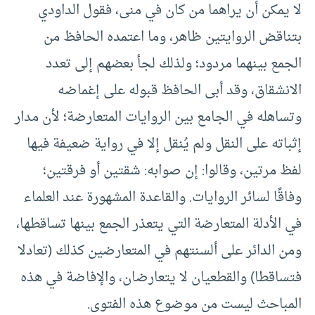
لا يمكن أن يراهما من كان في منى، فقول الداودي
بتناقض الروايتين ظاهر، وما اعتمده الحافظ من
الجمع بينهما مردود؛ ولذلك لجأ بعضهم إلى تعدد
الانشقاق، وقد أبى الحافظ قبوله على إغماضه
وتساهله في الجامع بين الروايات المتعارضة؛ لأن مدار
إثباته على النقل ولم يُنقل إلا في رواية ضعيفة فيها
لفظ مرتين، وقالوا: إن صوابه: شقتين أو فرقتين؛
وفاقًا لسائر الروايات. والقاعدة المشهورة عند العلماء
في الأدلة المتعارضة التي يتعذر الجمع بينها تساقطها،
ومن الدائر على ألسنتهم في المتعارضين كذلك (تعادلا
فتساقطا) والقطعيان لا يتعارضان، والإفاضة في هذه
المباحث ليست من موضوع هذه الفتوى.