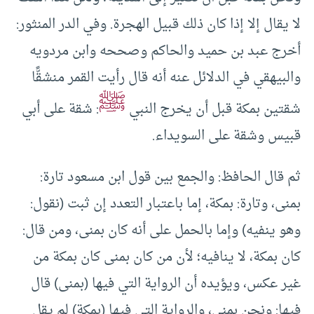
لا يقال إلا إذا كان ذلك قبيل الهجرة. وفي الدر المنثور:
أخرج عبد بن حميد والحاكم وصححه وابن مردويه
والبيهقي في الدلائل عنه أنه قال رأيت القمر منشقًّا
ﷺ
شقتين بمكة قبل أن يخرج النبي
: شقة على أبي
قبيس وشقة على السويداء.
ثم قال الحافظ: والجمع بين قول ابن مسعود تارة:
بمنى، وتارة: بمكة، إما باعتبار التعدد إن ثبت (نقول:
وهو ينفيه) وإما بالحمل على أنه كان بمنى، ومن قال:
كان بمكة، لا ينافيه؛ لأن من كان بمنى كان بمكة من
غير عكس، ويؤيده أن الرواية التي فيها (بمنى) قال
فيها: ونحن بمنى، والرواية التي فيها (بمكة) لم يقل