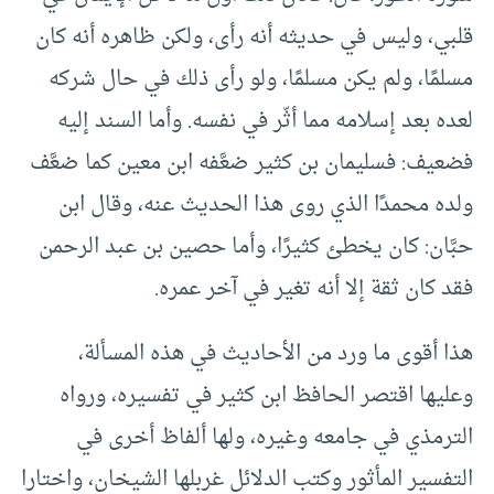
قلبي، وليس في حديثه أنه رأى، ولكن ظاهره أنه كان
مسلمًا، ولم يكن مسلمًا، ولو رأى ذلك في حال شركه
لعده بعد إسلامه مما أثّر في نفسه. وأما السند إليه
فضعيف: فسليمان بن كثير ضعَّفه ابن معين كما ضعَّف
ولده محمدًا الذي روى هذا الحديث عنه، وقال ابن
حبَّان: كان يخطئ كثيرًا، وأما حصين بن عبد الرحمن
فقد كان ثقة إلا أنه تغير في آخر عمره.
هذا أقوى ما ورد من الأحاديث في هذه المسألة،
وعليها اقتصر الحافظ ابن كثير في تفسيره، ورواه
الترمذي في جامعه وغيره، ولها ألفاظ أخرى في
التفسير المأثور وكتب الدلائل غربلها الشيخان، واختارا