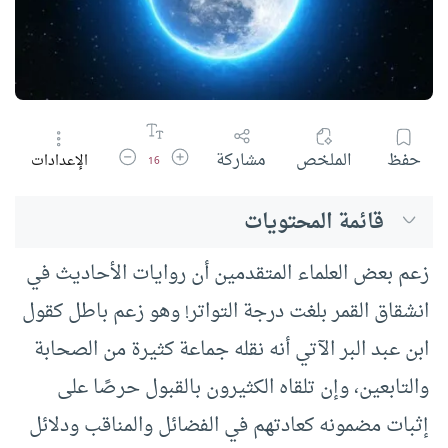
زيادة حجم الخط
تقليل حجم الخط
حفظ
الملخص
مشاركة
الإعدادات
16
قائمة المحتويات
زعم بعض العلماء المتقدمين أن روايات الأحاديث في
انشقاق القمر بلغت درجة التواتر! وهو زعم باطل كقول
ابن عبد البر الآتي أنه نقله جماعة كثيرة من الصحابة
والتابعين، وإن تلقاه الكثيرون بالقبول حرصًا على
إثبات مضمونه كعادتهم في الفضائل والمناقب ودلائل