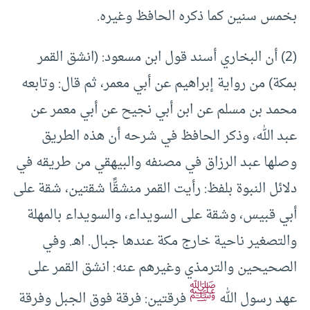
بخمس سنين كما ذكره الحافظ وغيره.
(2) أن البخاري أسند قول ابن مسعود: (انشق القمر
بمكة) من رواية إبراهيم عن أبي معمر، ثم قال: وتابعه
محمد بن مسلم عن ابن أبي نجيح عن أبي معمر عن
عبد الله، وذكر الحافظ في شرحه أن هذه الطريق
وصلها عبد الرزاق في مصنفه والبيهقي من طريقه في
دلائل النبوة بلفظ: رأيت القمر منشقًّا شقتين، شقة على
أبي قبيس، وشقة على السويداء، والسويداء بالمهلة
والتصغير ناحية خارج مكة عندها جبال. اهـ. وفي
الصحيحين والترمذي وغيرهم عنه: انشق القمر على
ﷺ
عهد رسول الله
فرقتين: فرقة فوق الجبل وفرقة