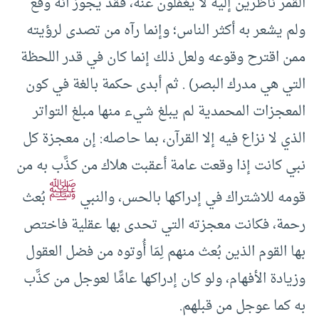
القمر ناظرين إليه لا يغفلون عنه، فقد يجوز أنه وقع
ولم يشعر به أكثر الناس؛ وإنما رآه من تصدى لرؤيته
ممن اقترح وقوعه ولعل ذلك إنما كان في قدر اللحظة
التي هي مدرك البصر) . ثم أبدى حكمة بالغة في كون
المعجزات المحمدية لم يبلغ شيء منها مبلغ التواتر
الذي لا نزاع فيه إلا القرآن، بما حاصله: إن معجزة كل
نبي كانت إذا وقعت عامة أعقبت هلاك من كذَّب به من
ﷺ
قومه للاشتراك في إدراكها بالحس، والنبي
بُعث
رحمة، فكانت معجزته التي تحدى بها عقلية فاختص
بها القوم الذين بُعث منهم لِمَا أُوتوه من فضل العقول
وزيادة الأفهام، ولو كان إدراكها عامًّا لعوجل من كذَّب
به كما عوجل من قبلهم.