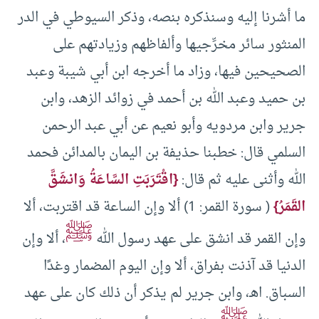
ما أشرنا إليه وسنذكره بنصه، وذكر السيوطي في الدر
المنثور سائر مخرِّجيها وألفاظهم وزيادتهم على
الصحيحين فيها، وزاد ما أخرجه ابن أبي شيبة وعبد
بن حميد وعبد الله بن أحمد في زوائد الزهد، وابن
جرير وابن مردويه وأبو نعيم عن أبي عبد الرحمن
السلمي قال: خطبنا حذيفة بن اليمان بالمدائن فحمد
الله وأثنى عليه ثم قال:
{اقْتَرَبَتِ السَّاعَةُ وَانشَقَّ
القَمَرُ}
( سورة القمر: 1) ألا وإن الساعة قد اقتربت، ألا
ﷺ
وإن القمر قد انشق على عهد رسول الله
، ألا وإن
الدنيا قد آذنت بفراق، ألا وإن اليوم المضمار وغدًا
السباق. اهـ، وابن جرير لم يذكر أن ذلك كان على عهد