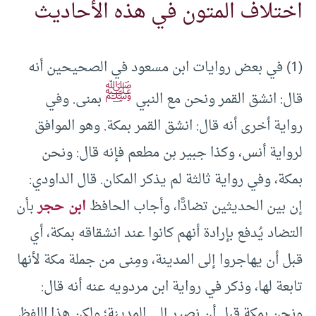
اختلاف المتون في هذه الأحاديث
(1) في بعض روايات ابن مسعود في الصحيحين أنه
ﷺ
قال: انشق القمر ونحن مع النبي
بمنى. وفي
رواية أخرى أنه قال: انشق القمر بمكة. وهو الموافق
لرواية أنس، وكذا جبير بن مطعم فإنه قال: ونحن
بمكة، وفي رواية ثالثة لم يذكر المكان. قال الداودي:
إن بين الحديثين تضادًّا، وأجاب الحافظ
ابن حجر
بأن
التضاد يُدفع بإرادة أنهم كانوا عند انشقاقه بمكة، أي
قبل أن يهاجروا إلى المدينة، ومِنى من جملة مكة لأنها
تابعة لها، وذكر في رواية ابن مردويه عنه أنه قال:
ونحن بمكة قبل أن نصير إلى المدينة؛ ولكن هذا اللفظ