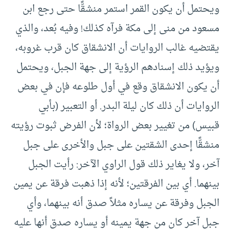
ويحتمل أن يكون القمر استمر منشقًّا حتى رجع ابن
مسعود من منى إلى مكة فرآه كذلك! وفيه بُعد، والذي
يقتضيه غالب الروايات أن الانشقاق كان قرب غروبه،
ويؤيد ذلك إسنادهم الرؤية إلى جهة الجبل، ويحتمل
أن يكون الانشقاق وقع في أول طلوعه فإن في بعض
الروايات أن ذلك كان ليلة البدر. أو التعبير (بأبي
قبيس) من تغيير بعض الرواة؛ لأن الفرض ثبوت رؤيته
منشقًّا إحدى الشقتين على جبل والأخرى على جبل
آخر، ولا يغاير ذلك قول الراوي الآخر: رأيت الجبل
بينهما. أي بين الفرقتين؛ لأنه إذا ذهبت فرقة عن يمين
الجبل وفرقة عن يساره مثلاً صدق أنه بينهما، وأي
جبل آخر كان من جهة يمينه أو يساره صدق أنها عليه