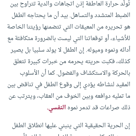
تُولّد حرارة العاطفة إذن اتجاهات والدية تتراوح بين
الضبط المتشدد والتساهل. بيد أن ما يحتاجه الطفل
هو تحريره من المعيقات التي تتضمنها رؤيتنا الخاصة
للأشياء، أو توقعاتنا التي ليست بالضرورة متكافئة مع
أدائه ونموه وميوله. إن الطفل لا يولد سلبيا بل يصير
كذلك، فكبت حريته يحرمه من خبرات كبيرة تتعلق
بالحركة والاستكشاف والفضول. كما أن الأسلوب
المقيد لنشاطه يؤدي إلى وقوع الطفل في تناقض بين
ما تمليه دوافعه وبين الخوف من العقاب، ويترتب عن
ذلك صراعات قد تدمر نموه
النفسي.
إن الحرية الحقيقية التي ينبني عليها انطلاق الطفل