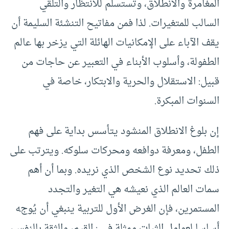
المغامرة والانطلاق، وتستسلم للانتظار والتلقي
السالب للمتغيرات. لذا فمن مفاتيح التنشئة السليمة أن
يقف الآباء على الإمكانيات الهائلة التي يزخر بها عالم
الطفولة، وأسلوب الأبناء في التعبير عن حاجات من
قبيل: الاستقلال والحرية والابتكار، خاصة في
السنوات المبكرة.
إن بلوغ الانطلاق المنشود يتأسس بداية على فهم
الطفل، ومعرفة دوافعه ومحركات سلوكه. ويترتب على
ذلك تحديد نوع الشخص الذي نريده. وبما أن أهم
سمات العالم الذي نعيشه هي التغير والتجدد
المستمرين، فإن الغرض الأول للتربية ينبغي أن يُوجه
أساسا لعوامل الثبات ممثلة في : القيم، والثقة بالنفس،