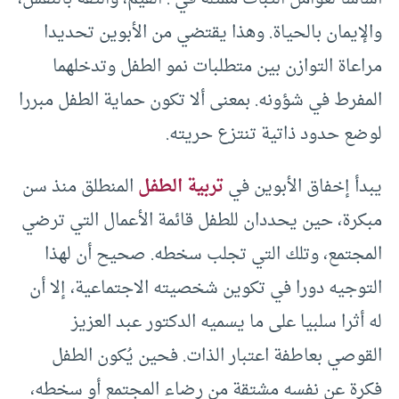
والإيمان بالحياة. وهذا يقتضي من الأبوين تحديدا
مراعاة التوازن بين متطلبات نمو الطفل وتدخلهما
المفرط في شؤونه. بمعنى ألا تكون حماية الطفل مبررا
لوضع حدود ذاتية تنتزع حريته.
يبدأ إخفاق الأبوين في
تربية الطفل
المنطلق منذ سن
مبكرة، حين يحددان للطفل قائمة الأعمال التي ترضي
المجتمع، وتلك التي تجلب سخطه. صحيح أن لهذا
التوجيه دورا في تكوين شخصيته الاجتماعية، إلا أن
له أثرا سلبيا على ما يسميه الدكتور عبد العزيز
القوصي بعاطفة اعتبار الذات. فحين يُكون الطفل
فكرة عن نفسه مشتقة من رضاء المجتمع أو سخطه،