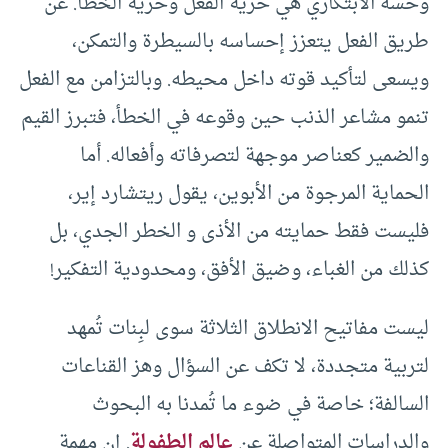
وحسه الابتكاري هي حرية الفعل وحرية الخطأ. عن
طريق الفعل يتعزز إحساسه بالسيطرة والتمكن،
ويسعى لتأكيد قوته داخل محيطه. وبالتزامن مع الفعل
تنمو مشاعر الذنب حين وقوعه في الخطأ، فتبرز القيم
والضمير كعناصر موجهة لتصرفاته وأفعاله. أما
الحماية المرجوة من الأبوين، يقول ريتشارد إير،
فليست فقط حمايته من الأذى و الخطر الجدي، بل
كذلك من الغباء، وضيق الأفق، ومحدودية التفكير!
ليست مفاتيح الانطلاق الثلاثة سوى لبِنات تُمهد
لتربية متجددة، لا تكف عن السؤال وهز القناعات
السالفة؛ خاصة في ضوء ما تُمدنا به البحوث
والدراسات المتواصلة عن
عالم الطفولة
. إن مهمة