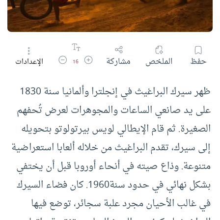
زيادة حجم الخط
تقليل حجم الخط
حفظ
الملخص
مشاركة
الإعدادات
16
ظهر سيرك البراغيث في إنجلترا وألمانيا سنة 1830
على يد صانعي الساعات والمجوهرات لعرض تُحفهم
الصغيرة. ثم قام الإيطالي لويس بيرتولوتو بتحويله
إلى سيرك، تقدم البراغيث من خلاله ألعابا استعراضية
متنوعة. وذاع صيته في أنحاء أوروبا قبل أن يختفي
بشكل نهائي في حدود سنة1960. كان فضاء السيرك
في غالب الأحيان مجرد علبة سجائر، توضع فيها