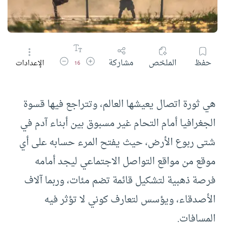
زيادة حجم الخط
تقليل حجم الخط
حفظ
الملخص
مشاركة
الإعدادات
16
هي ثورة اتصال يعيشها العالم، وتتراجع فيها قسوة
الجغرافيا أمام التحام غير مسبوق بين أبناء آدم في
شتى ربوع الأرض، حيث يفتح المرء حسابه على أي
موقع من مواقع التواصل الاجتماعي ليجد أمامه
فرصة ذهبية لتشكيل قائمة تضم مئات، وربما آلاف
الأصدقاء، ويؤسس لتعارف كوني لا تؤثر فيه
المسافات.