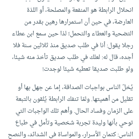
انحلال الرابطة هو المنفعة والمصلحة، أو اللذة
العارضة، في حين أن استمرارها رهين بقدر من
التضحية والعطاء والتحمل؛ لذا حين سمع ابن عطاء
رجلا يقول: أنا في طلب صديق منذ ثلاثين سنة فلا
أجده، قال له: لعلك في طلب صديق تأخذ منه شيئا،
ولو طلبت صديقا تعطيه شيئا لوجدت!
يُخلّ الناس بواجبات الصداقة، إما عن جهل بها أو
تقليل من أهميتها. ولمّا تنفك الرابطة يُلقون بالتبعة
على الزمان وفساد الحال. وأهم تلك الواجبات التي
توحي بأنها وليدة تجربة شخصية وتأمل في طباع
الناس: كتمان الأسرار، والمواساة في الشدائد، والنصح