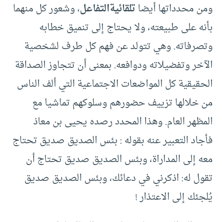
ومن محدداتها أيضا
تلقائية
التفاعل
، وشعور كل منهما
بأنه على طبيعته، ولا يحتاج إلى تنميق خطابه
وتصرفاته. وهي تتولد عن فهم كل طرف لشخصية
الآخر وتفضيلاته ودوافعه. بمعنى أن تتجاوز الصداقة
الحقيقية كل المواضعات الاجتماعية التي ألف الناس
من خلالها تزييف حضورهم وسلوكهم تماشيا مع
المظهر العام. وهذا المحدد رصده يحيى بن معاذ
فأجاد التعبير عنه بقوله : بئس الصديق صديق تحتاج
معه إلى المداراة، وبئس الصديق صديق تحتاج أن
تقول له: اذكرني في دعائك، وبئس الصديق صديق
يُلجئك إلى الاعتذار !