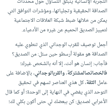
التجربة الإنسانية ينبثق التساؤل حول محددات
الصداقة الحقيقية وتجلياتها، ومؤشرات التوافق التي
يمكن من خلالها ضبط شبكة العلاقات الاجتماعية
لتمييز الصديق الحميم عن غيره من الأدعياء.
أجمل توصيف للقرب الوجداني الذي تنطوي عليه
الصداقة هو مقولة أرسطو حين سئل: من الصديق؟
فأجاب: إنسان هو أنت، إلا أنه بالشخص غيرك!
فالخصائص
المشتركة
،
والقرب
الوجداني
، بالإضافة على
عامل
الثقة
، كل هذي العناصر تسهم في تحقيق
التوحد الذي يفضي في النهاية إلى الوحدة؛ أو كما قال
الأعرابي لصديق: كن ببعضك لي حتى أكون بكلي لك!