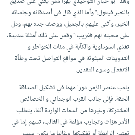
وهذا أبو حيان التوحيدي يهزأ ممن يثني على صديق
بالخير فيقول:” وأما الذي قال في أصدقائه وجلسائه
الخير، وأثنى عليهم بالجميل، ووصف جده بهم، ودل
على محبته لهم فغريب!” وقس على ذلك أمثلة عديدة،
تغذي السوداوية والكآبة في مئات الخواطر و
التدوينات المبثوثة في مواقع التواصل تحت وطأة
الانفعال وسوء التقدير.
يلعب عنصر الزمن دورا مهما في تشكيل الصداقة
الحقة. فإلى جانب القرب الوجداني و الخصائص
المشتركة، وغيرها من السمات الواردة آنفا، يتطلب
الأمر هزات وتجارب مؤلمة في الغالب، تسهم إما في
تمتين الرابطة أو تفكيكها. وغالبا ما يكون سبب