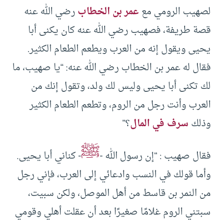
لصهيب الرومي مع
عمر بن الخطاب
رضي الله عنه
قصة طريفة، فصهيب رضي الله عنه كان يكنى أبا
يحيى ويقول إنه من العرب ويطعم الطعام الكثير.
فقال له عمر بن الخطاب رضي الله عنه: “يا صهيب، ما
لك تكنى أبا يحيى وليس لك ولد، وتقول إنك من
العرب وأنت رجل من الروم، وتطعم الطعام الكثير
وذلك
سرف في المال
؟”
ﷺ
فقال صهيب : “إن رسول الله -
- كناني أبا يحيى.
وأما قولك في النسب وادعائي إلى العرب، فإني رجل
من النمر بن قاسط من أهل الموصل، ولكن سبيت،
سبتني الروم غلامًا صغيرًا بعد أن عقلت أهلي وقومي