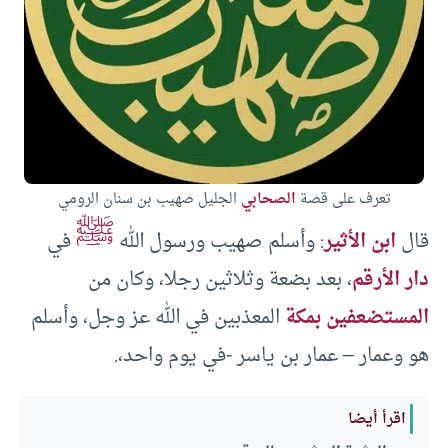
تعرف على قصة
الصحابي
الجليل صهيب بن سنان الرومي
ﷺ
قال
ابن الأثير
: وأسلم صهيب ورسول الله
في
دار الأرقم
، بعد بضعة وثلاثين رجلا، وكان من
المستضعفين بمكة
المعذبين في الله عز وجل، وأسلم
هو وعمار – عمار بن ياسر -في يوم واحد،.
اقرأ أيضا