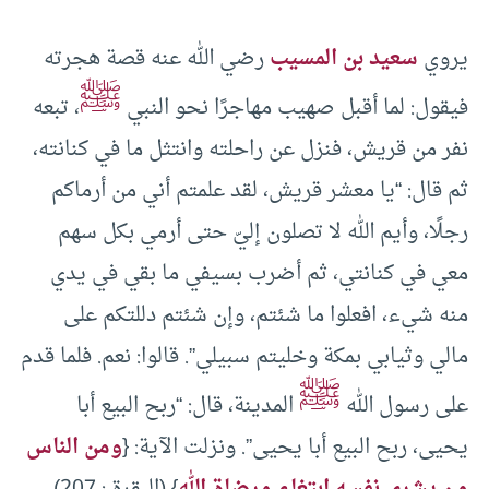
يروي
سعيد بن المسيب
رضي الله عنه قصة هجرته
ﷺ
فيقول: لما أقبل صهيب مهاجرًا نحو النبي
، تبعه
نفر من قريش، فنزل عن راحلته وانتثل ما في كنانته،
ثم قال: “يا معشر قريش، لقد علمتم أني من أرماكم
رجلًا، وأيم الله لا تصلون إليّ حتى أرمي بكل سهم
معي في كنانتي، ثم أضرب بسيفي ما بقي في يدي
منه شيء، افعلوا ما شئتم، وإن شئتم دللتكم على
مالي وثيابي بمكة وخليتم سبيلي”. قالوا: نعم. فلما قدم
ﷺ
على رسول الله
المدينة، قال: “ربح البيع أبا
يحيى، ربح البيع أبا يحيى”. ونزلت الآية: {
ومن الناس
من يشري نفسه ابتغاء مرضاة الله
} (البقرة : 207).