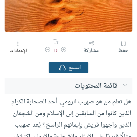
زيادة حجم الخط
تقليل حجم الخط
حفظ
مشاركة
الإعدادات
16
استمع
قائمة المحتويات
هل تعلم من هو صهيب الرومي، أحد الصحابة الكرام
الذين كانوا من السابقين إلى الإسلام ومن الشجعان
الذين واجهوا قريش بإيمانهم الراسخ؟ يُعد صهيب
مثالًا فريدًا على الإيثار والشجاعة والإيمان. اكتشف