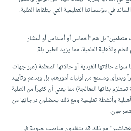
ائد في مؤسساتنا التعليمية التي يتلقاها الطلبة.
ف متعلمين” بل هم “أخماس أو أسداس أو أعشار
علم والأهلية العلمية، مما يزيد الطين بلة.
اء حالاتها الفردية أو حالاتها المنظمة (عبر جهات
راً وبمرأى ومسمع من أولياء أمورهم، بل وبدعم وتأييد
زم بذاتها المعالجة) مما يعني أن كثيراً من الطلبة
أهيلية وأنشطة تعليمية ومع ذلك يحصّلون درجاتها من
يتخرجون.
“الغشاشين” مع ذلك قد يتقلدون مناصب حيوية في