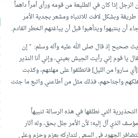
ن الرجل إذا كان في الطليعة من قومه ورأى أمراً داهماً
 طريقة وبشكل لافت للانتباه ومشعر بجدية الأمر
اء أن ينتبهوا ويتأهبوا قبل أن يباغتهم الخطر القادم.
ديث صحيح إذ قال صلى الله عليه وآله وسلم: ” إن
ال يا قوم إني رأيت الجيش بعيني، وإني أنا النذير
[أي ساروا من الليل] فانطلقوا على مهلتهم، وكذبت
كهم واجتاحهم، فذلك مثل من أطاعني واتبع ما جئت
التحذيرية التي نطلقها في هذه الرسالة تنبيهاً
مؤسف الذي آل إليه؛ لأن الأمر جلل بحق، وله آثار
تتضافر الجهود في السعي لتداركه بعزم وحزم وعلى