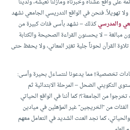
ة على واقع عشناه وخبرناه ومازلنا نعيشه، ولدينا
ولا تهويلاً. فنحن في الواقع التدريسي الجامعي نشهد
عي والمدرسي
كذلك – نشهد بأسى فئات كبيرة من
ن مبالغة – لا يحسنون القراءة الصحيحة والكتابة
لاوة القرآن لحوناً جلية تغيّر المعاني، ولا يحفظ حتى
دات تخصصية!! مما يدعونا لنتساءل بحيرة وأسى:
ستوى التكويني الضحل – المرحلة الابتدائية ثم
 تخرجوا من الجامعة؟! كما أننا في الواقع الحياتي
الفئات من “الخريجين” غير المؤهلين في ميادين
الحياتي، كما نجد العنت الشديد في التعامل معهم
العلمي.