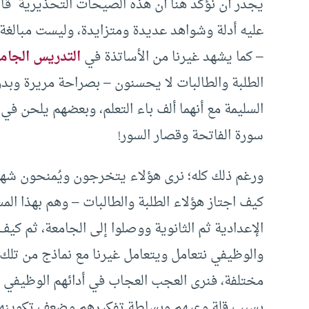
يجدر أن نؤكد هنا أن هذه الصيحات التحذيرية قائم
عليه أدلة وشواهد عديدة ومتزايدة، وليست مبالغة 
– كما يشهد غيرنا من الأساتذة في
التدريس الجام
الطلبة والطالبات لا يحسنون – بصراحة مريرة وبدو
السليمة مع أنهما ألف باء التعلم، وبعضهم يلحن في ت
سورة الفاتحة وقصار السور!
ورغم ذلك كله؛ نرى هؤلاء يتخرجون ويُمنحون شها
كيف اجتاز هؤلاء الطلبة والطالبات – وهم بهذا الم
الإعدادية ثم الثانوية ووصلوا إلى الجامعة، ثم كيف
والوظيفي نتعامل ويتعامل غيرنا مع نماذج من تلك 
مختلفة، فنرى العجب العجاب في أدائهم الوظيفي و
بسبب قلة وعيهم وبساطة تفكيرهم وضعف تكوينهم 