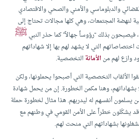
القضائي والدبلوماسي والأمني والصحي والاقتصادي
ة لنهضة المجتمعات، وهي كلها مجالات تحتاج إلى
ﷺ
 فيصبحون بذلك “رؤوساً جهالاً” كما حذر النبي
ختصاصاتهم التي لا يشهد لهم بها إلا شهاداتهم
ود وازع لهم من
الأمانة
التخصصية.
حقوا الألقاب التخصصية التي أصبحوا يحملونها، ولكن
شهاداتهم، وهنا مكمن الخطورة. إن من يحمل شهادة
ن يسلمون أنفسهم له ليدربهم. هذا مثال لخطورة حملة
د يشكّلون خطراً على الأمن القومي في وطنهم مع
لونها بشهاداتهم التي منحت لهم.