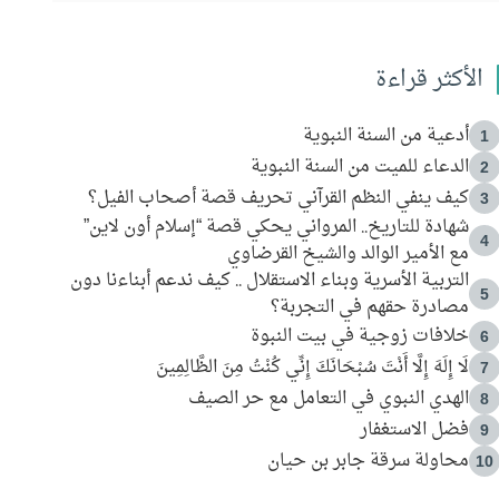
الأكثر قراءة
أدعية من السنة النبوية
1
الدعاء للميت من السنة النبوية
2
كيف ينفي النظم القرآني تحريف قصة أصحاب الفيل؟
3
شهادة للتاريخ.. المرواني يحكي قصة “إسلام أون لاين”
4
مع الأمير الوالد والشيخ القرضاوي
التربية الأسرية وبناء الاستقلال .. كيف ندعم أبناءنا دون
5
مصادرة حقهم في التجربة؟
خلافات زوجية في بيت النبوة
6
لَا إِلَهَ إِلَّا أَنْتَ سُبْحَانَكَ إِنِّي كُنْتُ مِنَ الظَّالِمِينَ
7
الهدي النبوي في التعامل مع حر الصيف
8
فضل الاستغفار
9
محاولة سرقة جابر بن حيان
10