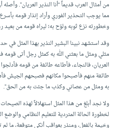
من أمثال العرب قديماً “أنا النذير العريان”. وأصله أ
مما يوجب التحذير الفوري وأراد إنذار قومه بأسرع
وخطورته نزع ثوبه ولوّح به؛ ليراه قومه من بعيد رج
وقد استشهد نبينا البشير النذير بهذا المثل في ح
مثلي ومثل ما بعثني الله به كمثل رجل أتى قومه فق
العريان، فالنجاء، فأطاعه طائفة من قومه فأدلجوا 
طائفة منهم فأصبحوا مكانهم فصبحهم الجيش فأهل
به ومثل من عصاني وكذب ما جئت به من الحق”.
ولا نجد أبلغ من هذا المثل استهلالاً لهذه الصيحات 
لخطورة الحالة المتردية للتعليم النظامي والوضع ال
وخيمة بالفعل، ومنذر بعواقب أنكى متوقعة، ما لم 