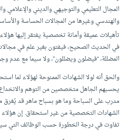
المجال التعليمي والتوجيهي والديني والإعلامي و
والهندسي وغيرها من المجالات الحساسة والأساسي
تأهيلات عميقة وأمانة تخصصية يفتقر إليها هؤلاء،
في الحديث الصحيح، فيفتون بغير علم في مجالات ا
المضللة، “فيضلون ويضللون”، ولا سيما مع عدم وج
والحق أنه لولا الشهادات الممنوحة لهؤلاء لما است
يحسبهم الجاهل متخصصين من التوهم والانخداع ب
مدرب على السباحة وما هو بسباح ماهر قد يُغرق م
الشهادات التخصصية من غير استحقاق. إن هؤلاء ق
تفاوت في درجة الخطورة حسب الوظائف التي سيشغ