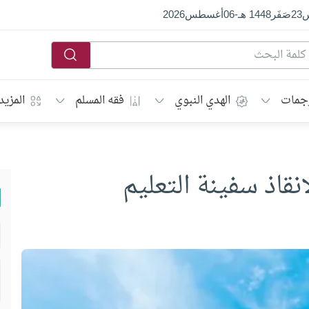
س
23
صَفَر
1448 هـ
-
06
أغسطس
2026
جمات
الهدي النبوي
فقه المسلم
المزيد
نقاذ سفينة التعليم