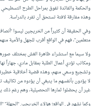
والحكمة والفائدة تفوق بمراحل الطرح التسطيحي الس
وهذه مفارقة لافتة تستحق أن تفرد بالدراسة.
وفي الحقيقة أن كثيراً من الخريجين ليسوا “أنصا
متعلمين”، فهم في الواقع أقرب للجهل والأمية منهم لل
ولا سيما مع استشراء ظاهرة الغش بمختلف صورها سو
ومكاتب تؤدي أعمال الطلبة بمقابل مادي، جهاراً نها
وتشجيع وسعي منهم، وهذه قضية أخلاقية خطيرة تستل
لا يؤدون بأنفسهم ما ينبغي أن يؤدوه من تكاليف ت
غير أن يحصّلوا ثمارها التحصيلية، وهم رغم ذلك 
وكما نشهد في الواقع؛ هؤلاء الخريجين “الجهلة” 