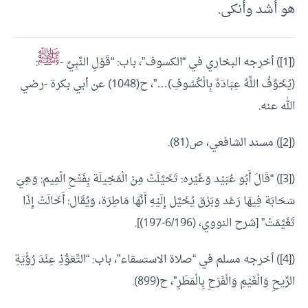
هو أشد وأنكى.
ﷺ
([1]) أخرجه البخاري في “الكسوف”، باب: “قَوْلِ النَّبِيِّ -
:
(يُخَوِّفُ اللَّهُ عِبَادَهُ بِالْكُسُوفِ)…”، ح(1048) عن أبي بكرة -رضي
الله عنه.
([2]) مسند الشافعي، ص(81).
([3]) “قَالَ أَبُو عُبَيْد وَغَيْره: تَخَيَّلَتْ مِنْ الْمَخِيلَة بِفَتْحِ الْمِيم: وَهِيَ
سَحَابَة فِيهَا رَعْد وَبَرْق يُخَيَّل إِلَيْهِ أَنَّهَا مَاطِرَة، وَيُقَال: أَخَالَتْ إِذَا
تَغَيَّمَتْ” [شرح النووي، (6/196-197)].
([4]) أخرجه مسلم في “صلاة الاستسقاء”، باب: “التَّعَوُّذِ عِنْدَ رُؤْيَةِ
الرِّيحِ وَالْغَيْمِ وَالْفَرَحِ بِالْمَطَرِ”، ح(899).