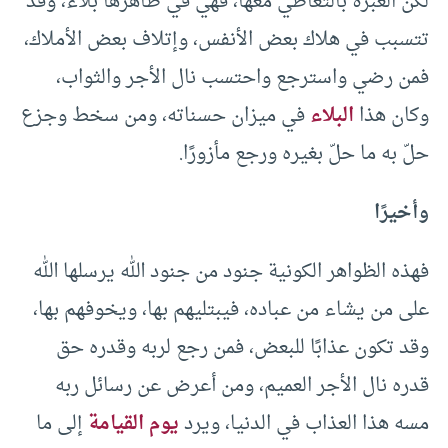
لكن العبرة بالتعاطي معها، فهي في ظاهرها بلاء، وقد
تتسبب في هلاك بعض الأنفس، وإتلاف بعض الأملاك،
فمن رضي واسترجع واحتسب نال الأجر والثواب،
وكان هذا
البلاء
في ميزان حسناته، ومن سخط وجزع
حلّ به ما حلّ بغيره ورجع مأزورًا.
وأخيرًا
فهذه الظواهر الكونية جنود من جنود الله يرسلها الله
على من يشاء من عباده، فيبتليهم بها، ويخوفهم بها،
وقد تكون عذابًا للبعض، فمن رجع لربه وقدره حق
قدره نال الأجر العميم، ومن أعرض عن رسائل ربه
مسه هذا العذاب في الدنيا، ويرد
يوم القيامة
إلى ما