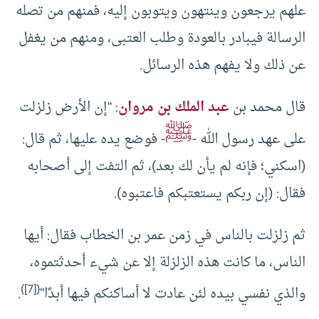
علهم يرجعون وينتهون ويتوبون إليه، فمنهم من تصله
الرسالة فيبادر بالعودة وطلب العتبى، ومنهم من يغفل
عن ذلك ولا يفهم هذه الرسائل.
قال محمد بن
عبد الملك بن مروان
: “إن الأرض زلزلت
ﷺ
على عهد رسول الله -
- فوضع يده عليها، ثم قال:
(اسكني؛ فإنه لم يأن لك بعد)، ثم التفت إلى أصحابه
فقال: (إن ربكم يستعتبكم فاعتبوه).
ثم زلزلت بالناس في زمن عمر بن الخطاب فقال: أيها
الناس، ما كانت هذه الزلزلة إلا عن شيء أحدثتموه،
)
[7]
(
والذي نفسي بيده لئن عادت لا أساكنكم فيها أبدًا”
.