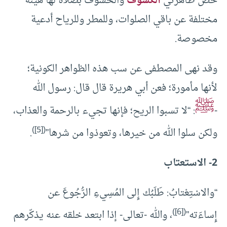
خص ظاهرتي
الكسوف
والخسوف بصلاة لها هيئة
مختلفة عن باقي الصلوات، وللمطر وللرياح أدعية
مخصوصة.
وقد نهى المصطفى عن سب هذه الظواهر الكونية؛
لأنها مأمورة؛ فعن أبي هريرة قال قال: رسول الله
ﷺ
-
: “لا تسبوا الريح؛ فإنها تجيء بالرحمة والعذاب،
)
[5]
(
ولكن سلوا الله من خيرها، وتعوذوا من شرها”
.
2- الاستعتاب
“والاسْتِعْتابُ: طَلَبُك إِلى المُسِيءِ الرُّجُوعَ عن
)
[6]
(
إِساءَته”
، والله -تعالى- إذا ابتعد خلقه عنه يذكّرهم