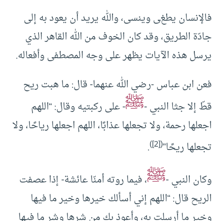
فالإنسان يطغى وينسى، والله يريد أن يعود به إلى
جادّة الطريق، وقد كان الخوف من الله القاهر الذي
يرسل هذه الآيات يظهر على وجه المصطفى وأفعاله.
فعن ابن عباس -رضي الله عنهما- قال: ما هبت ريح
ﷺ
قطّ إلا جثا النبي -
- على ركبتيه وقال: “اللهم
اجعلها رحمة، ولا تجعلها عذابًا، اللهم اجعلها رياحًا، ولا
)
[2]
(
تجعلها ريحًا”
.
ﷺ
وكان النبي -
، فيما روته أمنّا عائشة- إذا عصفت
الريح قال: “اللهم إني أسألك خيرها وخير ما فيها
وخير ما أرسلت به، وأعوذ بك من شرها وشر ما فيها