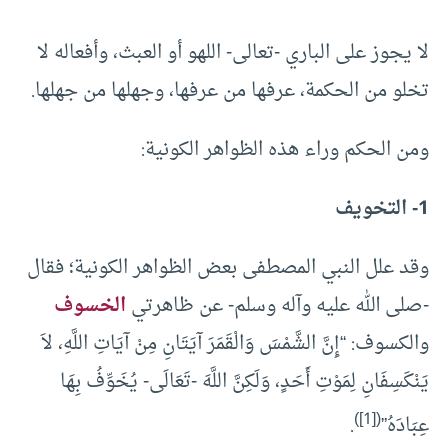
لا يجوز على الباري -تعالى- اللهو أو العبث، وأفعاله لا
تخلو من الحكمة، عرفها من عرفها، وجهلها من جهلها.
ومن الحكم وراء هذه الظواهر الكونية:
1- التخويف
وقد علل النبي المصطفى بعض الظواهر الكونية؛ فقال
-صلى الله عليه وآله وسلم- عن ظاهرتي
الخسوف
والكسوف: “إِنَّ الشَّمْسَ وَالْقَمَرَ آيَتَانِ مِنْ آيَاتِ اللَّهِ، لاَ
يَنْكَسِفَانِ لِمَوْتِ أَحَدٍ، وَلَكِنَّ اللَّهَ -تَعَالَى- يُخَوِّفُ بِهَا
([1])
عِبَادَهُ”
.