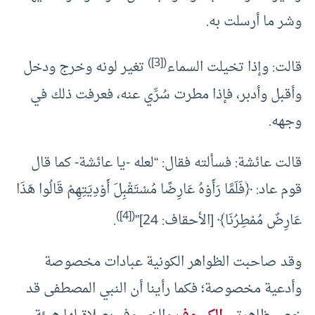
وشر ما أرسلت به.
)
[3]
(
قالت: وإذا تخيلت السماء
تغير لونه وخرج ودخل
وأقبل وأدبر، فإذا مطرت سُرِّي عنه، فعرفت ذلك في
وجهه.
قالت عائشة: فسألته فقال: “لعله -يا عائشة- كما قال
قوم عاد: ﴿فَلَمَّا رَأَوْهُ عَارِضًا مُسْتَقْبِلَ أَوْدِيَتِهِمْ قَالُوا هَذَا
)
[4]
(
عَارِضٌ مُمْطِرُنَا﴾ [الأحقاف: 24]”
.
وقد صاحبت الظواهر الكونية عبادات مخصوصة
وأدعية مخصوصة؛ فكما رأينا أن النبي المصطفى قد