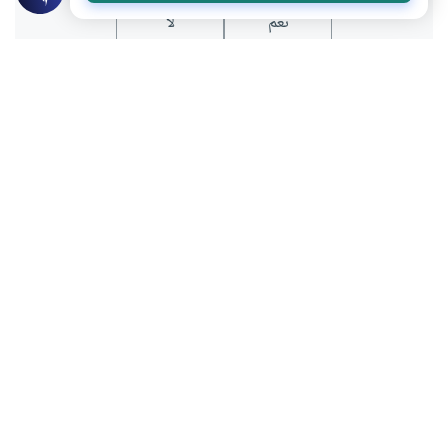
نعم
لا
عن الكاتب
محمد فتحي النادي
لديه 57 مقالة
بعض أعماله
التقويم الهجري في التاريخ الإسلامي
الأيديولوجيا بين العقل والإيمان
الحور العين في سياقات قرآنية
الفتن الكبرى في صدر الإسلام (الجزء الثانى)