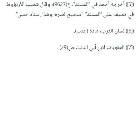
([5]) أخرجه أحمد في “المسند”، ح(9627)، وقال شعيب الأرنؤوط
في تعليقه على “المسند”: “صحيح لغيره، وهذا إسناد حسن”.
([6]) لسان العرب، مادة (عتب).
([7]) العقوبات لابن أبي الدنيا، ص(29).