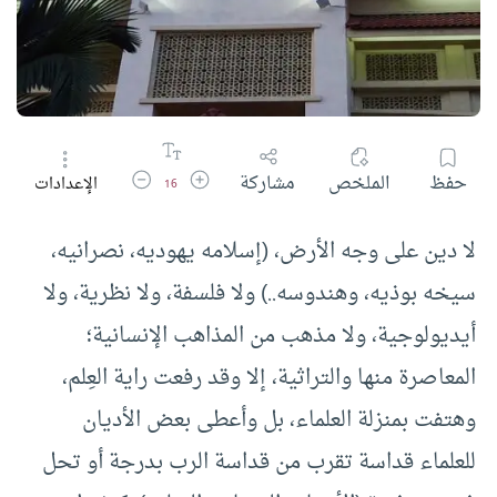
زيادة حجم الخط
تقليل حجم الخط
حفظ
الملخص
مشاركة
الإعدادات
16
لا دين على وجه الأرض، (إسلامه يهوديه، نصرانيه،
سيخه بوذيه، وهندوسه..) ولا فلسفة، ولا نظرية، ولا
أيديولوجية، ولا مذهب من المذاهب الإنسانية؛
المعاصرة منها والتراثية، إلا وقد رفعت راية العِلم،
وهتفت بمنزلة العلماء، بل وأعطى بعض الأديان
للعلماء قداسة تقرب من قداسة الرب بدرجة أو تحل