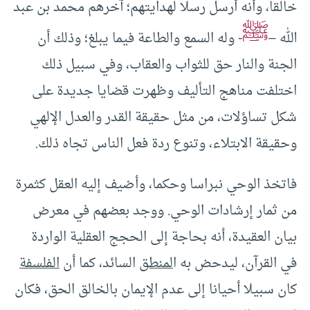
خالقا، وأنه أرسل رسلا لهدايتهم؛ آخرهم محمد بن عبد
ﷺ
الله –
- وله السمع والطاعة فيما يبلغ؛ وذلك أن
الجنة والنار حق للثواب والعقاب، وفي سبيل ذلك
اختلفت مناهج التأليف وظهرت قضايا جديدة على
شكل تساؤلات، من مثل حقيقة القدر والعدل الإلهي
وحقيقة الابتلاء، وتنوع ردة فعل الناس تجاه ذلك.
فاتخذ الوحي نبراسا وحكما، وأضيف إليه العقل كثمرة
من ثمار إرشادات الوحي. ووجد بعضهم في معرض
بيان العقيدة، أنه بحاجة إلى الحجج العقلية الواردة
في القرآن، ليدحض به ا
لمنطق
السائد، كما أن
الفلسفة
كان سبيلا أحيانا إلى عدم الإيمان بالخالق الحق، فكان