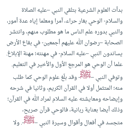
بدأت العلوم الشرعية بتلقي النبي –عليه الصلاة
والسلام- الوحي بغار حراء، آمرا ومعلما إياه عدة أمور،
والنبي بدوره علم الناس ما هو مطلوب منهم، وانتشر
الصحابة –رضوان الله عليهم أجمعين- في بقاع الأرض
يساندون النبي –عليه السلام- في مهنته؛ مهنة الإبلاغ.
علما أن الوحي هو المرجع الأول والأخير في التعليم.
ﷺ
وتوفي النبي –
- وقد بلّغ علوم الوحي كما طلب
منه؛ المتثمل أولا في القرآن الكريم، وثانيا في شرحه
وإيضاحه ومعايشته عليه السلام لمراد الله في القرآن؛
وذلك أيضا بعناية ربانية، فالوحي قرآن صريح،
ﷺ
متجسد في أفعال وأقوال وسيرة النبي –
-. ولا