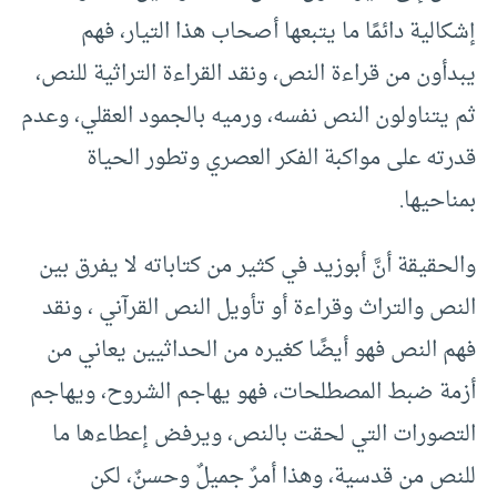
إشكالية دائمًا ما يتبعها أصحاب هذا التيار، فهم
يبدأون من قراءة النص، ونقد القراءة التراثية للنص،
ثم يتناولون النص نفسه، ورميه بالجمود العقلي، وعدم
قدرته على مواكبة الفكر العصري وتطور الحياة
بمناحيها.
والحقيقة أنَّ أبوزيد في كثير من كتاباته لا يفرق بين
النص والتراث وقراءة أو تأويل النص القرآني ، ونقد
فهم النص فهو أيضًا كغيره من الحداثيين يعاني من
أزمة ضبط المصطلحات، فهو يهاجم الشروح، ويهاجم
التصورات التي لحقت بالنص، ويرفض إعطاءها ما
للنص من قدسية، وهذا أمرٌ جميلٌ وحسنٌ، لكن