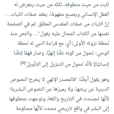
ثابت من حيث منطوقه، لكنَّه من حيث يتعرض له
العقل الإنساني ويصبح مفهومًا، يفقد صفات الثبات…
إنَّ الثبات من صفات المقدس المطلق. ثم في الصفحة
نفسها من الكتاب المحال عليه يقول:”… والنص منذ
لحظة نزوله الأولى؛ أي: مع قراءة النبي له لحظة
الوحي- تحول من كونه نصًّا إلهيًّا، وصار فهمًا [نصًّا
.
[4]
إنسانيًا]؛ لأنَّه تحول من التنزيل إلى التأويل”
وهو يقول أيضًا: “فالمصدر الإلهي لا يخرج النصوص
الدينية عن بيئتها، ولا يميزها عن النصوص البشرية؛
لأنَّها تجسدت في التاريخ واللغة، وتوجهت بمنطوقها
إلى البشر في واقع تاريخي محدد؛ لأنَّها محكومة