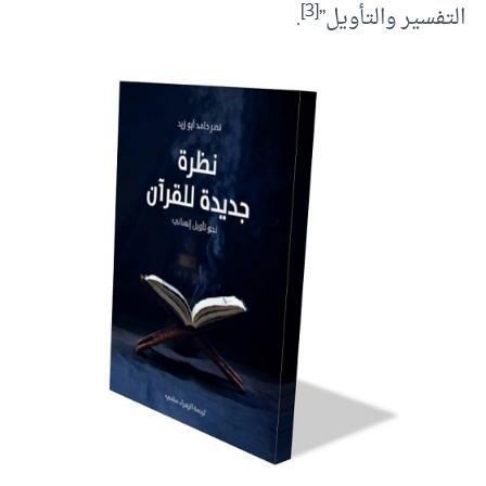
[3]
التفسير والتأويل”
.