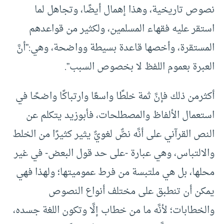
نصوص تاريخية، وهذا إهمال أيضًا، وتجاهل لما
استقر عليه فقهاء المسلمين، ولكثير من قواعدهم
المستقرة، وأخصها قاعدة بسيطة وواضحة، وهي:”أنَّ
العبرة بعموم اللفظ لا بخصوص السبب”.
أكثرمن ذلك فإنَّ ثمة خلطًا واسعًا وارتباكًا واضحًا في
استعمال الألفاظ والمصطلحات، فأبوزيد يتكلم عن
النص القرآني على أنَّه نصٌّ لغويٌّ يثير كثيرًا من الخلط
والالتباس، وهي عبارة -على حد قول البعض- في غير
محلها، بل هي ملتبسة من فرط عموميتها؛ ولهذا فهي
يمكن أن تنطبق على مختلف أنواع النصوص
والخطابات؛ لأنَّه ما من خطاب إلَّا وتكون اللغة جسده،