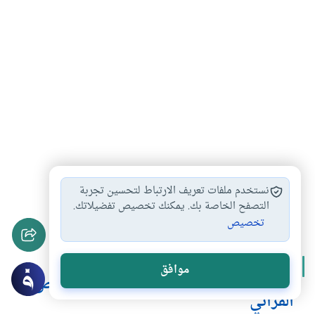
التراث الإسلامي
الفكر العربي
النص والتأويل
#
#
#
نستخدم ملفات تعريف الارتباط لتحسين تجربة
القرآن الكريم
التصفح الخاصة بك. يمكنك تخصيص تفضيلاتك.
#
تخصيص
المزيد من سلسلة
موافق
نصر أبوزيد وأوهام القراءة التأويلية للنص
القرآني