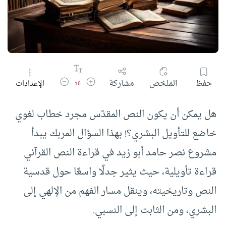
زيادة حجم الخط
تقليل حجم الخط
حفظ
الملخص
مشاركة
الإعدادات
16
هل يمكن أن يكون النص المقدّس مجرد خطاب لغوي
خاضع للتأويل البشري؟! بهذا السؤال المربك يبدأ
مشروع نصر حامد أبو زيد في قراءة النص القرآني
قراءة تأويلية، حيث يثير جدلًا واسعًا حول قدسية
النص وتاريخيته، وينقل مسار الفهم من الإلهي إلى
البشري، ومن الثابت إلى النسبي.