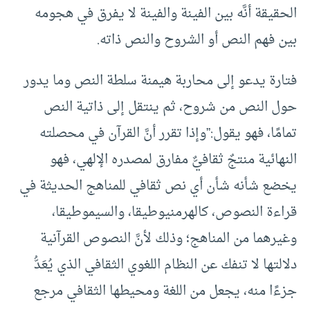
الحقيقة أنَّه بين الفينة والفينة لا يفرق في هجومه
بين فهم النص أو الشروح والنص ذاته.
فتارة يدعو إلى محاربة هيمنة سلطة النص وما يدور
حول النص من شروح، ثم ينتقل إلى ذاتية النص
تمامًا، فهو يقول:”وإذا تقرر أنَّ القرآن في محصلته
النهائية منتجٌ ثقافيٌّ مفارق لمصدره الإلهي، فهو
يخضع شأنه شأن أي نص ثقافي للمناهج الحديثة في
قراءة النصوص، كالهرمنيوطيقا، والسيموطيقا،
وغيرهما من المناهج؛ وذلك لأنَّ النصوص القرآنية
دلالتها لا تنفك عن النظام اللغوي الثقافي الذي يُعَدُّ
جزءًا منه، يجعل من اللغة ومحيطها الثقافي مرجع