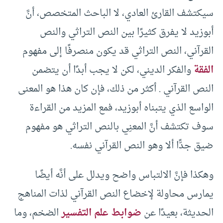
سيكتشف القارئ العادي، لا الباحث المتخصص، أنَّ
أبوزيد لا يفرق كثيرًا بين النص التراثي والنص
القرآني، النص التراثي قد يكون منصرفًا إلى مفهوم
الفقة
والفكر الديني، لكن لا يجب أبدًا أن يتضمن
النص القرآني . أكثر من ذلك، فإن كان هذا هو المعنى
الواسع الذي يتبناه أبوزيد، فمع المزيد من القراءة
سوف تكتشف أنَّ المعنِي بالنص التراثي هو مفهوم
ضيق جدًّا ألا وهو النص القرآني نفسه.
وهكذا فإنَّ الالتباس واضح ويدلل على أنَّه أيضًا
يمارس محاولة لإخضاع النص القرآني لذات المناهج
الحديثة، بعيدًا عن
ضوابط علم التفسير
الضخم، وما