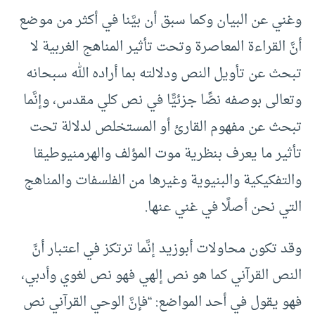
وغني عن البيان وكما سبق أن بيَّنا في أكثر من موضع
أنَّ القراءة المعاصرة وتحت تأثير المناهج الغربية لا
تبحث عن تأويل النص ودلالته بما أراده الله سبحانه
وتعالى بوصفه نصًّا جزئيًّا في نص كلي مقدس، وإنَّما
تبحث عن مفهوم القارئ أو المستخلص لدلالة تحت
تأثير ما يعرف بنظرية موت المؤلف والهرمنيوطيقا
والتفكيكية والبنيوية وغيرها من الفلسفات والمناهج
التي نحن أصلًا في غني عنها.
وقد تكون محاولات أبوزيد إنَّما ترتكز في اعتبار أنَّ
النص القرآني كما هو نص إلهي فهو نص لغوي وأدبي،
فهو يقول في أحد المواضع: “فإنَّ الوحي القرآني نص