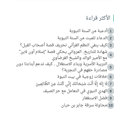
الأكثر قراءة
أدعية من السنة النبوية
1
الدعاء للميت من السنة النبوية
2
كيف ينفي النظم القرآني تحريف قصة أصحاب الفيل؟
3
شهادة للتاريخ.. المرواني يحكي قصة “إسلام أون لاين”
4
مع الأمير الوالد والشيخ القرضاوي
التربية الأسرية وبناء الاستقلال .. كيف ندعم أبناءنا دون
5
مصادرة حقهم في التجربة؟
خلافات زوجية في بيت النبوة
6
لَا إِلَهَ إِلَّا أَنْتَ سُبْحَانَكَ إِنِّي كُنْتُ مِنَ الظَّالِمِينَ
7
الهدي النبوي في التعامل مع حر الصيف
8
فضل الاستغفار
9
محاولة سرقة جابر بن حيان
10