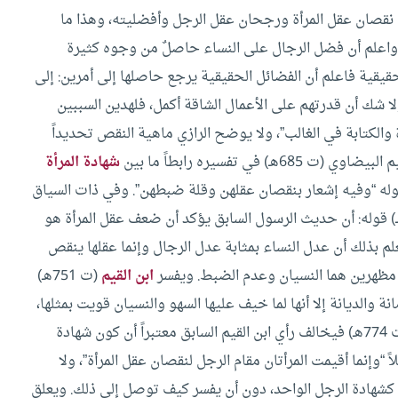
ى نقصان عقل المرأة ورجحان عقل الرجل وأفضليته، وهذا ما
ي تفسيره حيث يقول “واعلم أن فضل الرجال على النساء حاصلٌ من وجوه كثيرة
قية فاعلم أن الفضائل الحقيقية يرجع حاصلها إلى أمرين: إلى
لا شك أن قدرتهم على الأعمال الشاقة أكمل، فلهدين السببين
الكتابة في الغالب”، ولا يوضح الرازي ماهية النقص تحديداً
ضاوي (ت 685هـ) في تفسيره رابطاً ما بين
شهادة المرأة
له “وفيه إشعار بنقصان عقلهن وقلة ضبطهن”.
وفي ذات السياق
 728هـ) قوله: أن حديث الرسول السابق يؤكد أن ضعف عقل المرأة هو
 بذلك أن عدل النساء بمثابة عدل الرجال وإنما عقلها ينقص
مظهرين هما النسيان وعدم الضبط.
ويفسر
ابن القيم
(ت 751هـ)
ة والديانة إلا أنها لما خيف عليها السهو والنسيان قويت بمثلها،
(ت 774هـ) فيخالف رأي ابن القيم السابق معتبراً أن كون شهادة
“وإنما أقيمت المرأتان مقام الرجل لنقصان عقل المرأة”، ولا
ا كشهادة الرجل الواحد، دون أن يفسر كيف توصل إلى ذلك.
ويعلق