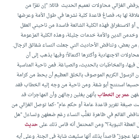
فض الغزالي محاولات تعميم الحديث قائلا: “إن نفرًا من
علاقة لها به، فصاغ قاعدة كلية نشرها في طول الأمة وعرضها
و الاستغراق فهذه الكلية الشائعة فاسدة من ناحيتي العقل
له وخدمن الدين والأمة خدمات جليلة، وهذه الكلية المزعومة
م من بعض، وتناقض الأحاديث التي جعلت النساء شقائق الرجال.
محاولات الاجتهادية وأكثرها اكتمالاً؛ وفيها يذهب إلى أن
ل فيها، والمخاطَبات بالحديث، والصياغة.
فمن ناحية المناسبة
ن الرسول الكريم الموصوف بالخلق العظيم أن يحط من كرامة
سبما استنتج أبو شقة.
ومن ناحية من وجه إليه الخطاب فقد
صفهن
عمر بن الخطاب
بأنهن يغلبن رجالهن وأن المهاجرات قد
ت صيغة تقرير قاعدة عامة أو حكم عام” -كما توصل الغزالي من
ناقض القائم في ظاهرة تغلُّب النساء رغم ضعفهن وتساءل “هل
ل العظة النبوية؟” ومن المحتمل أنه قاس ذلك على
حديث
ها عجوز” قاصداً بذلك أنها ستُبعث شابة في الجنة. وعلى أيه