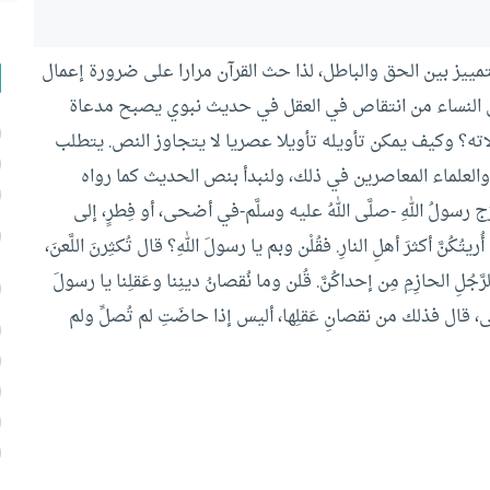
تمييز بين الحق والباطل، لذا حث القرآن مرارا على ضرورة إعمال
إلى النساء من انتقاص في العقل في حديث نبوي يصبح مدعاة
اته؟ وكيف يمكن تأويله تأويلا عصريا لا يتجاوز النص.
يتطلب
العلماء المعاصرين في ذلك، ولنبدأ بنص الحديث كما رواه
رسولُ اللهِ -صلَّى اللهُ عليه وسلَّم-في أضحى، أو فِطرٍ، إلى
ُكُنَّ أكثرَ أهلِ النارِ. فقُلْن وبم يا رسولَ اللهِ؟ قال تُكثِرنَ اللَّعنَ،
رَّجُلِ الحازِمِ مِن إحداكُنَّ. قُلن وما نُقصانُ دينِنا وعَقلِنا يا رسولَ
لن بلى، قال فذلك من نقصانِ عَقلِها، أليس إذا حاضَتِ لم تُصلِّ ولم