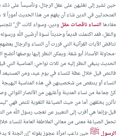
حين تشير إلى تغلبهن على عقل الرجال، وتأسيساً على ذلك ير
المتحدثين في الدين شاء أن يفهم من هذا الحديث أموراً لا 
مفادها
النساء ناقصات عقل
ودين، وسواء كانت “أل” للجنس أ
والنقل، فقد اكتملت قديماً وحديثاً نسوة أرضَين الله ورسو
تناقض الآيات القرآنية التي قررت أن النساء والرجال بعضه
-محاولة الأستاذ أبو شقة: ويمكن النظر إليها بوصفها أنضج ال
الحديث ينبغي النظر إليه من ثلاث نواحي: المناسبة التي قي
فالنص قيل خلال عظة للنساء في يوم عيد، ومن المستبعد أ
النساء أو ينتقص من شخصيتهن في هذه المناسبة البهيجة ح
كنَّ جماعة من نساء المدينة وأغلبهن من الأنصار اللواتي و
تأثرن بخلقهن.
أما من حيث الصياغة اللغوية للنص فهي “ليس
قبل-وإنما هي أقرب إلى التعبير عن تعجب رسول الله من الت
تحمل الصياغة معنى من معاني الملاطفة العامة للنساء خلا
ﷺ
الرسول
حين داعب امرأة عجوز بقوله “إن الجنة لا يدخل