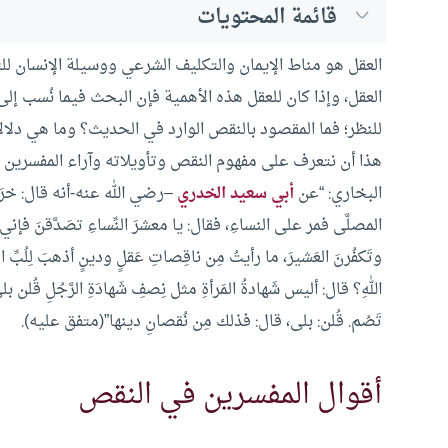
قائمة المحتويات
العقل هو مناط الإيمان والتكليف الشرعي ووسيلة الإنسان لل
العقل، وإذا كان للعقل هذه الأهمية فإن البحث فيما نُسب 
للنظر؛ فما المقصود بالنقص الوارد في الحديث؟ وما هي دلال
هذا أن نتعرف على مفهوم النقص وتأويلاته وآراء المفسرين و
البخاري: “عن
أبي سعيد الخدري
–رضي الله عنه-أنه قال: خرَج 
المصلَّى فمر على النساءِ، فقال: يا معشرَ النِّساءِ تصَدَّقنَ فإني أُريت
وتَكفُرنَ العَشيرَ، ما رأيتُ مِن ناقِصاتِ عَقلٍ ودينٍ أذهبَ لِلُبِّ ال
اللهِ؟ قال: أليس شَهادةُ المَرأةِ مثل نِصفِ شَهادَةِ الرَّجُلِ قُ
تَصُم. قُلن: بلى، قال: فذلك مِن نُقصانِ دينها”(متفق عليه).
أقوال المفسرين في النقص