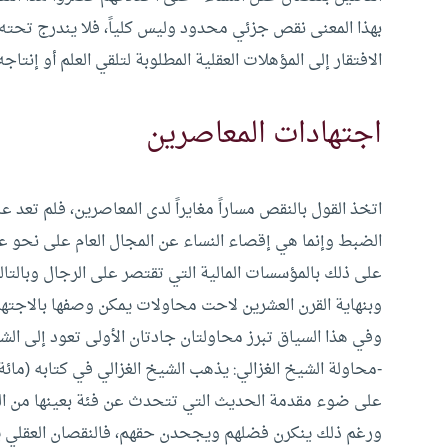
بهذا المعنى نقص جزئي محدود وليس كلياً، فلا يندرج تحته
الافتقار إلى المؤهلات العقلية المطلوبة لتلقي العلم أو إنتاجه
اجتهادات المعاصرين
اتخذ القول بالنقص مساراً مغايراً لدى المعاصرين، فلم تعد 
الضبط وإنما هي إقصاء النساء عن المجال العام على نحو عرق
على ذلك بالمؤسسات المالية التي تقتصر على الرجال وبالتالي
وبنهاية القرن العشرين لاحت محاولات يمكن وصفها بالاجتها
وفي هذا السياق تبرز محاولتان جادتان الأولى تعود إلى ال
-محاولة الشيخ الغزالي: يذهب الشيخ الغزالي في كتابه (مائة
على ضوء مقدمة الحديث التي تتحدث عن فئة بعينها من الن
ورغم ذلك ينكرن فضلهم ويجحدن حقهم، فالنقصان العقلي 