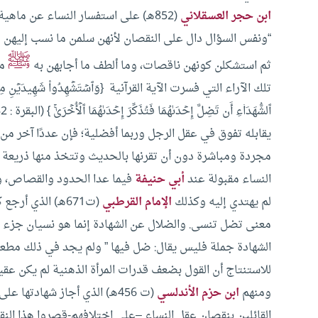
ابن حجر العسقلاني
(852هـ) على استفسار النساء عن ما
“ونفس السؤال دال على النقصان لأنهن سلمن ما نسب إليهن من 
ﷺ
ثم استشكلن كونهن ناقصات، وما ألطف ما أجابهن به
من
تلك الآراء التي فسرت الآية القرآنية {وَٱسۡتَشۡهِدُواْ شَهِیدَیۡنِ مِن رِّجَالِكُ
يقابله تفوق في عقل الرجل وربما أفضلية؛ فإن عددًا آخر من
النساء مقبولة عند
أبي حنيفة
فيما عدا الحدود والقصاص، وف
لم يهتدي إليه
وكذلك
الإمام القرطبي
(ت671هـ) الذي أ
معنى تضل تنسى. والضلال عن الشهادة إنما هو نسيان جزء من
الشهادة جملة فليس يقال: ضل فيها ” ولم يجد في ذلك مطعناً
للاستنتاج أن القول بضعف قدرات المرأة الذهنية لم يكن عقي
ومنهم
ابن حزم الأندلسي
(ت 456هـ) الذي أجاز شهادتها
القائلين بنقصان عقل النساء –على اختلافهم-قصروا هذا الن