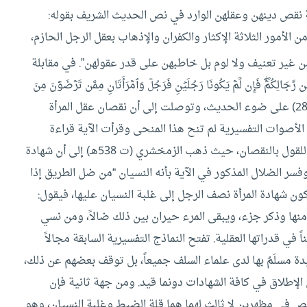
هية نقص دينهن وعقلهن الوارد في نص الحديث الشريف بقوله:
الأمور الثلاثة الإكثار والكفران والإذهاب بعقل الرجل الحازم،
 غير تعنيف ولا لوم بل خاطبهن على قدر عقولهن”.
في مقابلة
مۡۖ فَإِن لَّمۡ یَكُونَا رَجُلَیۡنِ فَرَجُلࣱ وَٱمۡرَأَتَانِ مِمَّن تَرۡضَوۡنَ مِنَ
ٱلشُّهَدَاۤءِ أَن تَضِلَّ إِحۡدَىٰهُمَا فَتُذَكِّرَ إِحۡدَىٰهُمَا ٱلۡأُخۡرَىٰۚ } (البقرة : 282) على ضوء الحديث، وتوصلت إلى أن نقصان عقل المرأة
 الأصوات التفسيرية لم تنح هذا المنحى وقرأت الآية قراءة
مجردة ومباشرة دون أن تقرنها بالحديث وتتخذ منها ذريعة للقول بالنقصان، حيث ذهب الزمخشري (ت 538هـ) إلى أن شهادة
سر الضلال المذكور في الآية بأنه النسيان “من ضل الطريق إذا
رجع كون شهادة المرأة نصف الرجل إلى غلبة النسيان عليها، فيقول:
ها وذكر جزء، ويبقى المرء حيران بين ذلك ضالاً، ومن نسي
 في قدراتها العقلية.
تفتح النماذج التفسيرية السابقة مجالاً
دة مسلَمٌ بها لدى علماء السلف جميعاً، بل توقف بعضهم عن ذلك،
 على الإطلاق في كافة الشهادات دونما قيد. ومن جهة ثانية فإن
قص في مظهرين لا ثالث لهما هما قلة الضبط وغلبة النسيان، وهو