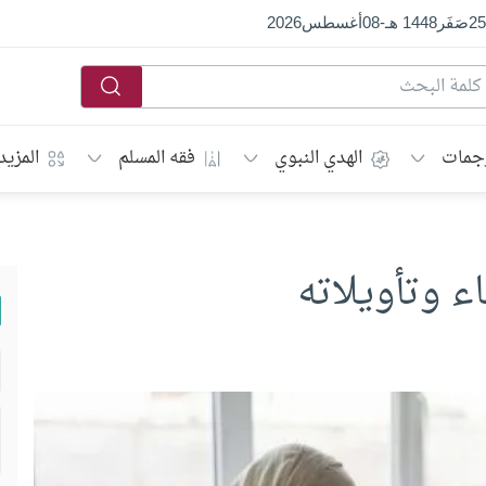
25
صَفَر
1448 هـ
-
08
أغسطس
2026
جمات
الهدي النبوي
فقه المسلم
المزيد
 وتأويلاته