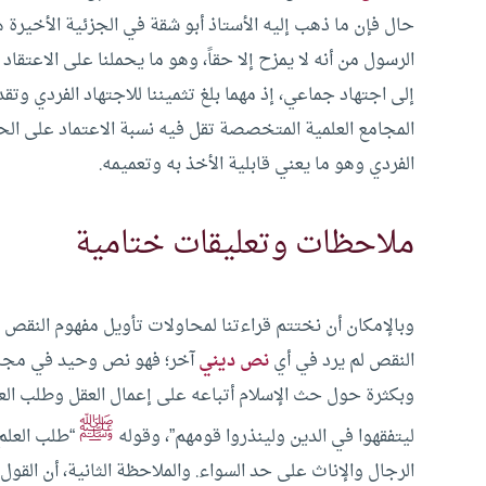
حال فإن ما ذهب إليه الأستاذ أبو شقة في الجزئية الأخيرة ه
الرسول من أنه لا يمزح إلا حقاً، وهو ما يحملنا على الاعتقاد
إلى اجتهاد جماعي، إذ مهما بلغ تثميننا للاجتهاد الفردي وت
المجامع العلمية المتخصصة تقل فيه نسبة الاعتماد على ال
الفردي وهو ما يعني قابلية الأخذ به وتعميمه.
ملاحظات وتعليقات ختامية
وبالإمكان أن نختتم قراءتنا لمحاولات تأويل مفهوم النقص ا
النقص لم يرد في أي
نص ديني
آخر؛ فهو نص وحيد في مجال
وبكثرة حول حث الإسلام أتباعه على إعمال العقل وطلب العل
ﷺ
ليتفقهوا في الدين ولينذروا قومهم”، وقوله
“طلب العلم
الرجال والإناث على حد السواء.
والملاحظة الثانية، أن القو