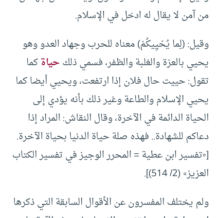
من آمن لا يقال له ادخل في الإسلام.
وقيل: (لِما يُحْيِيكُمْ) معناه للحرب وجهاد العدو وهو
يحيي بالعزة والغلبة والظفر، فسمي ذلك
حياة
كما
تقول: حييت حال فلان إذا ارتفعت، ويحيي أيضا كما
يحيي الإسلام والطاعة وغير ذلك بأنه يؤدي إلى
الحياة الدائمة في الآخرة، وقال النقاش: المراد إذا
دعاكم للشهادة.. فهذه صلة حياة الدنيا بحياة الآخرة.
[«تفسير ابن عطية = المحرر الوجيز في تفسير الكتاب
العزيز» (2/ 514)].
ولم يختلف المفسرون عن الأقوال السابقة التي ذكرها