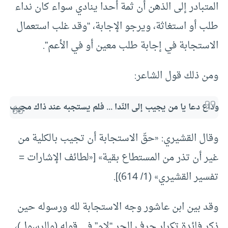
المتبادر إلى الذهن أن ثمة أحدا ينادي سواء كان نداء
طلب أو استغاثة، ويرجو الإجابة، “وقد غلب استعمال
الاستجابة في إجابة طلب معين أو في الأعم”.
ومن ذلك قول الشاعر:
وداع دعا يا من يجيب إلى النّدا ... فلم يستجبه عند ذاك مجيب
وقال القشيري: «حقّ الاستجابة أن تجيب بالكلية من
غير أن تذر من المستطاع بقية» [«لطائف الإشارات =
تفسير القشيري» (1/ 614)].
وقد بين ابن عاشور وجه الاستجابة لله ورسوله حين
ذكر فائدة تكرار حرف الجر “لام” في قوله (وللرسول)،