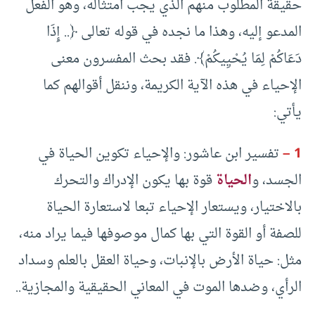
حقيقة المطلوب منهم الذي يجب امتثاله، وهو الفعل
المدعو إليه، وهذا ما نجده في قوله تعالى ﴿.. إِذَا
دَعَاكُمْ لِمَا يُحْيِيكُمْ﴾. فقد بحث المفسرون معنى
الإحياء في هذه الآية الكريمة، وننقل أقوالهم كما
يأتي:
1 –
تفسير ابن عاشور: والإحياء تكوين الحياة في
الجسد، و
الحياة
قوة بها يكون الإدراك والتحرك
بالاختيار، ويستعار الإحياء تبعا لاستعارة الحياة
للصفة أو القوة التي بها كمال موصوفها فيما يراد منه،
مثل: حياة الأرض بالإنبات، وحياة العقل بالعلم وسداد
الرأي، وضدها الموت في المعاني الحقيقية والمجازية..