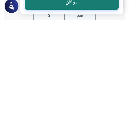
موافق
نعم
لا
عن الكاتب
إدريس أحمد
لديه 873 مقالة
بعض أعماله
مراجعة كتاب “القطعي والظني بين أهل الرأي وأهل الحديث ”
للدكتور محمد أنس سرميني
كلية الشريعة بجامعة قطر تختتم فعاليات المنتدى العلمي السنوي
الثاني
قراءة في كتاب “ما صح من أخبار في سيرة النبي المختار”.. رحلة