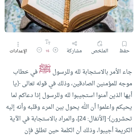
زيادة حجم الخط
تقليل حجم الخط
حفظ
الملخص
مشاركة
الإعدادات
16
ﷺ
جاء الأمر بالاستجابة لله وللرسول
في خطاب
موجه للمؤمنين الصادقين، وذلك في قوله تعالى ﴿يا
أيها الذين آمنوا استجيبوا لله وللرسول إذا دعاكم لما
يحيكم واعلموا أن الله يحول بين المرء وقلبه وأنه إليه
تحشرون﴾ [الأنفال: 24]، والمراد بالاستجابة في الآية
الكريمة أجيبوا، وذلك أن الكلمة حين تطلق فإن