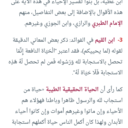
ابن عطية، بل بنوا تفسير الإحياء في هذه الآية على
هذه الأقوال بالإضافة إلى بعض التفاصيل، منهم
الإمام الطبري
والرازي، وابن الجوزي وغيرهم.
3-
ابن القيم
في الفوائد: ذكر بعض المعاني الدقيقة
لقوله (لما يحييكم)، فقد اعتبر “الْحَيَاة النافعة إِنَّمَا
تحصل بالاستجابة لله وَرَسُوله فَمن لم تحصل لَهُ هَذِه
الاستجابة فَلَا حَيَاة لَهُ”.
كما رأى أن
الحياة الحقيقية الطيبة
«حياة من
استجاب لله والرسول ظاهرا وباطنا فهؤلاء هم
الأحياء وإن ماتوا وغيرهم أموات وإن كانوا أحياء
الأبدان ولهذا كان أكمل الناس حياة أكملهم استجابة