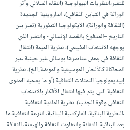
للتغير،النظريات البيولوجية (النقاء السلالي وأثر
الوراثة في التباين الثقافي)، الداروينية الجديدة
(الثقافة والوراثة)، الايكولوجيا التطورية (تميز بين
التاريخ –المدفوع بالقصد الإنساني- والتغير الذي
يوجهه الانتخاب الطبيعي)، نظرية الميمة (انتقال
الثقافة في بعض عناصرها بوسائل غير جينية عبر
المحاكاة كالألحان الموسيقية والموضة..الخ)، نظرية
إبيديمولوجيا التمثلات الثقافية (أو ما يسميه العدوى
الثقافية التي يتم فيها انتقال الأفكار بالانتخاب
الثقافي وقوة الجذب)، نظرية المادية الثقافية
،النظرية البنائية، الماركسية البنائية، النزعة الثقافية،ما
بعد البنائية، التقانة والتفاوت،الثقافة والهيمنة، الثقافة