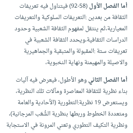
أما الفصل الأول
(58-92) فيتناول فيه تعريفات
الثقافة من بعدين :التعريفات السلوكية والتعريفات
المعيارية،ثم ينتقل لمفهوم الثقافة الشعبية وحدود
الدراسات الثقافية،ويحدد الثقافة الشعبية في
تعريفات ستة :المقبولة والمتبقية والجماهيرية
والاصيلة والمهيمنة ونهاية النخبوية،
أما الفصل الثاني
وهو الأطول، فيعرض فيه آليات
بناء نظرية للثقافة المعاصرة ومآلات تلك النظرية،
ويستعرض 19 نظرية:التطورية (الأحادية والعامة
ومتعددة الخطوط وربطها بنظرية الشُعَب المرجانية)،
ونظرية التكيف التطوري وتعني المرونة في الاستجابة