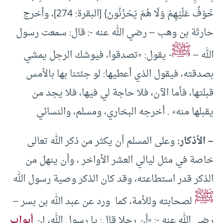
خَوْفٌ عَلَيْهِمْ وَلَا هُمْ يَحْزَنُونَ} [البقرة: 274]، وأخرج
حارثة بن وهب – رضي الله عنه -: قال: سمعت رسول
ﷺ
الله –
- يقول: «تصدقوا، فيوشك الرجل يمشي
بصدقته، فيقول الذي أعطيها: لو جئتنا بها بالأمس
قبلتها، فأما الآن، فلا حاجة لي فيها، فلا يجد من
يقبلها منه» . أخرجه البخاري، ومسلم، والنسائي
– الأذكار:
وعلى المسلم أن يكثر من ذكر الله تعالى
خاصة في مثل ليالي العشر الأواخر ، وأن ينهل من
الذكر قدر استطاعته، وقد كان الذكر وصية رسول الله
ﷺ
لصحابته وللأمة، كما ورد عن عبد الله بن بسر –
رضي الله عنه -: «أن رجلا قال: يا رسول الله، إن
أبواب