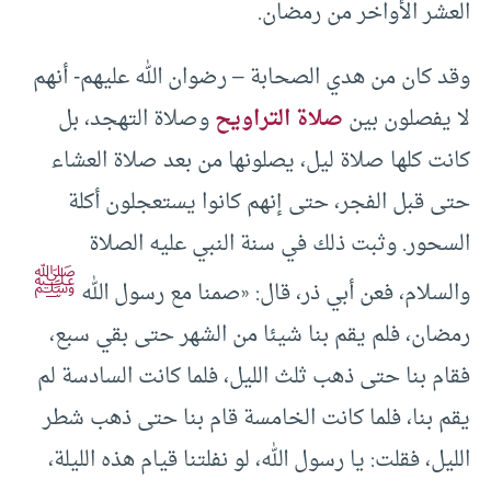
العشر الأواخر من رمضان.
وقد كان من هدي الصحابة – رضوان الله عليهم- أنهم
لا يفصلون بين
صلاة التراويح
وصلاة التهجد، بل
كانت كلها صلاة ليل، يصلونها من بعد صلاة العشاء
حتى قبل الفجر، حتى إنهم كانوا يستعجلون أكلة
السحور. وثبت ذلك في سنة النبي عليه الصلاة
ﷺ
والسلام، فعن ‌أبي ذر، قال: «صمنا مع رسول الله
رمضان، فلم يقم بنا شيئا من الشهر حتى بقي سبع،
فقام بنا حتى ذهب ثلث الليل، فلما كانت السادسة لم
يقم بنا، فلما كانت الخامسة قام بنا حتى ذهب شطر
الليل، فقلت: يا رسول الله، لو نفلتنا قيام هذه الليلة،