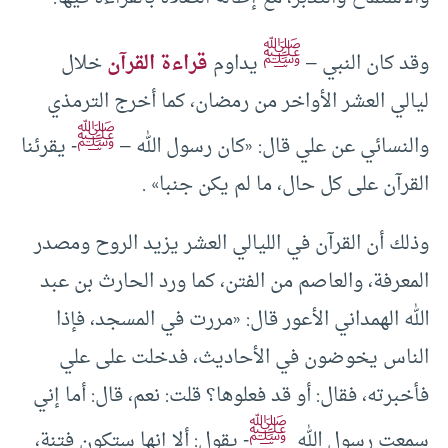
ﷺ
وقد كان النبي –
يداوم
قراءة القرآن
خلال
ليالي العشر الأواخر من رمضان، كما أخرج الترمذي
ﷺ
والنسائي عن علي قال: «كان رسول الله –
- يقرئنا
القرآن على كل حال، ما لم يكن جنبا» .
وذلك أن القرآن في الليالي العشر يزيد الروح ومصدر
المعرفة، والعاصم من الفتن، كما ورد الحارث بن عبد
الله الهمداني الأعور قال: «مررت في المسجد، فإذا
الناس يخوضون في الأحاديث، فدخلت على علي
فأخبرته، فقال: أو قد فعلوها؟ قلت: نعم، قال: أما إني
ﷺ
سمعت رسول الله
- يقول: ألا إنها ستكون فتنة،