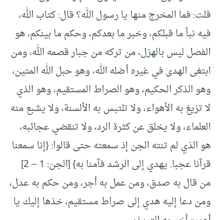
قلت: فما المخرج منها يا رسول الله؟ قال: كتاب الله،
فيه نبأ ما قبلكم، وخبر ما بعدكم، وحكم ما بينكم، هو
الفصل ليس بالهزل، من تركه من جبار قصمه الله، ومن
ابتغى الهدى في غيره أضله الله، وهو حبل الله المتين،
وهو الذكر الحكيم، وهو الصراط المستقيم، وهو الذي
لا تزيغ به الأهواء، ولا تلتبس به الألسنة، ولا يشبع منه
العلماء، ولا يخلق عن كثرة الرد، ولا تنقضي عجائبه،
هو الذي لم تنته الجن إذ سمعته حتى قالوا: {إنا سمعنا
قرآنا عجبا. يهدي إلى الرشد فآمنا به} [الجن: 1 – 2]
من قال به صدق، ومن عمل به أجر، ومن حكم به عدل،
ومن دعا إليه هدي إلى صراط مستقيم، خذها إليك يا