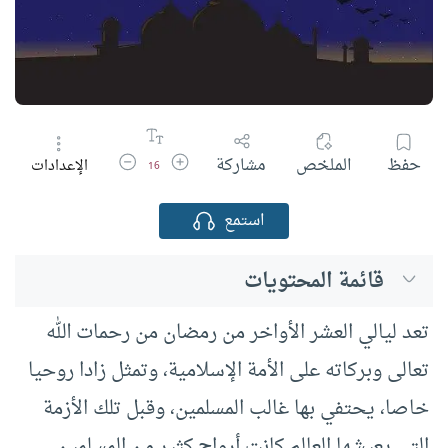
زيادة حجم الخط
تقليل حجم الخط
حفظ
الملخص
مشاركة
الإعدادات
16
استمع
قائمة المحتويات
تعد ليالي العشر الأواخر من رمضان من رحمات الله
تعالى وبركاته على الأمة الإسلامية، وتمثل زادا روحيا
خاصا، يحتفي بها غالب المسلمين، وقبل تلك الأزمة
التي يعيشها العالم كانت أرواح كثير من المسلمين