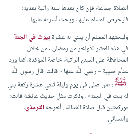
الصلاة جماعة، فإن كان بعدها سنة راتبة بعدية؛
فليحرص المسلم عليها، ويحث أسرته عليها.
وليجتهد المسلم أن يبني له عشرة
بيوت في الجنة
في هذه العشر الأواخر من رمضان ، من خلال
المحافظة على السنن الراتبة، خاصة المؤكدة، كما ورد
عنأم حبيبة – رضي الله عنها -: قالت: قال رسول الله
ﷺ
-
-: «من صلى في يوم وليلة ثنتي عشرة ركعة بني
له بيت في الجنة» . وذكرت مثل حديث عائشة قالت:
«وركعتين قبل صلاة الغداة» . أخرجه
الترمذي
،
والنسائي.