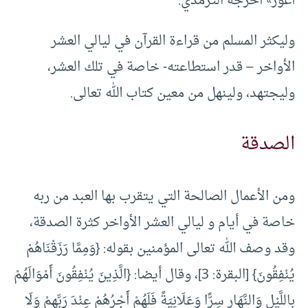
أعور» أخرجه الترمذي.
وليكثر المسلم من قراءة القرآن في ليالي العشر
الأواخر – قدر استطاعته- خاصة في تلك العشر،
وليجتهد، ولينهل من معين كتاب الله تعالى.
الصدقة
ومن الأعمال الصالحة التي يتقرب بها العبد من ربه
خاصة في أيام و ليالي العشر الأواخر كثرة الصدقة،
وقد وصف الله تعالى المؤمنين بقوله: {وَمِمَّا رَزَقْنَاهُمْ
يُنْفِقُونَ} [البقرة: 3]، وقال أيضا: {الَّذِينَ يُنْفِقُونَ أَمْوَالَهُمْ
بِاللَّيْلِ وَالنَّهَارِ سِرًّا وَعَلَانِيَةً فَلَهُمْ أَجْرُهُمْ عِنْدَ رَبِّهِمْ وَلَا