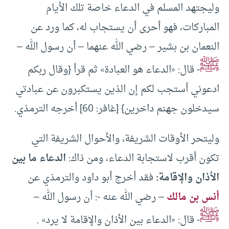
وليجتهد المسلم في الدعاء خاصة تلك الأيام
المباركات، فهو أحرى أن يستجاب له، كما ورد عن
النعمان بن بشير – رضي الله عنهما – أن رسول الله –
ﷺ
- قال: «الدعاء هو العبادة» ثم قرأ {وقال ربكم
ادعوني أستجب لكم إن الذين يستكبرون عن عبادتي
سيدخلون جهنم داخرين} [غافر: 60] أخرجه الترمذي.
وليتحر الأوقات الشريفة، والأحوال الشريفة التي
تكون أقرب لاستجابة الدعاء، ومن ذاك:
الدعاء ما بين
الأذان والإقامة:
فقد أخرج أبو داود والترمذي عن
أنس بن مالك
– رضي الله عنه -: أن رسول الله –
ﷺ
- قال: «الدعاء بين الأذان والإقامة لا يرد» .