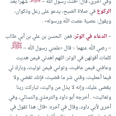
وفي أخرى، قال: «قنت رسول الله –
- شهرا بعد
الركوع
في صلاة الصبح، يدعو على رعل وذكوان،
ويقول: عصية عصت الله ورسوله» .
–
الدعاء في الوتر
:
فعن الحسن بن علي بن أبي طالب
ﷺ
– رضي الله عنهما -: قال «علمني رسول الله –
-
كلمات أقولهن في الوتر: اللهم اهدني فيمن هديت
وعافني فيمن عافيت، وتولني فيمن توليت، وبارك لي
فيما أعطيت، وقني شر ما قضيت، فإنك تقضي ولا
يقضى عليك، وإنه لا يذل من واليت، تباركت ربنا
وتعاليت» . أخرجه أبو داود والترمذي والنسائي، وفي
أخرى لأبي داود، وقال في آخره: «قال: هذا تقول في