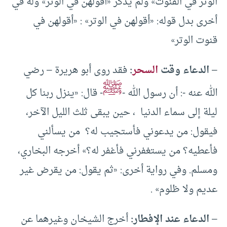
الوتر في القنوت» ولم يذكر «أقولهن في الوتر» وله في
أخرى بدل قوله: «أقولهن في الوتر» : «أقولهن في
قنوت الوتر»
–
الدعاء وقت
السحر
:
فقد روى أبو هريرة – رضي
ﷺ
الله عنه -: أن رسول الله -
- قال: «ينزل ربنا كل
ليلة إلى سماء الدنيا ، حين يبقى ثلث الليل الآخر،
فيقول: من يدعوني فأستجيب له؟ من يسألني
فأعطيه؟ من يستغفرني فأغفر له؟» أخرجه البخاري،
ومسلم. وفي رواية أخرى: «ثم يقول: من يقرض غير
عديم ولا ظلوم» .
–
الدعاء عند الإفطار:
أخرج الشيخان وغيرهما عن