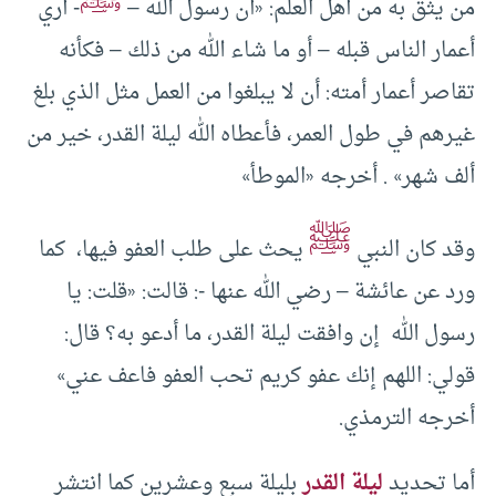
ﷺ
من يثق به من أهل العلم: «أن رسول الله –
- أري
أعمار الناس قبله – أو ما شاء الله من ذلك – فكأنه
تقاصر أعمار أمته: أن لا يبلغوا من العمل مثل الذي بلغ
غيرهم في طول العمر، فأعطاه الله ليلة القدر، خير من
ألف شهر» . أخرجه «الموطأ»
ﷺ
وقد كان النبي
يحث على طلب العفو فيها، كما
ورد عن عائشة – رضي الله عنها -: قالت: «قلت: يا
رسول الله إن وافقت ليلة القدر، ما أدعو به؟ قال:
قولي: اللهم إنك عفو كريم تحب العفو فاعف عني»
أخرجه الترمذي.
أما تحديد
ليلة القدر
بليلة سبع وعشرين كما انتشر