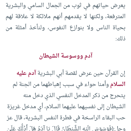
يعرض حياتهم في ثوب من الجمال السامي والبشرية
المترفعة، ولكنها لا يقدمهم أنهم ملائكة لا علاقة لهم
بحياة الناس ولا بنوازع النفوس، ولنأخذ أمثلة من
ذلك:
آدم ووسوسة الشيطان
إن القرآن حين عرض لقصة أبي البشرية
آدم عليه
السلام
وأمنا حواء في سبب إهباطهما من الجنة لم
يتحرج من ذكر المدخل النفسي الذي دخل منه
الشيطان إلى نفسيهما عليهما السلام، أي مدخل غريزة
حب البقاء الراسخة في فطرة النفس البشرية، قال عز
وجل:(فَوَسْوَسَ إِلَيْهِ الشَّيْطَانُ قَالَ يَا آدَمُ هَلْ أَدُلُّكَ عَلَىٰ