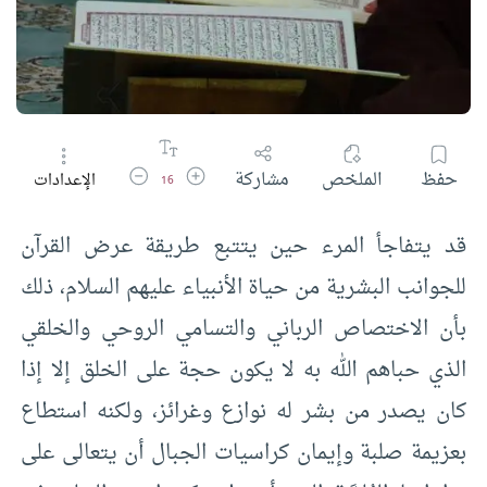
زيادة حجم الخط
تقليل حجم الخط
حفظ
الملخص
مشاركة
الإعدادات
16
قد يتفاجأ المرء حين يتتبع طريقة عرض القرآن
للجوانب البشرية من حياة الأنبياء عليهم السلام، ذلك
بأن الاختصاص الرباني والتسامي الروحي والخلقي
الذي حباهم الله به لا يكون حجة على الخلق إلا إذا
كان يصدر من بشر له نوازع وغرائز، ولكنه استطاع
بعزيمة صلبة وإيمان كراسيات الجبال أن يتعالى على