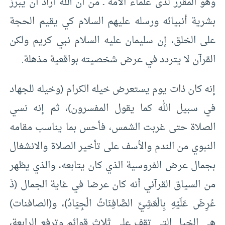
وهو المقرر لدى علماء الأمة ـ من أن الله أراد أن يبرز
بشرية أنبيائه ورسله عليهم السلام كي يقيم الحجة
على الخلق، إن سليمان عليه السلام نبي كريم ولكن
القرآن لا يتردد في عرض شخصيته بواقعية مذهلة.
إنه كان ذات يوم يستعرض خيله الكرام (وخيله للجهاد
في سبيل الله كما يقول المفسرون)، ثم إنه نسي
الصلاة حتى غربت الشمس، فأحس بما يناسب مقامه
النبوي من الندم والأسف على تأخير الصلاة والانشغال
بجمال عرض الفروسية الذي كان يتابعه، والذي يظهر
من السياق القرآني أنه كان عرضا في غاية الجمال (ذْ
عُرِضَ عَلَيْهِ بِالْعَشِيِّ الصَّافِنَاتُ الْجِيَادُ)، و(الصافنات)
هي الخيل التي تقف على ثلاث قوائم وترفع الرابعة،