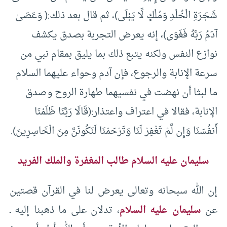
شَجَرَةِ الْخُلْدِ وَمُلْكٍ لَّا يَبْلَى)، ثم قال بعد ذلك:( وَعَصَىٰ
آدَمُ رَبَّهُ فَغَوَى)، إنه يعرض التجربة بصدق يكشف
نوازع النفس ولكنه يتبع ذلك بما يليق بمقام نبي من
سرعة الإنابة والرجوع، فإن آدم وحواء عليهما السلام
ما لبثا أن نهضت في نفسيهما طهارة الروح وصدق
الإنابة، فقالا في اعتراف واعتذار:(قَالَا رَبَّنَا ظَلَمْنَا
أَنفُسَنَا وَإِن لَّمْ تَغْفِرْ لَنَا وَتَرْحَمْنَا لَنَكُونَنَّ مِنَ الْخَاسِرِينَ).
سليمان عليه السلام
طالب المغفرة والملك الفريد
إن الله سبحانه وتعالى يعرض لنا في القرآن قصتين
عن
سليمان عليه السلام
، تدلان على ما ذهبنا إليه ـ