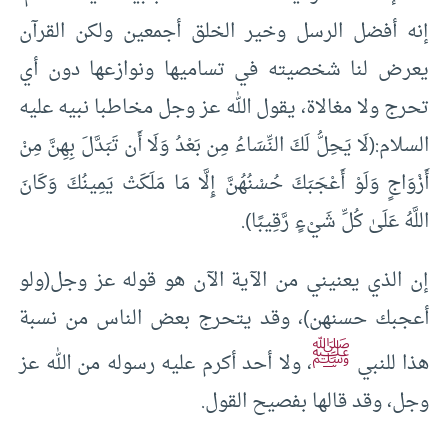
إنه أفضل الرسل وخير الخلق أجمعين ولكن القرآن
يعرض لنا شخصيته في تساميها ونوازعها دون أي
تحرج ولا مغالاة، يقول الله عز وجل مخاطبا نبيه عليه
السلام:(لَا يَحِلُّ لَكَ النِّسَاءُ مِن بَعْدُ وَلَا أَن تَبَدَّلَ بِهِنَّ مِنْ
أَزْوَاجٍ وَلَوْ أَعْجَبَكَ حُسْنُهُنَّ إِلَّا مَا مَلَكَتْ يَمِينُكَ وَكَانَ
اللَّهُ عَلَىٰ كُلِّ شَيْءٍ رَّقِيبًا).
إن الذي يعنيني من الآية الآن هو قوله عز وجل(ولو
أعجبك حسنهن)، وقد يتحرج بعض الناس من نسبة
ﷺ
هذا للنبي
، ولا أحد أكرم عليه رسوله من الله عز
وجل، وقد قالها بفصيح القول.