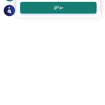
موافق
عن الكاتب
الشيخ أحمد البان
لديه 107 مقالة
بعض أعماله
“آيا صوفيا” حان الوصال
الظرفاء والشحاذون بين بغداد وباريس
الجرح الأندلسي في رواية موسم الهجرة إلى الشمال
تشريح الحداثوي العربي: الهزيمة المركبة
المزيد للكاتب