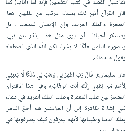
تفاصيل القصة في كتب التفسير) فإنه لما (أَنَابَ) كما
قال القرآن أتبع ذلك بدعاء مركب من طلبين؛ هما:
المغفرة والملك الفريد، وإن الإنسان ليعجب ـ بل
يستنكر أحيانا ـ أن يرى مثل هذا يذكر عن نبي،
يتصوره الناس ملَكًا لا بشرا، لكن الله الذي اصطفاه
يقول عنه ذلك.
قال سليمان:( قَالَ رَبِّ اغْفِرْ لِي وَهَبْ لِي مُلْكًا لَّا يَنبَغِي
لِأَحَدٍ مِّن بَعْدِي إِنَّكَ أَنتَ الْوَهَّابُ)، وفي هذا الاقتران
المعجز بين طلب المغفرة وطلب الملك الفريد في دعاء
نبي إشارة ظاهرة إلى أن المؤمنين هم أحق الناس
بملك الدنيا وطيباتها لأنهم يعرفون كيف يصرفونها في
مرضاة ربهم.