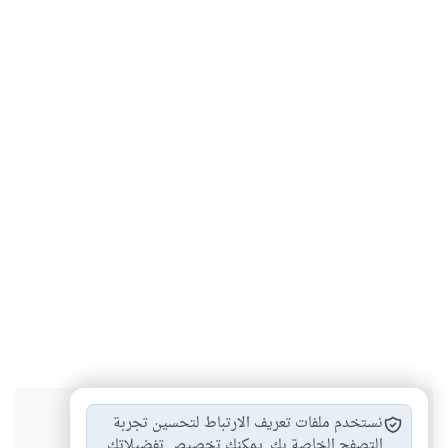
هل انتفعت بهذا المحتوى؟
نستخدم ملفات تعريف الارتباط لتحسين تجربة
التصفح الخاصة بك. يمكنك تخصيص تفضيلاتك.