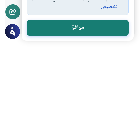
تخصيص
نعم
لا
موافق
عن الكاتب
عبدالله العمادي
لديه 237 مقالة
كاتب صحفي يحمل درجة الدكتوراة في الإعلام لديه عدة
مؤلفات في الإعلام والإدارة والتنمية الذاتية، يشغل منصب نائب
رئيس مجلس إدارة جمعية البلاغ الثقافية، وسبق له العمل
كرئيس تحرير موقع إسلام أون لاين. من خبراته السابقة : نائب
رئيس تحرير جريدة الشرق القطرية ومستشار إعلامي لوزير
التعليم الأسبق. من مؤلفاته : (منارات)، (أشياء يفعلها السعداء)،
(وضرب الله مثلا).