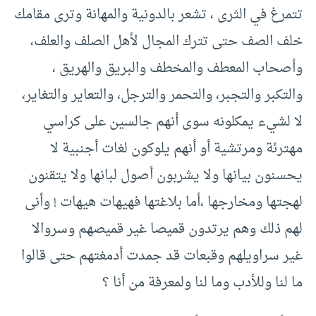
تتمرغ في الثرى ، تشعر بالدونية والمهانة وترى مقامك
خلف الصف حتى تترك المجال لأهل الصلف والعلف،
وأصحاب المعطف والمخطف والبريق والهريق ،
والتكبر والتجبر، والتحمر والترجل، والتعاير والتغاير،
لا لشيء يمكلونه سوى أنهم جالسين على كراسي
مهترئة ومرتشية أو أنهم يلوكون لغات أجنبية لا
يحسنون بيانها ولا يشربون أصول لبانها ولا يتقنون
لهجتها ومخارجها ،أما بلاغتها فهيهات هيهات ! وأنى
لهم ذلك وهم يرتدون قميصا غير قميصهم وسروالا
غير سراويلهم وقبعات قد جمدت أدمغتهم حتى قالوا
ما لنا وللأدب وما لنا ولمعرفة من أنا ؟