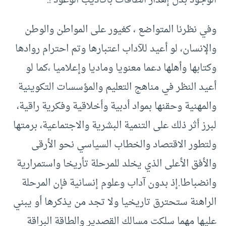
الوجود بدل إهدار الطاقات بأكاذيب الوعود !.
وفي نظرنا المتواضع ، كغيور على المواطن والوطن
والإنسان، لو أعيد للآداب اعتبارها وتم احترام روادها
وكتابها وأهلها دعما معنويا وماديا وإعلاميا ،كما لو
أعيد النظر في مناهج التعليم والمؤسسات التكوينية
والمهنية وحقنها بمواد أدبية وأخلاقية وفكرية راقية،
لبرز أثر ذلك على التنمية البشرية والاجتماعية، برمتها
ولتطور الاقتصاد والخطاب السياسي نحو الأرقى
والأفق الأعلى الذي يخلد للمرحلة تأريخا واستمرارية
وانضباطا.إذ بدون آداب وعلوم إنسانية فإن المرحلة
الراهنة ستحترق تاريخيا ولا تجد من يذكرها أو يبني
عليها مهما سلكت مسالك القصدير والطاقة البراقة