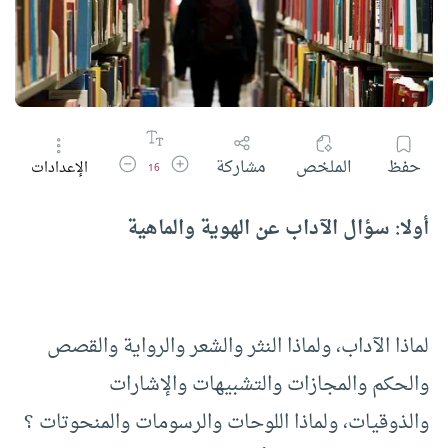
زيادة حجم الخط
تقليل حجم الخط
حفظ
الملخص
مشاركة
الإعدادات
16
أولا: سؤال الآداب عن الهوية والماهية
لماذا الآداب، ولماذا النثر والشعر والرواية والقصص
والحكم والمجازات والتشبيهات والإشارات
والذوقيات، ولماذا اللوحات والرسومات والمنحوتات ؟