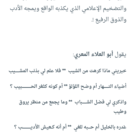
والتضخيم الإعلامي الذي يكذبه الواقع ويمجه الأدب
والذوق الرفيع !.
يقول
أبو العلاء المعري
:
خبريني ماذا كرهت من الشيب **
فلا علم لي بذنب المشـــــــيب
أضياء النــــــــهار أم وضح اللؤلؤ **
أم كونه كثغر الحـــــ
ــــــــــبيب ؟
واذكري لي فضل الشـــــــباب **
وما يجمع من منظر يروق
وطيب
غدره بالخليل أم حــــبه للغي **
أم أنه كــعيش الأديــــــــــــــب ؟