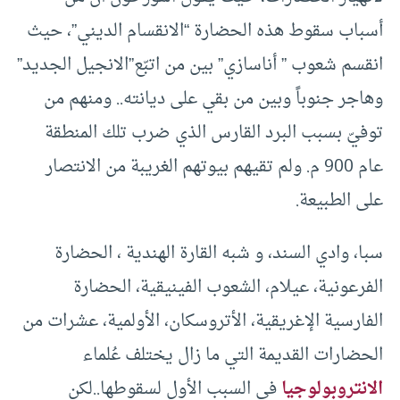
أسباب سقوط هذه الحضارة “الانقسام الديني”، حيث
انقسم شعوب ” أناسازي” بين من اتبّع”الانجيل الجديد”
وهاجر جنوباً وبين من بقي على ديانته.. ومنهم من
توفيّ بسبب البرد القارس الذي ضرب تلك المنطقة
عام 900 م. ولم تقيهم بيوتهم الغريبة من الانتصار
على الطبيعة.
سبا، وادي السند، و شبه القارة الهندية ، الحضارة
الفرعونية، عيلام، الشعوب الفينيقية، الحضارة
الفارسية الإغريقية، الأتروسكان، الأولمية، عشرات من
الحضارات القديمة التي ما زال يختلف عُلماء
الانتروبولوجيا
في السبب الأول لسقوطها..لكن