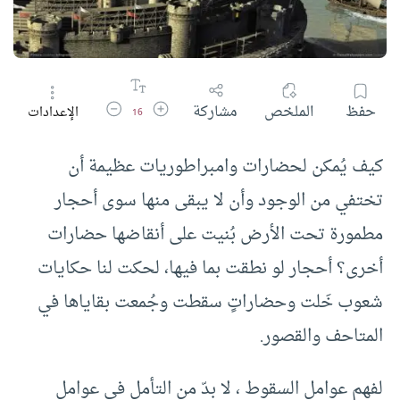
زيادة حجم الخط
تقليل حجم الخط
حفظ
الملخص
مشاركة
الإعدادات
16
كيف يُمكن لحضارات وامبراطوريات عظيمة أن
تختفي من الوجود وأن لا يبقى منها سوى أحجار
مطمورة تحت الأرض بُنيت على أنقاضها حضارات
أخرى؟ أحجار لو نطقت بما فيها، لحكت لنا حكايات
شعوب خَلت وحضاراتٍ سقطت وجُمعت بقاياها في
المتاحف والقصور.
لفهم عوامل السقوط ، لا بدّ من التأمل في عوامل