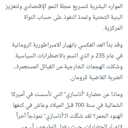
الموارد البشرية لتسريع عجلة النمو الإقتصادي ولتعزيز
البنية التحتية وتمددّ النفوذ على حساب النواة
المركزية.
وقد بدأ العد العكسي بانهيار الامبراطورية الرومانية
في عام 235 م الذي اتسم بالاضطرابات السياسية
وشكلت الهجمات الخارجية من القبائل المستعمرة.،
الضربة القاضية للرومان.
وماذا عن حضارة “أناسازي” التي تأسست في أميركا
الشمالية في سنة 700 قبل الميلاد وعاش في كنفها
الهنود الحمر؟ لقد شكّلت الـ”أناسازي” نموذجاً آخراً
لانهيار الحضارات، حيث يقول المؤرخون أن من