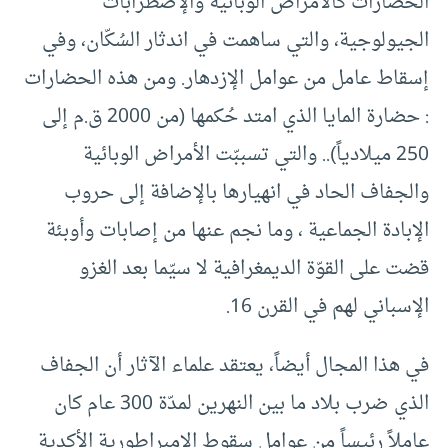
الحضارات كالأمراض الوبائية والإضطرابات
الجيولوجية، والتي ساهمت في اندثار السُكّان، وفي
إسقاط عامل من عوامل الإزدهار. ومن هذه الحضارات
: حضارة المايا الذي امتد حُكمها (من 2000 ق.م إلى
250 ميلادياً).. والتي تسببّت الأمراض الوبائية
والجفاف الحاد في انهيارها بالإضافة إلى حروب
الإبادة الجماعية ، وما نجم عنها من إصابات وأوبئة
قضت على القوّة الديمغرافية لا سيّما بعد الغزو
الإسباني لهم في القرن 16.
في هذا المجال أيضاً، يعتقد علماء الآثار أن الجفاف
الذي ضرب بلاد ما بين النهرين لمدّة 300 عام كان
عاملاً رئيساً من عوامل سقوط الإمبراطورية الأكدية