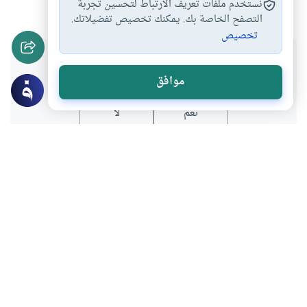
#
#
#
#
نستخدم ملفات تعريف الارتباط لتحسين تجربة
التصفح الخاصة بك. يمكنك تخصيص تفضيلاتك.
تخصيص
هل انتفعت بهذا المحتوى؟
موافق
نعم
لا
عن الكاتب
سحر ناصر
لديه 13 مقالة
بعض أعماله
أخطأوا فاستقالوا!