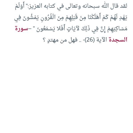
لقد قال الله سبحانه وتعالى في كتابه العزيز:” أَوَلَمْ
يَهْدِ لَهُمْ كَمْ أَهْلَكْنَا مِنْ قَبْلِهِمْ مِنَ الْقُرُونِ يَمْشُونَ فِي
مَسَاكِنِهِمْ إِنَّ فِي ذَلِكَ لآيَاتٍ أَفَلا يَسْمَعُونَ ” –
سورة
السجدة
الآية (26)- .. فهل من مهتدٍ ؟