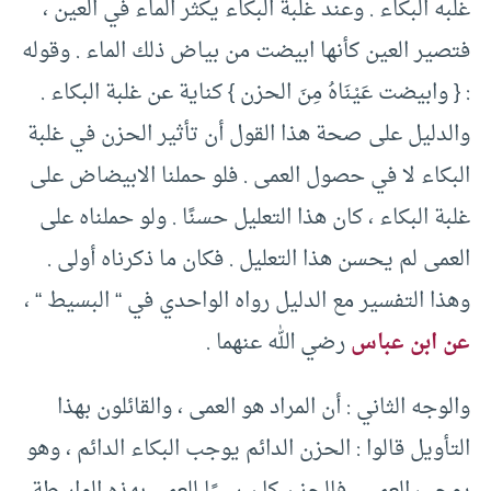
غلبه البكاء . وعند غلبة البكاء يكثر الماء في العين ،
فتصير العين كأنها ابيضت من بياض ذلك الماء . وقوله
: { وابيضت عَيْنَاهُ مِنَ الحزن } كناية عن غلبة البكاء .
والدليل على صحة هذا القول أن تأثير الحزن في غلبة
البكاء لا في حصول العمى . فلو حملنا الابيضاض على
غلبة البكاء ، كان هذا التعليل حسنًا . ولو حملناه على
العمى لم يحسن هذا التعليل . فكان ما ذكرناه أولى .
وهذا التفسير مع الدليل رواه الواحدي في “ البسيط “ ،
عن ابن عباس
رضي الله عنهما .
والوجه الثاني : أن المراد هو العمى ، والقائلون بهذا
التأويل قالوا : الحزن الدائم يوجب البكاء الدائم ، وهو
يوجب العمى ، فالحزن كان سببًا للعمى بهذه الواسطة ،