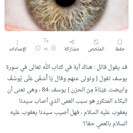
زيادة حجم الخط
تقليل حجم الخط
حفظ
الملخص
مشاركة
الإعدادات
16
قد يقول قائل : هناك آية في كتاب الله تعالى في سورة
يوسف تقول { وتولى عنهم وقال يَا أَسَفَى عَلَى يُوسُفَ
وابيضت عَيْنَاهُ مِنَ الحزن } يوسف :84 ، وهى تعنى أن
البكاء المتكرر هو سبب العمى الذي أصاب سيدنا
يعقوب عليه السلام ، فهل أصيب سيدنا يعقوب عليه
السلام بالعمي حقا؟