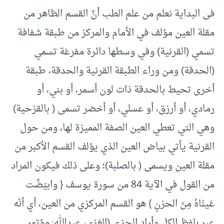
فى البداية نعلم من علم الطب أنَّ القسم الظاهر من
مقلة العين مؤلف في الأمام والمركز من طبقة شفافة
تسمي (القرنیة) وفي وسطها دائرة مفرغة تسمي
(الحدقة) ومن وراء الطبقة القرنية والحدقة، طبقة
أخرى تحيط بالحدقة ذات لون أسمر، أو بني، أو
رمادي، أو أرزق، أو عسلي، أو أخضر تسمى ( بالقزحية)
وهي التي تعطي العين الصفة المميزة لها، ومن حول
القرنية يأتي بياض العين الذي يؤلف القسم الأكبر من
مقلة العين ويسمى ( بالصلبة)؛ وعلى ذلك فيكون المراد
من القول في الآية 84 من سورة يوسف { وابیَضَّت
عَينَاهُ مِنَ الحزنِ } هو القسم المركزي من العين، أي أنّه
عبر بلفظ الكل وأراد الجزء. (الغزى، عبدالله: مؤتمر