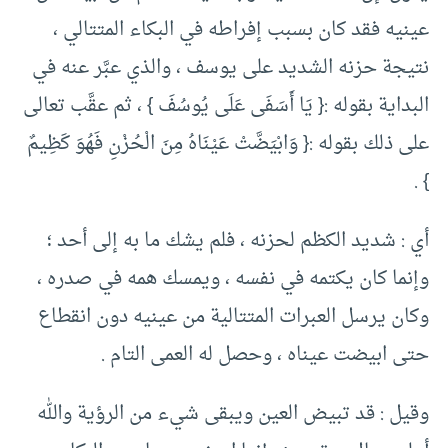
عينيه فقد كان بسبب إفراطه في البكاء المتتالي ،
نتيجة حزنه الشديد على يوسف ، والذي عبَّر عنه في
البداية بقوله :{ يَا أَسَفَى عَلَى يُوسُفَ } ، ثم عقَّب تعالى
على ذلك بقوله :{ وَابْيَضَّتْ عَيْنَاهُ مِنَ الْحُزْنِ فَهُوَ كَظِيمٌ
} .
أي : شديد الكظم لحزنه ، فلم يشك ما به إلى أحد ؛
وإنما كان يكتمه في نفسه ، ويمسك همه في صدره ،
وكان يرسل العبرات المتتالية من عينيه دون انقطاع
حتى ابيضت عيناه ، وحصل له العمى التام .
وقيل : قد تبيض العين ويبقى شيء من الرؤية والله