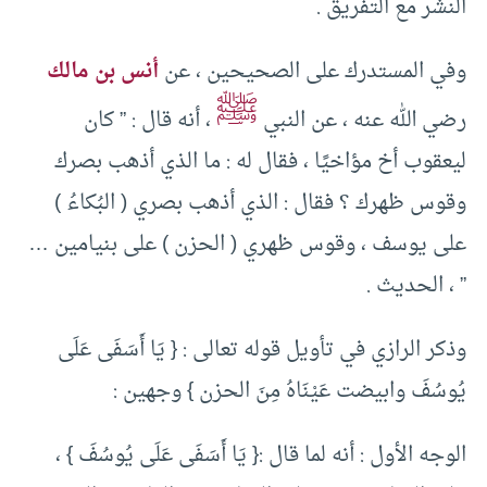
النشر مع التفريق .
وفي المستدرك على الصحيحين ، عن
أنس بن مالك
ﷺ
رضي الله عنه ، عن النبي
، أنه قال : ” كان
ليعقوب أخ مؤاخيًا ، فقال له : ما الذي أذهب بصرك
وقوس ظهرك ؟ فقال : الذي أذهب بصري ( البُكاءُ )
على يوسف ، وقوس ظهري ( الحزن ) على بنيامين …
” ، الحديث .
وذكر الرازي في تأويل قوله تعالى : { يَا أَسَفَى عَلَى
يُوسُفَ وابيضت عَيْنَاهُ مِنَ الحزن } وجهين :
الوجه الأول : أنه لما قال :{ يَا أَسَفَى عَلَى يُوسُفَ } ،