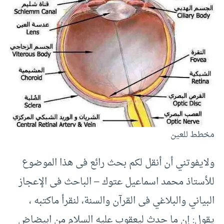
مخطط للعين
ولايفوتني أن أنقل لكم بحث رائع فى هذا الموضوع
للأستاذ محمد اسماعيل عتوك – الباحث فى الإعجاز
البياني والبلاغي فى القرآن والسنة، لنقرأ ماكتبه ،
يقول: إن ما حدث ليعقوب عليه السلام من ابيضاض