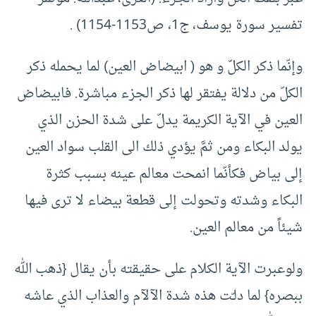
تفسير سورة يوسف، ج1، ص1153-1154) .
وإنّما ذكر الكلّ و هو ( ابيضاض العين) لما يحمله ذكر
الكلّ من دلالة يفتقر لها ذكر الجزء مباشرة. فابيضاض
العين في الآية الكريمة يدلّ على شدة الحزن الذي
يولد البكاء ومن ثمَّ يؤدي ذلك الى القلب سواد العين
إلى بياض فكأنّما انمحت معالم عينه بسبب كثرة
البكاء وشدته وتحولت إلى قطعة بيضاء لا ترى فيها
شيئاً من معالم العين.
ولوعبرت الآية الكلام على حقيقته بأن يقال {ذهب الله
ببصره} لما دلـّت هذه شدة الآلآم والعذاب الذي عاشه