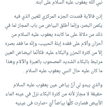
نبي الله يعقوب عليه السلام على ابنه.
إذن فالآية قصدت الجزء المركزي للعين الذي فيه
يكمن البصر، وإنّما أطلق البياض من باب المجاز لما في
ذلك من دلالة على ما كابده يعقوب عليه السلام من
أحزان وآلام على فقده إبنَهُ الحبيب، وإنّه ما فقد بصره
إلاّ من كثرة الحزن والبكاء عليه. فكأنّما ابيضاض العين
مرتبط بالبكاء الشديد المصحوب بالعبرة والآلام وهذا
ما كان عليه حال النبي يعقوب عليه السلام .
والذي یبدو لي أنَّ بياض عين يعقوب عليه السلام
حقيقة لا مجاز لأنه من كثرة البكاء نزل في عينه الماء
الأبيض فصارت كلُّها بياضاً أيْ «صارت فی عینیه