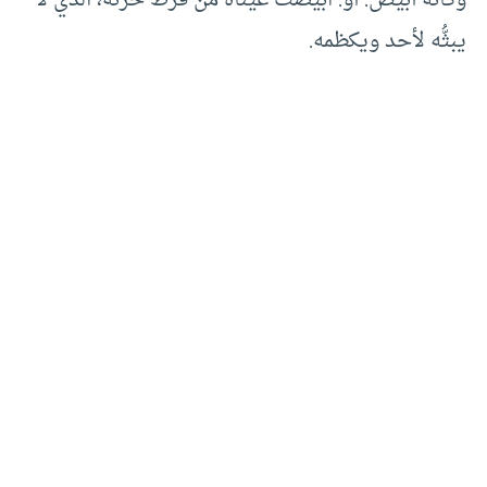
يبثُّه لأحد ويكظمه.