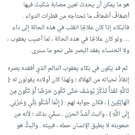
هو ما يمكن أن يحدث لعين مصابة سُكبتْ فيها
أضعَافُ أضْعافُ ما تحتاجه من قطرات الدواء .
فالبكاء إذا كان علاجًا انقلب في هذه الحالة إلى داء
… ولو كان علاجًا في هذه الحالة ، لما أصيب يعقوب ،
ولا الخنساء بفقد البصر على نحو ما سنرى.
ثم قد يكون في بكاء يعقوب الدائم الذي أفقده بصره
إنقاذٌ لحياته من الهلاك ؛ ولهذا كان أولاده يقولون له :{
تَاللَّهِ تَفْتَأُ تَذْكُرُ يُوسُفَ حَتَّى تَكُونَ حَرَضًا أَوْ تَكُونَ مِنَ
الْهَالِكِينَ } ، فكان جوابه لهم : { إِنَّمَا أَشْكُو بَثِّي وَحُزْنِي
إِلَى اللَّهِ } ، والبث أشدُّ الحزن ، سمِّيَ بذلك ؛ لأنه من
صعوبته لا يطيق الإنسان حمله ، فيبثه . والبثُّ هو