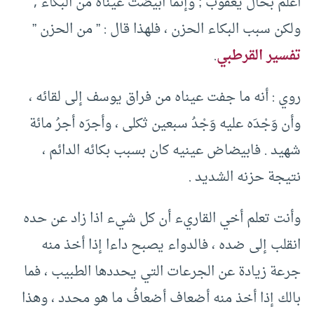
أعلم بحال يعقوب ; وإنما ابيضت عيناه من البكاء ,
ولكن سبب البكاء الحزن ، فلهذا قال : ” من الحزن ”
تفسير القرطبي
.
روي : أنه ما جفت عيناه من فراق يوسف إلى لقائه ،
وأن وَجْدَه عليه وَجْدُ سبعين ثكلى ، وأجرَه أجرُ مائة
شهيد . فابيضاض عينيه كان بسبب بكائه الدائم ،
نتيجة حزنه الشديد .
وأنت تعلم أخي القاريء أن كل شيء اذا زاد عن حده
انقلب إلى ضده ، فالدواء يصبح داءا إذا أخذ منه
جرعة زيادة عن الجرعات التي يحددها الطبيب ، فما
بالك إذا أخذ منه أضعاف أضعافُ ما هو محدد ، وهذا