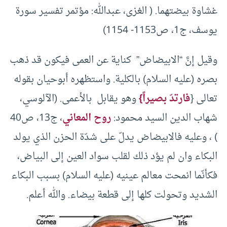
غشاوة بيضتهما. ( الغزى، عبدالله: مؤتمر تفسير سورة
يوسف، ج1، ص1153- 1154)
وقیل إنَّ “الابيضاض” کنایة عن العمى فیکون قد ذهب
بصره (عليه السلام) بالكلية. واستظهره أبوحيان بقوله
تعالى {
فارتدّ بصيراً}
وهو يقابل بالأعمى. (الآلوسي،
شهاب الدین السید محمود:
روح المعاني
، ج13، ص40
) ، وعليه فالابيضاض يدلّ على شدّة الحزن الذي يولد
البكاء وان لم يؤد ذلك لقلب سواد العين إلى البياض،
فكأنّما انمحت معالم عينيه (عليه السلام) بسبب البكاء
الشديد وتحولت كلها إلى قطعة بيضاء. والله أعلم.