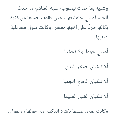
وشبيه بما حدث ليعقوب- عليه السلام- ما حدث
للخنساء في جاهليتها ، حين فقدت بصرها من كثرة
بكائها حزنًا على أخيها صخر . وكانت تقول مخاطبة
عينيها :
أعيني جودا، ولا تجمُـدا
ألا تبكيان لصخر الندى
ألا تبكيان الجري الجميل
ألا تبكيان الفتى السـيدا
وكانت تعزى نفسها بكثرة الباكين من حولها ، وتقول :