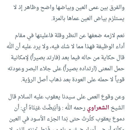
والفرق بين عمى العين وبياضها واضح وظاهر إذ لا
يستلزم بياض العين عماها بالمرة.
نعم لازمه ضعفها عن النظر وقلة فاعليتها في مقام
أداء الوظيفة فهذا مما لا شك فيه، ولا يرد عليه أن الله
قال حكاية من حاله فيما بعد (فارتد بصيراً) لإمكانية
حمل المعنى (ارتداده بصيراً) على جلاء البصر وعودته
قوياً لا حمله على العودة بعد ذهاب أصل الرؤية.
وعن وقوع العمى على سيدنا يعقوب عليه السلام قال
الشيخ
الشعراوي
رحمه الله : وَٱبْيَضَّتْ عَيْنَاهُ أي: أن
دموع يعقوب كثُرتْ حتى بَدا الجزء الأسود في العين
وكأنه أبيض. أو: ابيضتْ عيناه من فَرْط حُزنه، الذي لا