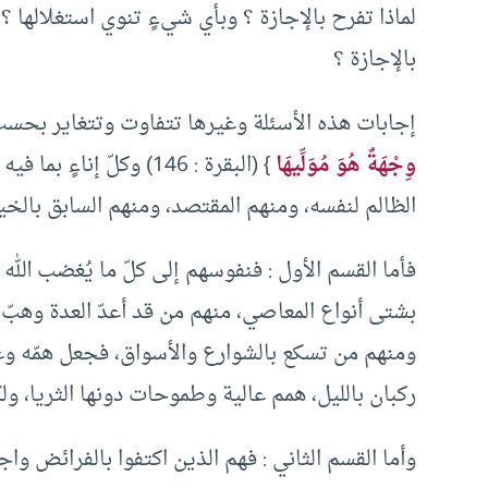
لماذا تفرح بالإجازة ؟ وبأي شيءٍ تنوي استغلالها 
بالإجازة ؟
إجابات هذه الأسئلة وغيرها تتفاوت وتتغاير بحسب
وِجْهَةٌ هُوَ مُوَلِّيهَا
} (البقرة : 146) وكلّ 
الظالم لنفسه، ومنهم المقتصد، ومنهم السابق بالخي
فأما القسم الأول : فنفوسهم إلى كلّ ما يُغضب الله
بشتى أنواع المعاصي، منهم من قد أعدّ العدة وهبّ 
ومنهم من تسكع بالشوارع والأسواق، فجعل همّه وغايت
ركبان بالليل، همم عالية وطموحات دونها الثريا، و
وأما القسم الثاني : فهم الذين اكتفوا بالفرائض و