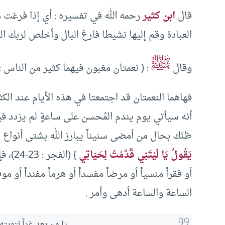
قال
ابن كثير
رحمه الله في تفسيره : أي إذا فرغت م
العبادة وقم إليها نشيطا فارغ البال وأخلص لربك الن
ﷺ
وقال
: ( نعمتان مغبون فيهما كثير من الناس : 
فهاهما النعمتان قد اجتمعتا في هذه الأيام عند الكثير
أنه سيأتي يوم يندم المُحسن على ساعةٍ لم يزدد في
ظنّك بحال من أمضى سنيناً يبارز الله بشتى أنواع 
يَقُولُ يَا لَيْتَنِي قَدَّمْتُ لِحَيَاتِي
} (ال
أو فقراً منسياً أو مرضاً مفسداً أو هرماً مفنداً أو 
الساعة والساعة أدهى وأمر .
يا من يعد غداً لتوبته