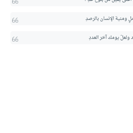
لٍ ومنية الإنسان بالرصدِ
 ولعلّ يومك آخر العددِ