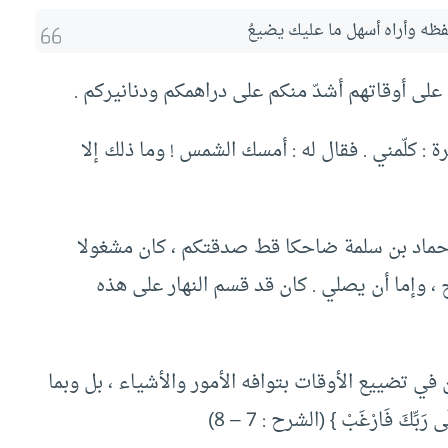
حفظه وأراه أسهل ما عليك يضيعُ
ا على أوقاتهم أشدّ منكم على دراهمكم ودنانيركم .
 : كلّمني . فقال له : أمسك الشمس ! وما ذلك إلا
 حماد بن سلمة ضاحكا قط صدقتكم ، كان مشغولا
بح ، وإما أن يصلي . كان قد قسم النهار على هذه
 في تضييع الأوقات بتوافه الأمور والأشياء ، بل وبما
بِّكَ فَارْغَبْ } (الشرح : 7 – 8)