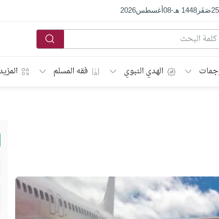
25
صَفَر
1448 هـ
-
08
أغسطس
2026
جمات
الهدي النبوي
فقه المسلم
المزيد