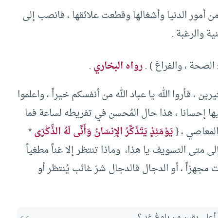
ن أمور الدنيا وأشغالها وقطعت علائقها ، فانصب إلى
ية والرغبة .
الصحة ، والفراغ ) .
رواه البخاري
.
ين ، فأروا الله يا عباد الله من أنفسكم خيراً ، واعلموا
ها إحسانا ، هذا حال المُحسن في تفريطه لساعة فما
المعاصي ، {
يَوْمَئِذٍ يَتَذَكَّرُ الإِنسَانُ وَأَنَّى لَهُ الذِّكْرَى
*
فجر : 23-24)، فإلى متى التسويف يا هذا، وماذا تنتظر إلا غناً مطغياً
موت مجهزاً ، أو الدجال فالدجال شرّ غائب يُنتظر أو
 أعلى يقين من بلوغ غدِ ؟