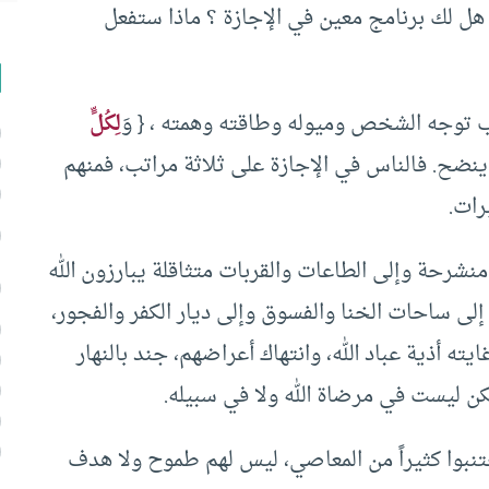
؟ هل لك برنامج معين في الإجازة ؟ ماذا ستفعل
 توجه الشخص وميوله وطاقته وهمته ، { وَ
لِكُلٍّ
إناءٍ بما فيه ينضح. فالناس في الإجازة على ثلاثة مراتب، فمنهم
رات.
 منشرحة وإلى الطاعات والقربات متثاقلة يبارزون الله
إلى ساحات الخنا والفسوق وإلى ديار الكفر والفجور،
ه أذية عباد الله، وانتهاك أعراضهم، جند بالنهار
لكن ليست في مرضاة الله ولا في سبيله.
اجتنبوا كثيراً من المعاصي، ليس لهم طموح ولا هدف