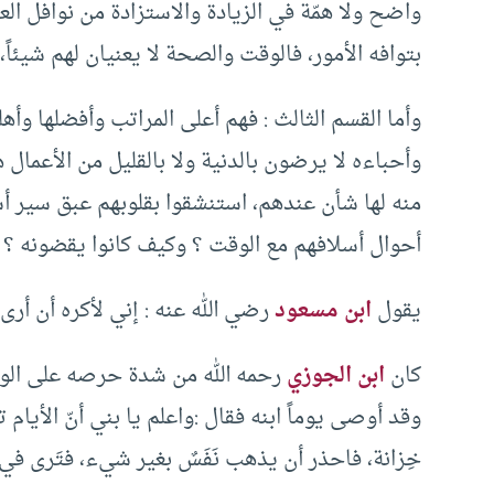
واضح ولا همّة في الزيادة والاستزادة من نوافل ا
بتوافه الأمور، فالوقت والصحة لا يعنيان لهم شيئاً،
وأما القسم الثالث : فهم أعلى المراتب وأفضلها وأهل
وأحباءه لا يرضون بالدنية ولا بالقليل من الأعمال ه
منه لها شأن عندهم، استنشقوا بقلوبهم عبق سير أسل
أحوال أسلافهم مع الوقت ؟ وكيف كانوا يقضونه ؟ 
يقول
ابن مسعود
رضي الله عنه : إني لأكره أن أرى 
كان
ابن الجوزي
رحمه الله من شدة حرصه على الوق
وقد أوصى يوماً ابنه فقال :واعلم يا بني أنّ الأيام
خِزانة، فاحذر أن يذهب نَفَسٌ بغير شيء، فتَرى في ال