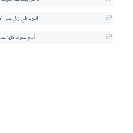
المرء في زللٍ على أم
أيام عمرك كلها عدد