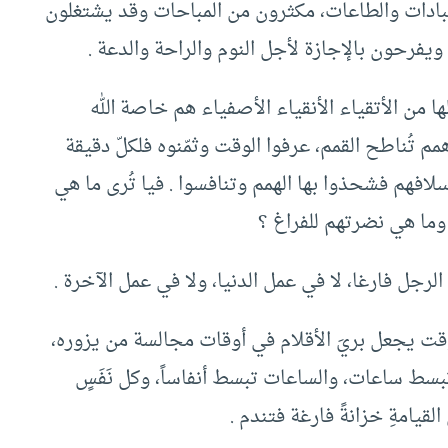
لعبادات والطاعات، مكثرون من المباحات وقد يشتغلون
 ويفرحون بالإجازة لأجل النوم والراحة والدعة .
ها من الأتقياء الأنقياء الأصفياء هم خاصة الله
مم تُناطح القمم، عرفوا الوقت وثمّنوه فلكلّ دقيقة
افهم فشحذوا بها الهمم وتنافسوا . فيا تُرى ما هي
وما هي نضرتهم للفراغ ؟
الرجل فارغا، لا في عمل الدنيا، ولا في عمل الآخرة .
ت يجعل بريَ الأقلام في أوقات مجالسة من يزوره،
 تبسط ساعات، والساعات تبسط أنفاساً، وكل نَفَسٍ
قيامةِ خزانةً فارغة فتندم .