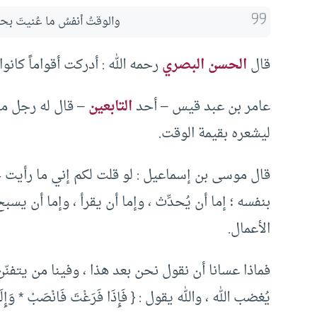
والوقتُ أنفسُ ما عُنيتَ ب
قال
الحسن البصري
رحمه الله : أدركت أقواماً كانو
عامر بن عبد قيس – أحد
التابعين
– قال له رجل مرة
ليشعره بقيمة الوقت.
قال موسى بن إسماعيل : لو قلت لكم إني ما رأيت
بنفسه ؛ إما أن يُحدِّث ، وإما أن يقرأ ، وإما أن يس
الأعمال.
فماذا عسانا أن نقول نحن بعد هذا ، وفينا من يتفنّن
يُغضب الله ، والله يقول : { فَإِذَا فَرَغْتَ فَانْصَبْ * وَإِلَى رَ