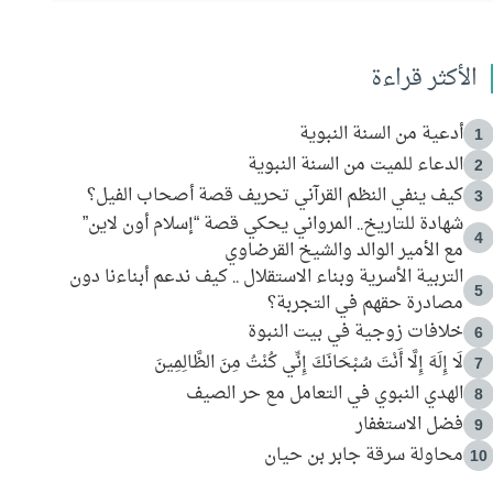
الأكثر قراءة
أدعية من السنة النبوية
1
الدعاء للميت من السنة النبوية
2
كيف ينفي النظم القرآني تحريف قصة أصحاب الفيل؟
3
شهادة للتاريخ.. المرواني يحكي قصة “إسلام أون لاين”
4
مع الأمير الوالد والشيخ القرضاوي
التربية الأسرية وبناء الاستقلال .. كيف ندعم أبناءنا دون
5
مصادرة حقهم في التجربة؟
خلافات زوجية في بيت النبوة
6
لَا إِلَهَ إِلَّا أَنْتَ سُبْحَانَكَ إِنِّي كُنْتُ مِنَ الظَّالِمِينَ
7
الهدي النبوي في التعامل مع حر الصيف
8
فضل الاستغفار
9
محاولة سرقة جابر بن حيان
10