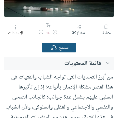
زيادة حجم الخط
تقليل حجم الخط
حفظ
مشاركة
الإعدادات
16
استمع
قائمة المحتويات
من أبرز التحديات التي تواجه الشباب والفتيات في
هذا العصر مشكلة الإدمان بأنواعه؛ إذ إن تأثيرها
السلبي عليهم يشمل عدة جوانب؛ كالجانب الصحي
والنفسي والاجتماعي والعقلي والسلوكي، ولأن الشباب
في هذه الفترة يمرون بعدد من المتغيرات الهرمونية