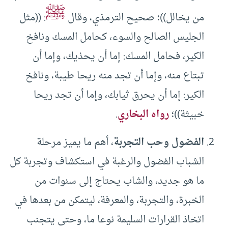
ﷺ
من يخالل))؛ صحيح الترمذي، وقال
: ((مثل
الجليس الصالح والسوء، كحامل المسك ونافخ
الكير، فحامل المسك: إما أن يحذيك، وإما أن
تبتاع منه، وإما أن تجد منه ريحا طيبة، ونافخ
الكير: إما أن يحرق ثيابك، وإما أن تجد ريحا
خبيثة))؛
رواه البخاري
.
الفضول وحب التجربة
، أهم ما يميز مرحلة
الشباب الفضول والرغبة في استكشاف وتجربة كل
ما هو جديد، والشاب يحتاج إلى سنوات من
الخبرة، والتجربة، والمعرفة، ليتمكن من بعدها في
اتخاذ القرارات السليمة نوعا ما، وحتى يتجنب