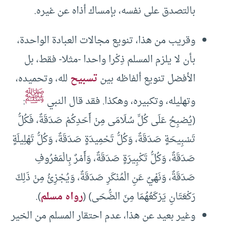
بالتصدق على نفسه، بإمساك أذاه عن غيره.
وقريب من هذا، تنويع مجالات العبادة الواحدة،
بأن لا يلزم المسلم ذِكْرا واحدا -مثلا- فقط، بل
الأفضل تنويع ألفاظه بين
تسبيح
لله، وتحميده،
ﷺ
وتهليله، وتكبيره، وهكذا. فقد قال النبي
:
(يُصْبِحُ عَلَى كُلِّ سُلَامَى مِنْ أَحَدِكُمْ صَدَقَةٌ، فَكُلُّ
تَسْبِيحَةٍ صَدَقَةٌ، وَكُلُّ تَحْمِيدَةٍ صَدَقَةٌ، وَكُلُّ تَهْلِيلَةٍ
صَدَقَةٌ، وَكُلُّ تَكْبِيرَةٍ صَدَقَةٌ، وَأَمْرٌ بِالْمَعْرُوفِ
صَدَقَةٌ، وَنَهْيٌ عَنِ الْمُنْكَرِ صَدَقَةٌ، وَيُجْزِئُ مِنْ ذَلِكَ
رَكْعَتَانِ يَرْكَعُهُمَا مِنَ الضُّحَى) (
رواه مسلم
).
وغير بعيد عن هذا، عدم احتقار المسلم من الخير