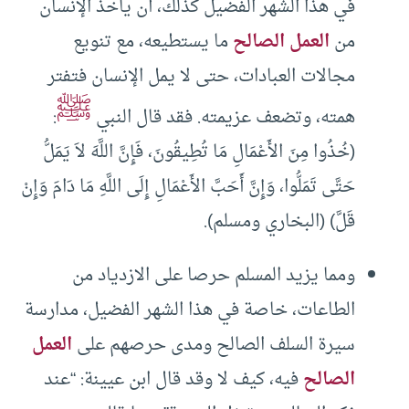
في هذا الشهر الفضيل كذلك، أن يأخذ الإنسان
من
العمل الصالح
ما يستطيعه، مع تنويع
مجالات العبادات، حتى لا يمل الإنسان فتفتر
ﷺ
همته، وتضعف عزيمته. فقد قال النبي
:
(خُذُوا مِنَ الأَعْمَالِ مَا تُطِيقُونَ، فَإِنَّ اللَّهَ لاَ يَمَلُّ
حَتَّى تَمَلُّوا، وَإِنَّ أَحَبَّ الأَعْمَالِ إِلَى اللَّهِ مَا دَامَ وَإِنْ
قَلَّ) (البخاري ومسلم).
ومما يزيد المسلم حرصا على الازدياد من
الطاعات، خاصة في هذا الشهر الفضيل، مدارسة
سيرة السلف الصالح ومدى حرصهم على
العمل
الصالح
فيه، كيف لا وقد قال ابن عيينة: “عند