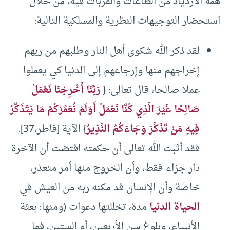
همه الازدياد من الطاعات والقربات فيه، من خلال
استحضار التوجيهات النظرية والمسلكية التالية:
لقد ذكر الله شكوى أهل النار وطلبهم من ربهم
إخراجهم منها وإرجاعهم إلى الدنيا كي يعملوا
عملا صالحا، قال تعالى: {
رَبَّنَا أَخْرِجْنَا نَعْمَلْ
صَالِحًا غَيْرَ الَّذِي كُنَّا نَعْمَلُ أَوَلَمْ نُعَمِّرْكُمْ مَا يَتَذَكَّرُ
فِيهِ مَنْ تَذَكَّرَ وَجَاءَكُمُ النَّذِيرُ
} الآية [فاطر،37].
فقد أثبت الله تعالى أن حكمته اقتضت أن الآخرة
دار جزاء فقط، وأن الخروج منها أمر متعذر،
خاصة وأن الإنسان قد مكنه ربه من العيش في
الحياة الدنيا
مدة، تخللتها دعوات (ومنها: بعثة
الأنبياء، وبلوغ سن الأربعين، أو الستين، فما