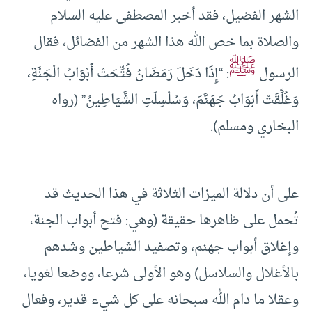
الشهر الفضيل، فقد أخبر المصطفى عليه السلام
والصلاة بما خص الله هذا الشهر من الفضائل، فقال
ﷺ
الرسول
: “إِذَا دَخَلَ رَمَضَانُ فُتِّحَتْ أَبْوَابُ الْجَنَّةِ،
وَغُلِّقَتْ أَبْوَابُ جَهَنَّمَ، وَسُلْسِلَتِ الشَّيَاطِينُ” (رواه
البخاري ومسلم).
على أن دلالة الميزات الثلاثة في هذا الحديث قد
تُحمل على ظاهرها حقيقة (وهي: فتح أبواب الجنة،
وإغلاق أبواب جهنم، وتصفيد الشياطين وشدهم
بالأغلال والسلاسل) وهو الأولى شرعا، ووضعا لغويا،
وعقلا ما دام الله سبحانه على كل شيء قدير، وفعال