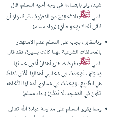
شيئا، ولو بابتسامة في وجه أخيه المسلم، قال
ﷺ
النبي
: (لَا تَحْقِرَنَّ مِنَ الْمَعْرُوفِ شَيْئًا، وَلَوْ أَنْ
تَلْقَى أَخَاكَ بِوَجْهٍ طَلْقٍ) (رواه مسلم).
وبالمقابل، يجب على المسلم عدم الاستهتار
بالمخالفات الشرعية مهما كانت يسيرة، فقد قال
ﷺ
النبي
: (عُرِضَتْ عَلَيَّ أَعْمَالُ أُمَّتِي حَسَنُهَا
وَسَيِّئُهَا، فَوَجَدْتُ فِي مَحَاسِنِ أَعْمَالِهَا الْأَذَى يُمَاطُ
عَنِ الطَّرِيقِ، وَوَجَدْتُ فِي مَسَاوِي أَعْمَالِهَا النُّخَاعَةَ
تَكُونُ فِي الْمَسْجِدِ، لَا تُدْفَنُ) (رواه مسلم).
ومما يقوي المسلم على مداومة عبادة الله تعالى