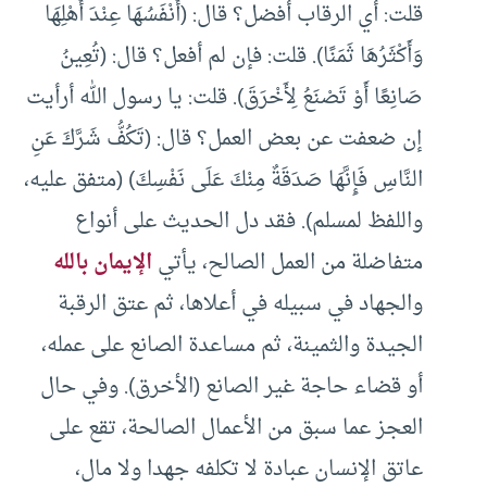
قلت: أي الرقاب أفضل؟ قال: (أَنْفَسُهَا عِنْدَ أَهْلِهَا
وَأَكْثَرُهَا ثَمَنًا). قلت: فإن لم أفعل؟ قال: (تُعِينُ
صَانِعًا أَوْ تَصْنَعُ لِأَخْرَقَ). قلت: يا رسول الله أرأيت
إن ضعفت عن بعض العمل؟ قال: (تَكُفُّ شَرَّكَ عَنِ
النَّاسِ فَإِنَّهَا صَدَقَةٌ مِنْكَ عَلَى نَفْسِكَ) (متفق عليه،
واللفظ لمسلم). فقد دل الحديث على أنواع
متفاضلة من العمل الصالح، يأتي
الإيمان بالله
والجهاد في سبيله في أعلاها، ثم عتق الرقبة
الجيدة والثمينة، ثم مساعدة الصانع على عمله،
أو قضاء حاجة غير الصانع (الأخرق). وفي حال
العجز عما سبق من الأعمال الصالحة، تقع على
عاتق الإنسان عبادة لا تكلفه جهدا ولا مال،