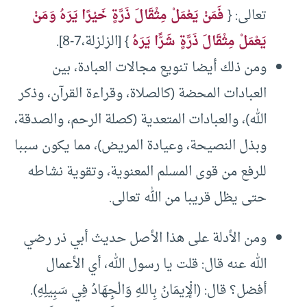
تعالى: {
فَمَنْ يَعْمَلْ مِثْقَالَ ذَرَّةٍ خَيْرًا يَرَهُ وَمَنْ
يَعْمَلْ مِثْقَالَ ذَرَّةٍ شَرًّا يَرَهُ
} [الزلزلة،7-8].
ومن ذلك أيضا تنويع مجالات العبادة، بين
العبادات المحضة (كالصلاة، وقراءة القرآن، وذكر
الله)، والعبادات المتعدية (كصلة الرحم، والصدقة،
وبذل النصيحة، وعيادة المريض)، مما يكون سببا
للرفع من قوى المسلم المعنوية، وتقوية نشاطه
حتى يظل قريبا من الله تعالى.
ومن الأدلة على هذا الأصل حديث أبي ذر رضي
الله عنه قال: قلت يا رسول الله، أي الأعمال
أفضل؟ قال: (الْإِيمَانُ بِاللهِ وَالْجِهَادُ فِي سَبِيلِهِ).