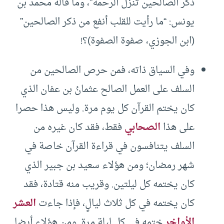
ذكر الصالحين تنزل الرحمة”، وما قاله محمد بن
يونس: “ما رأيت للقلب أنفع من ذكر الصالحين”
(ابن الجوزي، صفوة الصفوة)؟!
وفي السياق ذاته، فمن حرص الصالحين من
السلف على العمل الصالح عثمانُ بن عفان الذي
كان يختم القرآن كل يوم مرة. وليس هذا حصرا
على هذا
الصحابي
فقط، فقد كان غيره من
السلف يتنافسون في قراءة القرآن خاصة في
شهر رمضان؛ ومن هؤلاء سعيد بن جبير الذي
كان يختمه كل ليلتين. وقريب منه قتادة، فقد
كان يختمه في كل ثلاث ليالٍ، فإذا جاءت
العشر
الأواخر
ختمه في كل ليلة مرة. ومن هؤلاء أيضا