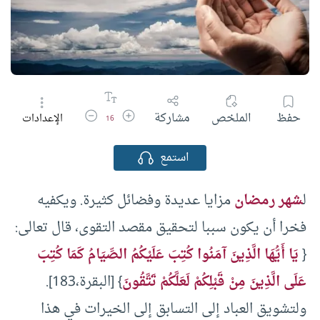
زيادة حجم الخط
تقليل حجم الخط
حفظ
الملخص
مشاركة
الإعدادات
16
استمع
ل
شهر رمضان
مزايا عديدة وفضائل كثيرة. ويكفيه
فخرا أن يكون سببا لتحقيق مقصد التقوى، قال تعالى:
{
يَا أَيُّهَا الَّذِينَ آمَنُوا كُتِبَ عَلَيْكُمُ الصِّيَامُ كَمَا كُتِبَ
عَلَى الَّذِينَ مِنْ قَبْلِكُمْ لَعَلَّكُمْ تَتَّقُونَ
} [البقرة،183].
ولتشويق العباد إلى التسابق إلى الخيرات في هذا