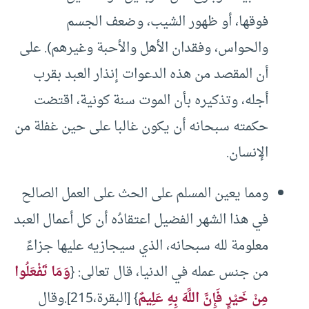
فوقها، أو ظهور الشيب، وضعف الجسم
والحواس، وفقدان الأهل والأحبة وغيرهم). على
أن المقصد من هذه الدعوات إنذار العبد بقرب
أجله، وتذكيره بأن الموت سنة كونية، اقتضت
حكمته سبحانه أن يكون غالبا على حين غفلة من
الإنسان.
ومما يعين المسلم على الحث على العمل الصالح
في هذا الشهر الفضيل اعتقادُه أن كل أعمال العبد
معلومة لله سبحانه، الذي سيجازيه عليها جزاءً
من جنس عمله في الدنيا، قال تعالى: {
وَمَا تَفْعَلُوا
مِنْ خَيْرٍ فَإِنَّ اللَّهَ بِهِ عَلِيمٌ
} [البقرة،215].وقال