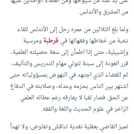
على يد عدد من شيوخها ومن العلماء الوافدين عليها
من المشرق والأندلس.
ولما بلغ الثلاثين من عمره رحل إلى الأندلس للقاء
نخبة من حُفاظها وفقهائها في
قرطبة
ومرسية
وإشبيلية، حتى إذا اطمأن إلى سعة حصيلته العلمية،
قرر العودة إلى سبتة لتولي مهام التدريس والتأليف،
ثم القضاء الذي اجتهد في النهوض بمسؤولياته حتى
اشتهر بين الناس بحزمه وعدله، وصلابته في الدفاع
عن الحق. فصار لقبا لا يفارقه رغم عطائه العلمي
الزاخر في علوم الحديث واللغة والفقه.
تميز القاضي بعقلية نقدية تناقش وتفاوض، ولا تهدأ