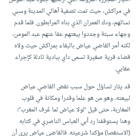
في مراكش، حيث تمت تصفية أهالي المدينة وسبي
نسائهم، ودك العمران الذي بناه المرابطون. فلما قدم
وجهاء سبتة وجددوا بيعتهم عفا عنهم عبد المومن،
لكنه أمر القاضي عياض بالبقاء بمراكش حيث ولاه
قضاء قرية صغيرة تسمى داي ببادية تادلة كإجراء
عقابي.
قد يثار تساؤل حول سبب نقض القاضي عياض
لبيعته، وهو من هو علما وقدرا ومكانة في قلوب
المغاربة، حتى قيل “لولا عياض لما عُرف المغرب”؛
وهنا يستوقفنا رد أبي العباس الناصري في كتابه
(الاستقصا) مؤكدا شرعيته. فالقاضي عياض يرى أن