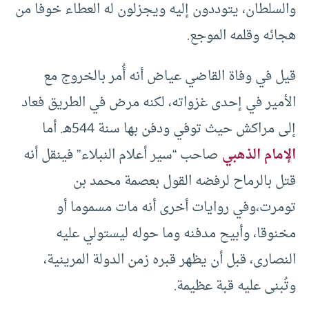
والسلطان، يتوددون إليه ويجزلون له العطاء خوفا من
هجائه وقلمه الموجع.
قيل في وفاة القاضي عياض أنه أُمر بالخروج مع
الأمير في إحدى غزواته، لكنه مرض في الطريق فعاد
إلى مراكش حيث توفي ودفن بها سنة 544هـ. أما
الإمام الذهبي
صاحب “سير أعلام النبلاء” فينقل أنه
قتل بالرماح لرفضه القول بعصمة محمد بن
تومرت،وفي روايات أخرى أنه مات مسموما أو
مخنوقا، وأبيح مدفنه وما حوله ليستولي عليه
النصارى، قبل أن يظهر قبره زمن الدولة المرينية،
وتُبنى عليه قبة عظيمة.