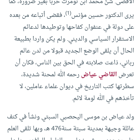
الأقصى. شنّ محمد ابن تومرت حربا بغير ضرورة، كما
(1)
يرى الدكتور حسين مؤنس
، فقضى أتباعه من بعده
على دولة في عنفوان كفاحها وتوطيدها لدعائم
الاستقرار السياسي والديني. ولم يكن واردا بطبيعة
الحال أن يلقى الوضع الجديد قبولا من لدن عالم
رباني، ذاعت صلابته في الحق بين الناس، فكان أن
تعرض
القاضي عياض
رحمه الله لمحنة شديدة،
سطرتها كتب التاريخ في ديوان علماء عاملين، لا
تأخذهم في الله لومة لائم.
ولد عياض بن موسى اليحصبي السبتي ونشأ في كنف
عائلة وجيهة بمدينة سبتة سنة476 هـ، وبها تلقى العلم