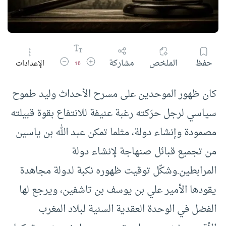
زيادة حجم الخط
تقليل حجم الخط
حفظ
الملخص
مشاركة
الإعدادات
16
كان ظهور الموحدين على مسرح الأحداث وليد طموح
سياسي لرجل حرّكته رغبة عنيفة للانتفاع بقوة قبيلته
مصمودة وإنشاء دولة، مثلما تمكن عبد الله بن ياسين
من تجميع قبائل صنهاجة لإنشاء دولة
المرابطين.وشكّل توقيت ظهوره نكبة لدولة مجاهدة
يقودها الأمير علي بن يوسف بن تاشفين، ويرجع لها
الفضل في الوحدة العقدية السنية لبلاد المغرب