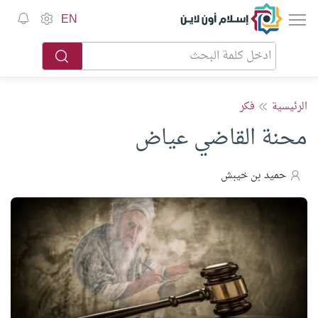
إسلام أون لاين
EN
الرئيسية
فكر
محنة القاضي عياض
حميد بن خيبش