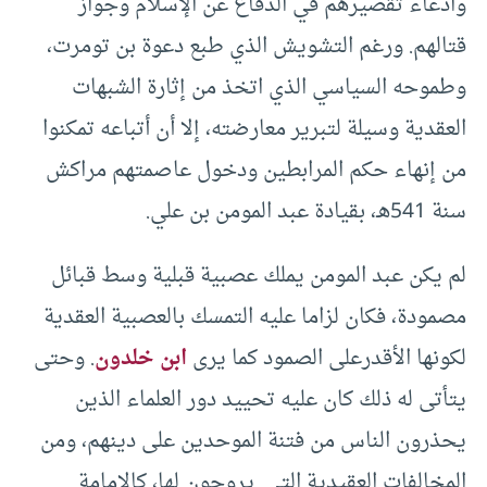
وادعاء تقصيرهم في الدفاع عن الإسلام وجواز
قتالهم. ورغم التشويش الذي طبع دعوة بن تومرت،
وطموحه السياسي الذي اتخذ من إثارة الشبهات
العقدية وسيلة لتبرير معارضته، إلا أن أتباعه تمكنوا
من إنهاء حكم المرابطين ودخول عاصمتهم مراكش
سنة 541هـ، بقيادة عبد المومن بن علي.
لم يكن عبد المومن يملك عصبية قبلية وسط قبائل
مصمودة، فكان لزاما عليه التمسك بالعصبية العقدية
لكونها الأقدرعلى الصمود كما يرى
ابن خلدون
. وحتى
يتأتى له ذلك كان عليه تحييد دور العلماء الذين
يحذرون الناس من فتنة الموحدين على دينهم، ومن
المخالفات العقيدية التي يروجون لها، كالإمامة