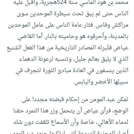
محمد بن هود الماسي سنة 524هجرية، وأقبل عليه
الناس حتى لم يبق تحت سيطرة الموحدين سوى
مراكش وفاس. فثار عامة الناس على عامل الموحدين
بالمدينة، وأحرقوه هو وحاميته بالنار. أما القاضي
عياض فتُبرئه المصادر التاريخية من هذا الفعل الشنيع
الذي لا يليق بعالم جليل، وتنسبه لرعونة الدهماء
الذين ينسفون في العادة مبادئ الثورة لتجرف في
سبيلها الأخضر واليابس.
تمكن عبد المومن من إحكام قبضته مجددا على
الوضع، فرأى عياض أن يتحمل وزر هذا التمرد حقنا
لدماء الأهالي، خاصة وأن الأسماع تلقفت دون شك
أخبار المجزرة المروعة التي ارتكبها جنود عبد المومن