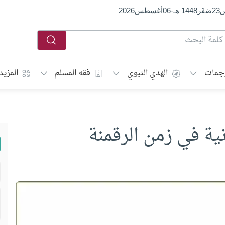
س
23
صَفَر
1448 هـ
-
06
أغسطس
2026
جمات
الهدي النبوي
فقه المسلم
المزيد
نية في زمن الرقمنة