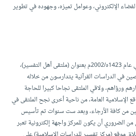
الفضاء الإلكتروني، وعوامل تميزه، وجهوده في تطوير
بدأ المركز على هيئة منتدى حواري جرى إطلاقه في عام 1423ه/2002م بعنوان (ملتقى أهل التفسير)،
ن في الدراسات القرآنية يتدارسون من خلاله
رهم ورؤاهم، ولاقي الملتقى نجاحا كبيرا للحاجة
واقع الإسلامية العامة، من ناحية أخرى نجح الملتقى في
ثين من كافة الأرجاء، وبعد ست سنوات تم تأسيس
 مدينة الرياض عام (2008م)، وكان من الضروري أن يكون للمركز واجهة إلكترونية تعبر
لاق موقع (مركز تفسير للدراسات الإسلامية) على