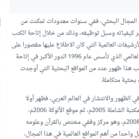
ي المجال البحثي، ففي سنوات معدودات تمكنت من
ير كيفياته وسبل توظيفه، وذلك من خلال إتاحة الكتب
لأرشيفات العالمية التي كان الاطلاع عليها مقصورا على
فئة محدودة من الباحثين، وقد لعب موقع أرشيف العالمي الذي تأسس عام 1996 الدور الأكبر في إتاحة
عقب هذا ظهور عدد من المواقع البحثية التي أوجدت
بحثية متكاملة.
ي الظهور والانتشار في العالم العربي، فظهر أولا
“ملتقى أهل التفسير” في نهايات عام 2002م، ثم المكتبة الشاملة 2005م، ثم موقع الألوكة 2006م،
والمكتبة الوقفية، ومركز تفسير للدراسات القرآنية 2008م، وهو مركز وقفي مختص بالقرآن وعلومه
واحدا من أهم المواقع العالمية في هذا المجال،