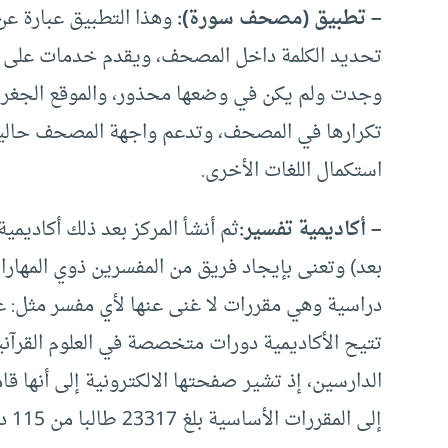
– تطبيق
(
مصحف سورة
):
وهذا التطبيق عبارة ع
تحديد الكلمة داخل المصحف، ويقدم خدمات على مس
وجدت ولم يكن في وضعها محذور، والموقع الجغرافي،
تكرارها في المصحف، وتدعم واجهة المصحف حاليا اللغ
استكمال اللغات الأخرى.
– أكاديمية تفسير
:
ثم أنشأ المركز بعد ذلك أكاديمي
بعد) وتعنى بإيجاد فريق من المفسرين ذوي المهارات
دراسية وهي مقررات لا غنى عنها لأي مفسر مثل: علو
تتيح الأكاديمية دورات متخصصة في العلوم القرآني
إلى المقررات الأساسية بلغ 23317 طالبا من 115 دولة عبر العالم.