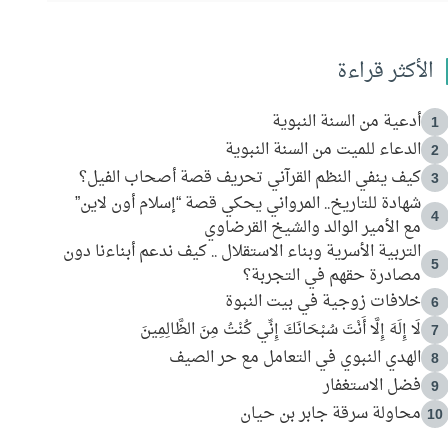
الأكثر قراءة
أدعية من السنة النبوية
1
الدعاء للميت من السنة النبوية
2
كيف ينفي النظم القرآني تحريف قصة أصحاب الفيل؟
3
شهادة للتاريخ.. المرواني يحكي قصة “إسلام أون لاين”
4
مع الأمير الوالد والشيخ القرضاوي
التربية الأسرية وبناء الاستقلال .. كيف ندعم أبناءنا دون
5
مصادرة حقهم في التجربة؟
خلافات زوجية في بيت النبوة
6
لَا إِلَهَ إِلَّا أَنْتَ سُبْحَانَكَ إِنِّي كُنْتُ مِنَ الظَّالِمِينَ
7
الهدي النبوي في التعامل مع حر الصيف
8
فضل الاستغفار
9
محاولة سرقة جابر بن حيان
10