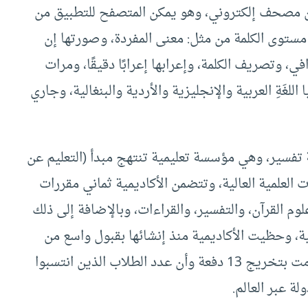
ن مصحف إلكتروني، وهو يمكن المتصفح للتطبيق من
توى الكلمة من مثل: معنى المفردة، وصورتها إن
 وتصريف الكلمة، وإعرابها إعرابًا دقيقًا، ومرات
َةِ العربية والإنجليزية والأردية والبنغالية، وجاري
ة تفسير، وهي مؤسسة تعليمية تنتهج مبدأ (التعليم عن
 العلمية العالية، وتتضمن الأكاديمية ثماني مقررات
م القرآن، والتفسير، والقراءات، وبالإضافة إلى ذلك
ة، وحظيت الأكاديمية منذ إنشائها بقبول واسع من
الدارسين، إذ تشير صفحتها الالكترونية إلى أنها قامت بتخريج 13 دفعة وأن عدد الطلاب الذين انتسبوا