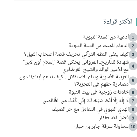
الأكثر قراءة
أدعية من السنة النبوية
1
الدعاء للميت من السنة النبوية
2
كيف ينفي النظم القرآني تحريف قصة أصحاب الفيل؟
3
شهادة للتاريخ.. المرواني يحكي قصة “إسلام أون لاين”
4
مع الأمير الوالد والشيخ القرضاوي
التربية الأسرية وبناء الاستقلال .. كيف ندعم أبناءنا دون
5
مصادرة حقهم في التجربة؟
خلافات زوجية في بيت النبوة
6
لَا إِلَهَ إِلَّا أَنْتَ سُبْحَانَكَ إِنِّي كُنْتُ مِنَ الظَّالِمِينَ
7
الهدي النبوي في التعامل مع حر الصيف
8
فضل الاستغفار
9
محاولة سرقة جابر بن حيان
10