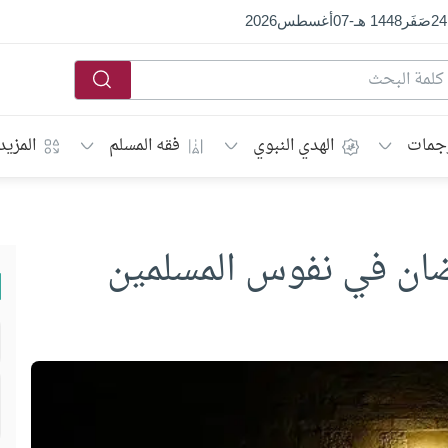
24
صَفَر
1448 هـ
-
07
أغسطس
2026
جمات
الهدي النبوي
فقه المسلم
المزيد
مضان في نفوس المسلمين