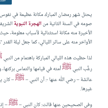
استم
يحتل شهر رمضان المبارك مكانة عظيمة في نفوس 
صومه في السنة الثانية من
الهجرة النبوية
الشريفة
الأخيرة منه مكانة استثنائية لأسباب معلومة، حيث
الأواخر منه على سائر الليالي، كما جعل ليلة القدر “
ﷺ
لذا حظيت هذه الليالي المباركة باهتمام من النبي
ﷺ
رغَّب النبي
أمته في قيامها والتماس بركتها، 
ﷺ
عائشة – رضي الله عنها -: أن النبي –
– كان يج
غيرها.
ﷺ
وفي الصحيحين عنها قالت: كان النبي –
– إذا