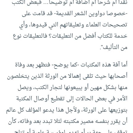
نقدا أم شرحا أم أضافة أم توضيحا… فبعض الكتب
-خصوصا دواوين الشعر القديمة- قد قامت على
تصحيحات العلماء وتعليقاتهم التي قيدوها، وأي
خدمة للكتاب أفضل من التعليقات؟ فالتعليقات نوع
من التأليف”.
أما آفة هذه المكتبات -كما يوضح- فتظهر بعد وفاة
أصحابها حيث تلقى إهمالا من الورثة الذين يتخلصون
منها بشكل مهين أو يبيعونها لتجار الكتب، ويصل
الأمر في بعض الحالات إلى تقطيع أوصال المكتبة
بتوزيعها على الورثة، ولأجل هذا يدعو المؤلف كل عالم
أن يقرر بنفسه مصير مكتبته لئلا تبدد بعد وفاته، كأن
توقف على جهة بر أو تهدى لمؤسسة علمية أو تتاح