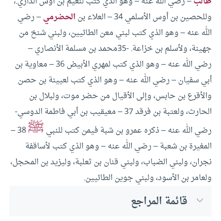
طالب
– رضي الله عنه – وهو الذي كتب لنعيم بن أوس الداري.،
وللحصين بن أوس الأسلمي
34 – العلاء بن
الحضرمي
– رضي
الله عنه – وهو الذي كتب لبني معن الطائيين، ولبني شنخ من
جهينة، ولأسلم بن خزاعة.
-35محمد بن مسلمة الأنصاري –
رضي الله عنه – وهو الذي كتب لمهري الأبيض
36 – معاوية بن
أبي سفيان – رضي الله عنه – وهو الذي كتب لعيينة بن حصن
والأقرع بن حابس، وإلى الأقيال من حضر موت، ولبلال بن
الحارث، ولعتبة بن فرقد
37 – معيقيب بن أبي فاطمة الدوسي-
ﷺ
رضي الله عنه – ذكره عمرو بن شبة فيمن كتب للنبي
38 –
المغيرة بن شعبة – رضي الله عنه – وهو الذي كتب لأساقفة
نجران، ولبني الضباب، ولبني قنان بن ثعلبة، وليزيد بن المحجل،
ولعامر بن الأسود، ولبني جوين الطائيين.
قائمة المراجع