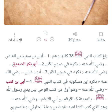
زيادة حجم الخط
تقليل حجم الخط
حفظ
مشاركة
الإعدادات
16
ﷺ
بلغ كتاب النبي
38 كاتبًا وهم :
1 – أبان بن سعيد بن العاص
– رضي الله عنه -: ذكره في عيون الأثر.
2 –
أبو بكر الصديق
–
رضي الله عنه -: ذكره في عيون الأثر.
3 – أبو سفيان – رضي الله
ﷺ
عنه -: ذكره ابن مسكويه في كتاب النبي
.
4 –
أبي بن كعب
– رضي الله عنه – وهو أول من كتب الوحي بين يدي رسول الله
ﷺ
–
– بالمدينة
5- الأرقم بن أبي الأرقم – رضي الله عنه –
وهو الذي كتب كتبًا لعبد يغوث بن وعلة الحارثي، وعاصم بن