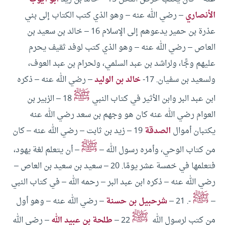
الأنصاري
– رضي الله عنه – وهو الذي كتب الكتاب إلى بني
عذرة بن حمير يدعوهم إلى الإسلام
16 – خالد بن سعيد بن
العاص – رضي الله عنه – وهو الذي كتب لوفد ثقيف يحرم
عليهم وجًّا، ولراشد بن عبد السلمي، ولحرام بن عبد العوف،
ولسعيد بن سفيان.
17-
خالد بن الوليد
– رضي الله عنه – ذكره
ﷺ
ابن عبد البر وابن الأثير في كتاب النبي
18 – الزبير بن
العوام رضي الله عنه كان هو وجهم بن سعد رضي الله عنه
يكتبان أموال
الصدقة
19 – زيد بن ثابت – رضي الله عنه – كان
ﷺ
من كتاب الوحي، وأمره رسول الله –
– أن يتعلم لغة يهود،
فتعلمها في خمسة عشر يومًا.
20 – سعيد بن سعيد بن العاص –
رضي الله عنه – ذكره ابن عبد البر – رحمه الله – في كتاب النبي
ﷺ
–
-.
21 –
شرحبيل بن حسنة
– رضي الله عنه – وهو أول
ﷺ
من كتب لرسول الله
22 –
طلحة بن عبيد الله
– رضي الله