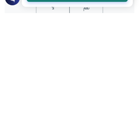
نعم
لا
المحتوى والموارد المذكورة لا تعكس بالضرورة وجهة نظر
موقع "إسلام أون لاين".
موضوعات ذات صلة
الهدي النبوي
سنن النوم في الهدي النبوي .. وصايا وآداب
مهجورة
إن النوم من أعظم نعم الله تعالى على عباده،
وآية من آياته الدالة على كمال قدرته وبديع
حكمته ورحمته سبحانه وتعالى. تعرف على
سوسن نوار شاكر
سنن النوم في الهدي النبوي