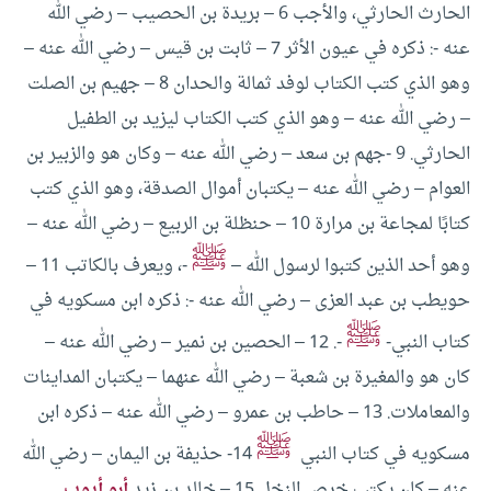
الحارث الحارثي، والأجب
6 – بريدة بن الحصيب – رضي الله
عنه -: ذكره في عيون الأثر
7 – ثابت بن قيس – رضي الله عنه –
وهو الذي كتب الكتاب لوفد ثمالة والحدان
8 – جهيم بن الصلت
– رضي الله عنه – وهو الذي كتب الكتاب ليزيد بن الطفيل
الحارثي.
9 -جهم بن سعد – رضي الله عنه – وكان هو والزبير بن
العوام – رضي الله عنه – يكتبان أموال الصدقة، وهو الذي كتب
كتابًا لمجاعة بن مرارة
10 – حنظلة بن الربيع – رضي الله عنه –
ﷺ
وهو أحد الذين كتبوا لرسول الله –
-، ويعرف بالكاتب
11 –
حويطب بن عبد العزى – رضي الله عنه -: ذكره ابن مسكويه في
ﷺ
كتاب النبي-
-.
12 – الحصين بن نمير – رضي الله عنه –
كان هو والمغيرة بن شعبة – رضي الله عنهما – يكتبان المداينات
والمعاملات.
13 – حاطب بن عمرو – رضي الله عنه – ذكره ابن
ﷺ
مسكويه في كتاب النبي
14- حذيفة بن اليمان – رضي الله
عنه – كان يكتب خرص النخل
15 – خالد بن زيد
أبو أيوب