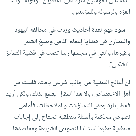
“أذلة على المؤمنين أعزة على الكافرين”، وقوله: “ولله
العزة ولرسوله وللمؤمنين.
– سوء فهم لعدة أحاديث وردت في مخالفة اليهود
والنصارى في قضايا إعفاء اللحى وصبغ الشعر
وغيرها، والتي في مجملها ربما تصب في قضية التمايز
“الشكلي”.
لن أعالج القضية من جانب شرعي بحت، فلست من
أهل الاختصاص، ولا هذا المقال يتسع لذلك، ولكن أريد
فقط إثارة بعض التساؤلات والملاحظات، فأمامي
نصوص محكمة وأسئلة منطقية تحتاج إلى إجابات
منطقية -طبعا استنادا لنصوص الشريعة ومقاصدها