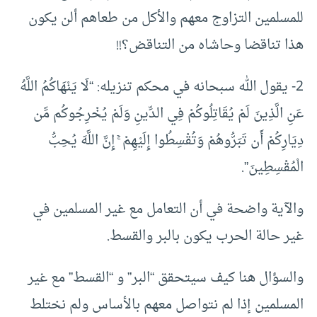
للمسلمين التزاوج معهم والأكل من طعاهم ألن يكون
هذا تناقضا وحاشاه من التناقض؟!!
2- يقول الله سبحانه في محكم تنزيله: “لَا يَنْهَاكُمُ اللَّهُ
عَنِ الَّذِينَ لَمْ يُقَاتِلُوكُمْ فِي الدِّينِ وَلَمْ يُخْرِجُوكُم مِّن
دِيَارِكُمْ أَن تَبَرُّوهُمْ وَتُقْسِطُوا إِلَيْهِمْ ۚ إِنَّ اللَّهَ يُحِبُّ
الْمُقْسِطِينَ”.
والآية واضحة في أن التعامل مع غير المسلمين في
غير حالة الحرب يكون بالبر والقسط.
والسؤال هنا كيف سيتحقق “البر” و “القسط” مع غير
المسلمين إذا لم نتواصل معهم بالأساس ولم نختلط