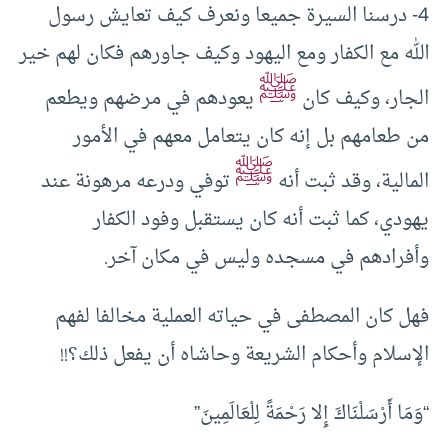
4- درسنا السيرة جميعا ونعرف كيف تعايش رسول
الله مع الكفار ومع اليهود وكيف جاورهم فكان لهم خير
ﷺ
الجار، وكيف كان
يعودهم في مرضهم ويطعم
من طعامهم بل إنه كان يتعامل معهم في الأمور
ﷺ
المالية، وقد ثبت أنه
توفي ودرعه مرهونة عند
يهودي، كما ثبت أنه كان يستقبل وفود الكفار
وأفرادهم في مسجده وليس في مكان آخر.
فهل كان المصطفى في حياته العملية مخالفا لفهم
الإسلام وأحكام الشريعة وحاشاه أن يفعل ذلك؟!!
“وَمَا أَرْسَلْنَاكَ إِلا رَحْمَةً لِلْعَالَمِينَ”