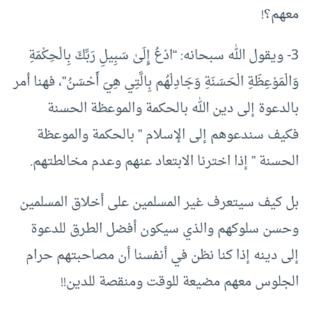
معهم؟!
3- ويقول الله سبحانه: “ادْعُ إِلَىٰ سَبِيلِ رَبِّكَ بِالْحِكْمَةِ
وَالْمَوْعِظَةِ الْحَسَنَةِ وَجَادِلْهُم بِالَّتِي هِيَ أَحْسَنُ”، فهنا أمر
بالدعوة إلى دين الله بالحكمة والموعظة الحسنة
فكيف سندعوهم إلى الإسلام ” بالحكمة والموعظة
الحسنة ” إذا اخترنا الابتعاد عنهم وعدم مخالطتهم.
بل كيف سيتعرف غير المسلمين على أخلاق المسلمين
وحسن سلوكهم والذي سيكون أفضل الطرق للدعوة
إلى دينه إذا كنا نظن في أنفسنا أن مصاحبتهم حرام
الجلوس معهم مضيعة للوقت ومنقصة للدين!!