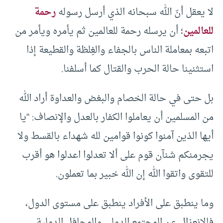
لا يعقل أنّ الله سبحانه الذي أرسل رسوله
رحمة
للعالمين
؛ أن يرسله رحمة للعالمين ثم يأمره ويأمر من
اتبعه بمعاملة الناس بالجفاء والغِلظة والقطيعة إذا
استثنينا حالة الحرب والقتال كما أسلفنا.
بل حتى في حالة الخصام والبغض والعداوة أراد الله
من المسلمين أن يعاملوا الكفار بالعدل والإنصاف: “يا
أيها الذين آمنوا كونوا قوامين لله شهداء بالقسط ولا
يجرمنكم شنآن قوم على ألا تعدلوا اعدلوا هو أقرب
للتقوى واتقوا الله إن الله خبير بما تعملون.
وما ينطبق على الأفراد ينطبق على مستوى الدول،
فالانعزال عن المجتمع الدولي والمحافل الدولية