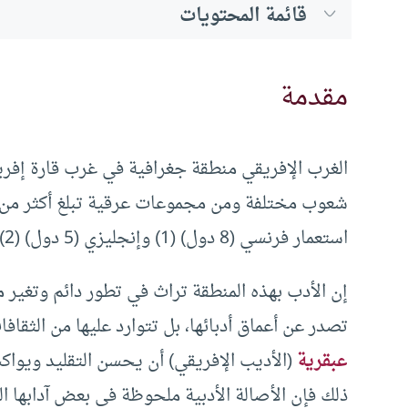
قائمة المحتويات
مقدمة
الغرب الإفريقي منطقة جغرافية في غرب قارة إفر
استعمار فرنسي (8 دول) (1) وإنجليزي (5 دول) (2) وبرتغالي (دولتان) (3).
إن الأدب بهذه المنطقة تراث في تطور دائم وتغير 
تصدر عن أعماق أدبائها، بل تتوارد عليها من الثق
عبقرية
(الأديب الإفريقي) أن يحسن التقليد ويواكب 
ذلك فإن الأصالة الأدبية ملحوظة في بعض آدابها ال