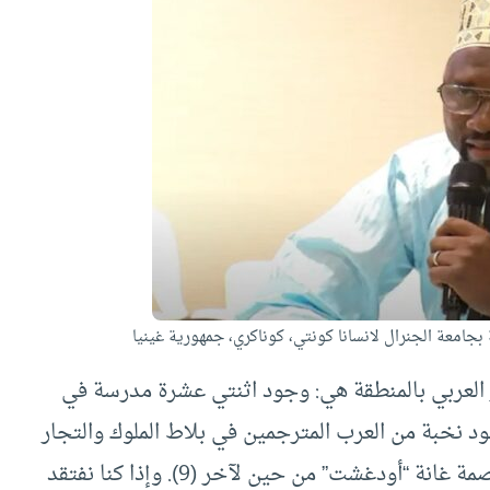
ة بجامعة الجنرال لانسانا كونتي، كوناكري، جمهورية غينيا
العربي بالمنطقة هي: وجود اثنتي عشرة مدرسة في
جود نخبة من العرب المترجمين في بلاط الملوك والتجار
العرب والبربر المسلمين (8) الذين كانوا يزورون عاصمة غانة “أودغشت” من حين لآخر (9). وإذا كنا نفتقد