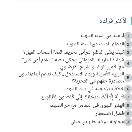
الأكثر قراءة
أدعية من السنة النبوية
1
الدعاء للميت من السنة النبوية
2
كيف ينفي النظم القرآني تحريف قصة أصحاب الفيل؟
3
شهادة للتاريخ.. المرواني يحكي قصة “إسلام أون لاين”
4
مع الأمير الوالد والشيخ القرضاوي
التربية الأسرية وبناء الاستقلال .. كيف ندعم أبناءنا دون
5
مصادرة حقهم في التجربة؟
خلافات زوجية في بيت النبوة
6
لَا إِلَهَ إِلَّا أَنْتَ سُبْحَانَكَ إِنِّي كُنْتُ مِنَ الظَّالِمِينَ
7
الهدي النبوي في التعامل مع حر الصيف
8
فضل الاستغفار
9
محاولة سرقة جابر بن حيان
10