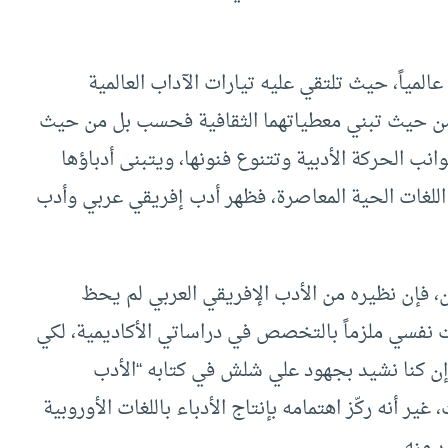
عالمياً، حيث تلتقي عليه تيارات الآداب العالمية
ا من حيث تبني معطياتهما الثقافية فحسب بل من حيث
انب الحركة الأدبية وتتنوع فنونها، ويتبنى أدباؤها
للغات الحية المعاصرة، فظهر أدب إفريقي عربي وأدب
ن، فإن نظيره من الأدب الإفريقي العربي لم يحظ
أيت نفسي ملزماً بالتخصص في دراساتي الأكاديمية، لكي
وإن كنا نشيد بجهود علي شلش في كتابه “الأدب
ير أنه ركّز اهتمامه بإنتاج الأدباء باللغات الأوروبية
ر منه.