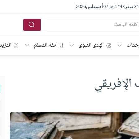
24
صَفَر
1448 هـ
-
07
أغسطس
2026
جمات
الهدي النبوي
فقه المسلم
المزيد
 الإفريقي