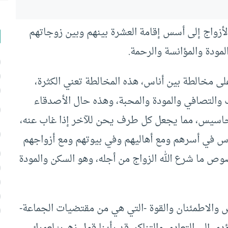
لأزواج إلى أسس إقامة العشرة بينهم وبين زوجاتهم
لمودة والمؤانسة والرحمة.
ى مخالطة بين أناس، هذه المخالطة تعني الكثرة،
ب والتصافي والمودة والمحبة، وهذه حال الأصدقاء
لأحاسيس، مما يجعل كل طرف يحن للآخر إذا غاب عنه،
لناس في أسرهم ومع أهاليهم وفي بيوتهم ومع أزواجهم
 ما شرع الله الزواج من أجله، وهو السكن والمودة
 والاطمئنان والقوة -التي هي من مقتضيات الجماعة-
ي إلى التعادي والتناكر. قد رأينا قول زهير: لعمرك