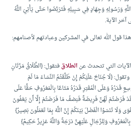
َّهِ وَرَسُولِهِ وَجِهَادٍ فِي سَبِيلِهِ فَتَرَبَّصُوا حَتَّى يَأْتِيَ اللَّهُ
ذا قول الله تعالى في المشركين وعبادتهم لأصنامهم:
الآيات التي تتحدث عن
الطلاق
فتقول: {الطَّلَاقُ مَرَّتَانِ
مْسَاكٌ بِمَعْرُوفٍ أَوْ تَسْرِيحٌ بِإِحْسَانٍ} (البقرة: 229). وتقول: {لَا جُنَاحَ عَلَيْكُمْ إِنْ طَلَّقْتُمُ النِّسَاءَ مَا لَمْ
سِعِ قَدَرُهُ وَعَلَى الْمُقْتِرِ قَدَرُهُ مَتَاعًا بِالْمَعْرُوفِ حَقًّا عَلَى
َدْ فَرَضْتُمْ لَهُنَّ فَرِيضَةً فَنِصْفُ مَا فَرَضْتُمْ إِلَّا أَنْ يَعْفُونَ
قْوَى وَلَا تَنْسَوُا الْفَضْلَ بَيْنَكُمْ إِنَّ اللَّهَ بِمَا تَعْمَلُونَ بَصِيرٌ}
َيْهِنَّ بِالْمَعْرُوفِ وَلِلرِّجَالِ عَلَيْهِنَّ دَرَجَةٌ وَاللَّهُ عَزِيزٌ حَكِيمٌ}