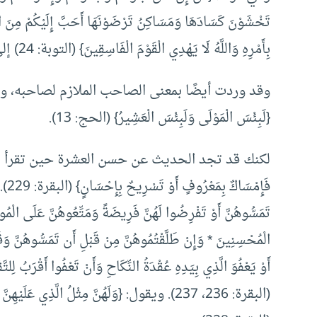
تَخْشَوْنَ كَسَادَهَا وَمَسَاكِنُ تَرْضَوْنَهَا أَحَبَّ إِلَيْكُمْ مِنَ الل
بِأَمْرِهِ وَاللَّهُ لَا يَهْدِي الْقَوْمَ الْفَاسِقِينَ} (التوبة: 24) إلى آخر الآية.
وقد وردت أيضًا بمعنى الصاحب الملازم لصاحبه، وه
{لَبِئْسَ الْمَوْلَى وَلَبِئْسَ الْعَشِيرُ} (الحج: 13).
لكنك قد تجد الحديث عن حسن العشرة حين تقرأ 
فَإِ
تَمَسُّوهُنَّ أَوْ تَفْرِضُوا لَهُنَّ فَرِيضَةً وَمَتِّعُوهُنَّ عَلَى الْمُو
الْمُحْسِنِينَ * وَإِنْ طَلَّقْتُمُوهُنَّ مِنْ قَبْلِ أَن تَمَسُّوهُنَّ وَق
أَوْ يَعْفُوَ الَّذِي بِيَدِهِ عُقْدَةُ النِّكَاحِ وَأَنْ تَعْفُوا أَقْرَبُ لِلتَّ
(البقرة: 236، 237). ويقول: {وَلَهُنَّ مِثْلُ الَّذِي عَل