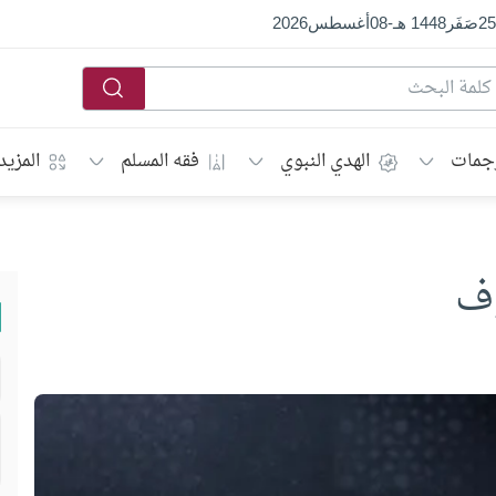
25
صَفَر
1448 هـ
-
08
أغسطس
2026
جمات
الهدي النبوي
فقه المسلم
المزيد
وف