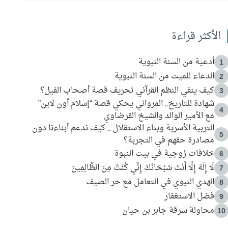
الأكثر قراءة
أدعية من السنة النبوية
1
الدعاء للميت من السنة النبوية
2
كيف ينفي النظم القرآني تحريف قصة أصحاب الفيل؟
3
شهادة للتاريخ.. المرواني يحكي قصة “إسلام أون لاين”
4
مع الأمير الوالد والشيخ القرضاوي
التربية الأسرية وبناء الاستقلال .. كيف ندعم أبناءنا دون
5
مصادرة حقهم في التجربة؟
خلافات زوجية في بيت النبوة
6
لَا إِلَهَ إِلَّا أَنْتَ سُبْحَانَكَ إِنِّي كُنْتُ مِنَ الظَّالِمِينَ
7
الهدي النبوي في التعامل مع حر الصيف
8
فضل الاستغفار
9
محاولة سرقة جابر بن حيان
10