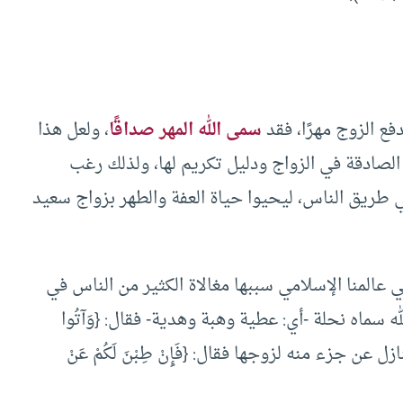
ع الزوج مهرًا، فقد
سمى الله المهر صداقًا
، ولعل هذا
بة الصادقة في الزواج ودليل تكريم لها، ولذلك رغب
ي طريق الناس، ليحيوا حياة العفة والطهر بزواج سعيد
 عالمنا الإسلامي سببها مغالاة الكثير من الناس في
 سماه نحلة -أي: عطية وهبة وهدية- فقال: {وَآتُوا
تنازل عن جزء منه لزوجها فقال: {فَإِنْ طِبْنَ لَكُمْ عَنْ