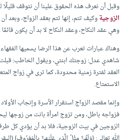
وقبل أن نعرف هذه الحقوق علينا أن نتوقف قليلًا 
الزوجية
وكيف تتم، إنها تتم بعقد الزواج، وبعد أن
وهي عقد النكاح، وعقد النكاح لا بد أن يكون قائمًا
وهناك عبارات تعرب عن هذا الرضا يسميها الفقهاء 
شاهدي عدل: زوجتك ابنتي، ويقول الخاطب: قبلت من
العقد لفترة زمنية محدودة، كما ترى في زواج المتع
الاستمتاع.
وإنما مقصد الزواج استقرار الأسرة وإنجاب الأولاد
فزواجه باطل، ومن تزوج امرأة بانت من زوجها ليحل
الزوجين في بيت الزوجية، فلا بد أن يؤدي كل طر
الله تعالى: {وَلَهُنَّ مِثْلُ الَّذِي عَلَيْهِنَّ بِالْمَعْرُوفِ} (البقرة: 28