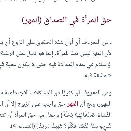
حق المرأة في الصداق (المهر)
ومن المعروف أن أول هذه الحقوق على الزوج أن يدف
لأن المهر ليس ثمنًا للمرأة، إنما هو دليل على الرغ
الإسلام في عدم المغالاة فيه حتى لا يكون عقبة ف
لا مشقة فيه.
ومن المعروف أن كثيرًا من المشكلات الاجتماعية في
المهور، ومع أن
المهر
حق واجب على الزوج إلا أن الله
النِّسَاءَ صَدُقَاتِهِنَّ نِحْلَةً} وجعل من حق المرأة أن ت
شَيْءٍ مِنْهُ نَفْسًا فَكُلُوهُ هَنِيئًا مَرِيئًا} (النساء: 4).