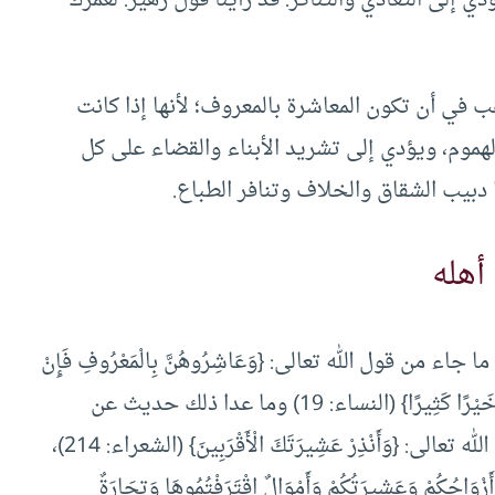
في أن تكون المعاشرة بالمعروف؛ لأنها إذا كانت
هموم، ويؤدي إلى تشريد الأبناء والقضاء على كل
 دبيب الشقاق والخلاف وتنافر الطباع.
أهله
 قول الله تعالى: {وَعَاشِرُوهُنَّ بِالْمَعْرُوفِ فَإِنْ
كَرِهْتُمُوهُنَّ فَعَسَى أَنْ تَكْرَهُوا شَيْئًا وَيَجْعَلَ اللَّهُ فِيهِ خَيْرًا كَثِيرًا} (النساء: 19) وما عدا ذلك حديث عن
عشيرة الرجل الذين هم أهله، وهذا ما تراه في قول الله تعالى: {وَأَنْذِرْ عَشِيرَتَكَ الْأَقْرَبِينَ} (الشعراء: 214)،
زْوَاجُكُمْ وَعَشِيرَتُكُمْ وَأَمْوَالٌ اقْتَرَفْتُمُوهَا وَتِجَارَةٌ