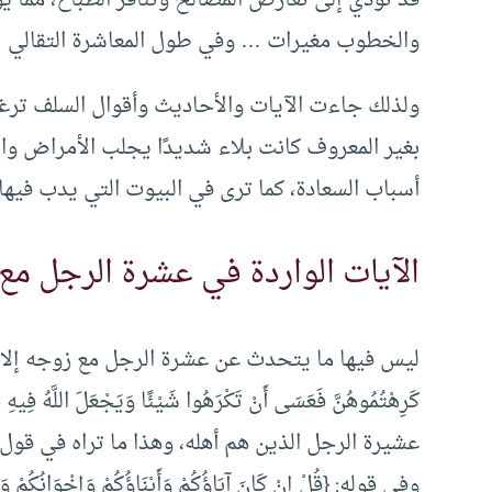
والخطوب مغيرات … وفي طول المعاشرة التقالي
ولذلك جاءت الآيات والأحاديث وأقوال السلف ترغب 
بغير المعروف كانت بلاء شديدًا يجلب الأمراض وال
أسباب السعادة، كما ترى في البيوت التي يدب فيها
الآيات الواردة في عشرة الرجل مع 
ليس فيها ما يتحدث عن عشرة الرجل مع زوجه إلا ما جاء من
وفي قوله: {قُلْ إِنْ كَانَ آبَاؤُكُمْ وَأَبْنَاؤُكُمْ وَإِخْوَانُكُمْ وَأَ