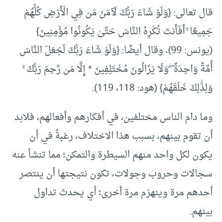
قال تعالى: {وَلَوْ شَاءَ رَبُّكَ لَآمَنَ مَن فِي الْأَرْضِ كُلُّهُمْ
جَمِيعًا ۚ أَفَأَنتَ تُكْرِهُ النَّاسَ حَتَّىٰ يَكُونُوا مُؤْمِنِينَ}
(يونس: 99)، وقال أيضًا: {وَلَوْ شَاءَ رَبُّكَ لَجَعَلَ النَّاسَ
أُمَّةً وَاحِدَةً ۖ وَلَا يَزَالُونَ مُخْتَلِفِينَ * إِلَّا مَن رَّحِمَ رَبُّكَ ۚ
وَلِذَٰلِكَ خَلَقَهُمْ} (هود: 118، 119).
وما دام الناس مختلفين، في أفكارهم وأفعالهم، فلابد
أن تقوم بينهم، بسبب هذا الاختلاف، رغبةٌ في أن
يكون لكل واحد منهم السيطرة والتمكن؛ مما تنشأ عنه
سجالات وحروب وجولات، تكون نتيجتها أن ينتصر
أحدهم مرة وينهزم مرة أخرى؛ أي يحدث تداول
بينهم.