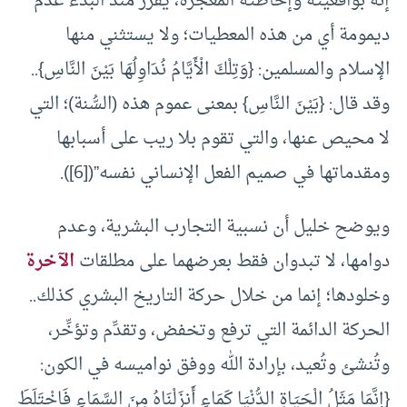
إنه بواقعيته وإحاطته المعجزة، يقرر منذ البدء عدم
ديمومة أي من هذه المعطيات؛ ولا يستثني منها
الإسلام والمسلمين: {وَتِلْكَ الْأَيَّامُ نُدَاوِلُهَا بَيْنَ النَّاسِ}..
وقد قال: {بَيْنَ النَّاسِ} بمعنى عموم هذه (السُّنة)؛ التي
لا محيص عنها، والتي تقوم بلا ريب على أسبابها
ومقدماتها في صميم الفعل الإنساني نفسه”(
[6]
).
ويوضح خليل أن نسبية التجارب البشرية، وعدم
دوامها، لا تبدوان فقط بعرضهما على مطلقات
الآخرة
وخلودها؛ إنما من خلال حركة التاريخ البشري كذلك..
الحركة الدائمة التي ترفع وتخفض، وتقدِّم وتؤخِّر،
وتُنشئ وتُعيد، بإرادة الله ووفق نواميسه في الكون:
{إِنَّمَا مَثَلُ الْحَيَاةِ الدُّنْيَا كَمَاءٍ أَنزَلْنَاهُ مِنَ السَّمَاءِ فَاخْتَلَطَ