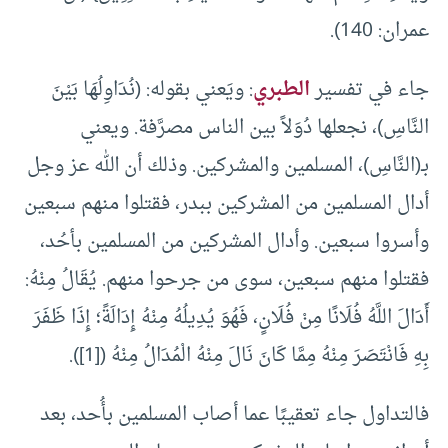
عمران: 140).
جاء في تفسير
الطبري
: ويَعني بقوله: (نُدَاوِلُهَا بَيْنَ
النَّاسِ)، نجعلها دُوَلاً بين الناس مصرَّفة. ويعني
بـ(النَّاسِ)، المسلمين والمشركين. وذلك أن الله عز وجل
أدال المسلمين من المشركين ببدر، فقتلوا منهم سبعين
وأسروا سبعين. وأدال المشركين من المسلمين بأحُد،
فقتلوا منهم سبعين، سوى من جرحوا منهم. يُقَالُ مِنْهُ:
أَدَالَ اللَّهُ فُلَانًا مِنْ فُلَانٍ، فَهُوَ يُدِيلُهُ مِنْهُ إِدَالَةً؛ إِذَا ظَفَرَ
بِهِ فَانْتَصَرَ مِنْهُ مِمَّا كَانَ نَالَ مِنْهُ الْمُدَالُ مِنْهُ (
[1]
).
فالتداول جاء تعقيبًا عما أصاب المسلمين بأُحد، بعد