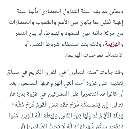
ويمكن تعريف “سنة التداول الحضاري” بأنها: سنة
إلهية تُعْنَى بما يكون بين الأمم والشعوب والحضارات
من حركة دائبة بين الصعود والهبوط، أو بين النصر
و
الهزيمة
، وذلك بعد استيفاء شروط النصر، أو
الاتصاف بموجبات الهزيمة.
وقد جاءت “سنة التداول” في القرآن الكريم في سياق
تعقيبه على غزوة أحد، التي انهزم فيها المسلمون بعد
أن كانوا قد انتصروا على المشركين في غزوة بدر؛ قال
تعالى: {إِن يَمْسَسْكُمْ قَرْحٌ فَقَدْ مَسَّ الْقَوْمَ قَرْحٌ مِّثْلُهُ ۚ
وَتِلْكَ الْأَيَّامُ نُدَاوِلُهَا بَيْنَ النَّاسِ وَلِيَعْلَمَ اللَّهُ الَّذِينَ آمَنُوا
وَيَتَّخِذَ مِنكُمْ شُهَدَاءَ ۗ وَاللَّهُ لَا يُحِبُّ الظَّالِمِينَ} (آل