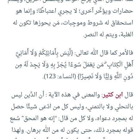
حضارات ويؤخِّر آخرى؛ لا يجري اعتباطًا؛ وإنما هو
استحقاق له شروط وموجِبات، مَن يحوزها تكون له
الغلبة، ويتم له النصر.
فالأمر كما قال الله تعالى: {لَّيْسَ بِأَمَانِيِّكُمْ وَلَا أَمَانِيِّ
أَهْلِ الْكِتَابِ ۗ مَن يَعْمَلْ سُوءًا يُجْزَ بِهِ وَلَا يَجِدْ لَهُ مِن
دُونِ اللَّهِ وَلِيًّا وَلَا نَصِيرًا} (النساء: 123).
قال
ابن كثير
: والمعنى في هذه الآية : أن الدِّين ليس
بالتحلي ولا بالتمني، وليس كل من ادّعى شيئًا حصل
له بمجرد دعواه، ولا كل من قال: “إنه هو المحق” سُمع
قوله بمجرد ذلك، حتى يكون له من الله برهان. ولهذا