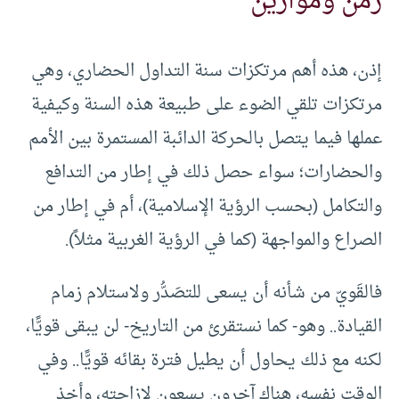
زمن وموازين
إذن، هذه أهم مرتكزات سنة التداول الحضاري، وهي
مرتكزات تلقي الضوء على طبيعة هذه السنة وكيفية
عملها فيما يتصل بالحركة الدائبة المستمرة بين الأمم
والحضارات؛ سواء حصل ذلك في إطار من التدافع
والتكامل (بحسب الرؤية الإسلامية)، أم في إطار من
الصراع والمواجهة (كما في الرؤية الغربية مثلاً).
فالقَويّ من شأنه أن يسعى للتصَدُّر ولاستلام زمام
القيادة.. وهو- كما نستقرئ من التاريخ- لن يبقى قويًّا،
لكنه مع ذلك يحاول أن يطيل فترة بقائه قويًّا.. وفي
الوقت نفسه، هناك آخرون يسعون لإزاحته، وأخذ