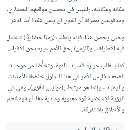
مكانه ومكانته، راغبين في تحسين موقعهم الحضاري،
ومدفوعين بمعرفة أن القوى لن يبقى هكذا أبد الدهر..
وحتى يحصل هذا، فإنه يتطلب (زمنًا حضاريًّا) تتفاعل
فيه الأطراف.. و(الزمن) بحق الأمم غيره بحق الأفراد..
كما يتطلب حيازةً لأسباب القوة، وتخلُّصًا من موجبات
الضعف؛ فليس الأمر في هذا التداول خاضعًا للأمنيات
والرغبات، وإنما هو مرتبط بـ(موازين القُوَى).. وهي في
الرؤية الإسلامية قوة معنوية ومادية معًا، أو قوة العلم
والأخلاق بلا تفرقة.