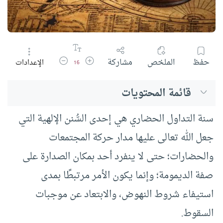
زيادة حجم الخط
تقليل حجم الخط
حفظ
الملخص
مشاركة
الإعدادات
16
قائمة المحتويات
سنة التداول الحضاري هي إحدى السُّنن الإلهية التي
جعل الله تعالى عليها مدار حركة المجتمعات
والحضارات؛ حتى لا ينفرد أحد بمكان الصدارة على
صفة الديمومة؛ وإنما يكون الأمر مرتبطًا بمدى
استيفاء شروط النهوض، والابتعاد عن موجبات
السقوط.