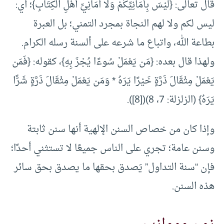
قال تعالى: {لَّيْسَ بِأَمَانِيِّكُمْ وَلَا أَمَانِيِّ أَهْلِ الْكِتَابِ}؛ أي:
ليس لكم ولا لهم النجاة بمجرد التمني؛ بل العبرة
بطاعة الله، واتباع ما شرعه على ألسنة رسله الكرام.
ولهذا قال بعده: {مَن يَعْمَلْ سُوءًا يُجْزَ بِهِ}، كقوله: {فَمَن
يَعْمَلْ مِثْقَالَ ذَرَّةٍ خَيْرًا يَرَهُ * وَمَن يَعْمَلْ مِثْقَالَ ذَرَّةٍ شَرًّا
يَرَهُ} (الزلزلة: 7، 8)(
[8]
).
وإذا كان من خصاص السنن الإلهية أنها سنن ثابتة
وسنن عامة؛ تجري على الناس جميعًا لا تستثني أحدًا؛
فإن “سنة التداول” يَصدق بحقها ما يصدق بحق سائر
هذه السنن.