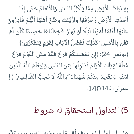
بِهِ نَبَاتُ الْأَرْضِ مِمَّا يَأْكُلُ النَّاسُ وَالْأَنْعَامُ حَتَّىٰ إِذَا
أَخَذَتِ الْأَرْضُ زُخْرُفَهَا وَازَّيَّنَتْ وَظَنَّ أَهْلُهَا أَنَّهُمْ قَادِرُونَ
عَلَيْهَا أَتَاهَا أَمْرُنَا لَيْلًا أَوْ نَهَارًا فَجَعَلْنَاهَا حَصِيدًا كَأَن لَّمْ
تَغْنَ بِالْأَمْسِ ۚ كَذَٰلِكَ نُفَصِّلُ الْآيَاتِ لِقَوْمٍ يَتَفَكَّرُونَ}
(يونس: 24)؛ {إِن يَمْسَسْكُمْ قَرْحٌ فَقَدْ مَسَّ الْقَوْمَ قَرْحٌ
مِّثْلُهُ ۚ وَتِلْكَ الْأَيَّامُ نُدَاوِلُهَا بَيْنَ النَّاسِ وَلِيَعْلَمَ اللَّهُ الَّذِينَ
آمَنُوا وَيَتَّخِذَ مِنكُمْ شُهَدَاءَ ۗ وَاللَّهُ لَا يُحِبُّ الظَّالِمِينَ} (آل
عمران: 140)”(
[7]
).
5) التداول استحقاق له شروط
هذا التداول الذي يرفع أقوامًا ويخفض آخرين، ويقدِّم