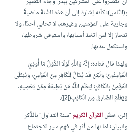
أن انتصروا على المشركين ببدر. وجاء التعبير
بـ(النَّاس)؛ كأنه إشارة إلى أن هذه السُّنةَ ماضيةٌ
وجارية على المؤمنين وغيرهم، لا تحابي أحدًا، ولا
تنحاز إلا لمن اتخذ أسبابها، واستوفى شروطها،
واستكمل عدتها.
ولهذا قال قتادة: إِنَّهُ وَاللَّهِ لَوْلَا الدُّوَلُ مَا أُوذِيَ
الْمُؤْمِنُونَ؛ وَلَكِنْ قَدْ يُدَالُ لِلْكَافِرِ مِنَ الْمُؤْمِنِ، وَيُبْتَلَى
الْمُؤْمِنُ بِالْكَافِرِ؛ لِيَعْلَمَ اللَّهُ مَنْ يُطِيعُهُ مِمَّنْ يَعْصِيهِ،
وَيَعْلَمَ الصَّادِقَ مِنَ الْكَاذِبِ(
[2]
).
إذن، خصَّ
القرآن الكريم
“سنة التداول” بالذِّكر
والبيان؛ لما لها من أثر في فهم سير الاجتماع